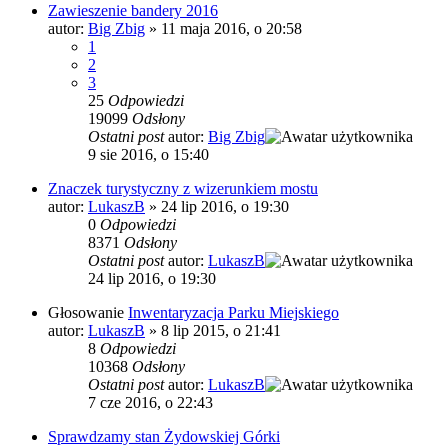
Zawieszenie bandery 2016
autor:
Big Zbig
»
11 maja 2016, o 20:58
1
2
3
25
Odpowiedzi
19099
Odsłony
Ostatni post
autor:
Big Zbig
9 sie 2016, o 15:40
Znaczek turystyczny z wizerunkiem mostu
autor:
LukaszB
»
24 lip 2016, o 19:30
0
Odpowiedzi
8371
Odsłony
Ostatni post
autor:
LukaszB
24 lip 2016, o 19:30
Głosowanie
Inwentaryzacja Parku Miejskiego
autor:
LukaszB
»
8 lip 2015, o 21:41
8
Odpowiedzi
10368
Odsłony
Ostatni post
autor:
LukaszB
7 cze 2016, o 22:43
Sprawdzamy stan Żydowskiej Górki