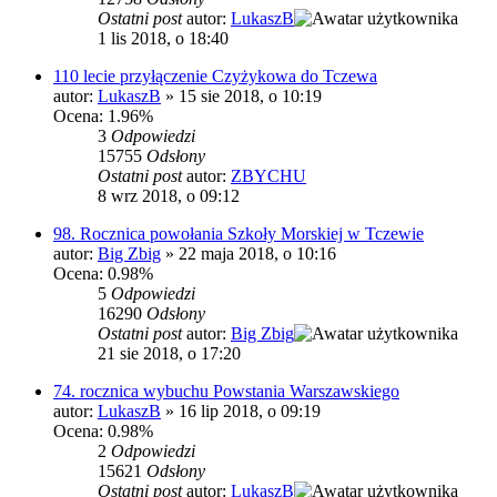
Ostatni post
autor:
LukaszB
1 lis 2018, o 18:40
110 lecie przyłączenie Czyżykowa do Tczewa
autor:
LukaszB
»
15 sie 2018, o 10:19
Ocena: 1.96%
3
Odpowiedzi
15755
Odsłony
Ostatni post
autor:
ZBYCHU
8 wrz 2018, o 09:12
98. Rocznica powołania Szkoły Morskiej w Tczewie
autor:
Big Zbig
»
22 maja 2018, o 10:16
Ocena: 0.98%
5
Odpowiedzi
16290
Odsłony
Ostatni post
autor:
Big Zbig
21 sie 2018, o 17:20
74. rocznica wybuchu Powstania Warszawskiego
autor:
LukaszB
»
16 lip 2018, o 09:19
Ocena: 0.98%
2
Odpowiedzi
15621
Odsłony
Ostatni post
autor:
LukaszB