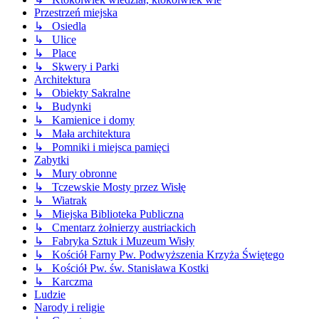
Przestrzeń miejska
↳ Osiedla
↳ Ulice
↳ Place
↳ Skwery i Parki
Architektura
↳ Obiekty Sakralne
↳ Budynki
↳ Kamienice i domy
↳ Mała architektura
↳ Pomniki i miejsca pamięci
Zabytki
↳ Mury obronne
↳ Tczewskie Mosty przez Wisłę
↳ Wiatrak
↳ Miejska Biblioteka Publiczna
↳ Cmentarz żołnierzy austriackich
↳ Fabryka Sztuk i Muzeum Wisły
↳ Kościół Farny Pw. Podwyższenia Krzyża Świętego
↳ Kościół Pw. św. Stanisława Kostki
↳ Karczma
Ludzie
Narody i religie