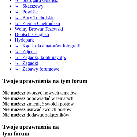
↳ Starogard Gdański
↳ Skarszewy
↳ Powiśle
↳ Bory Tucholskie
↳ Ziemia Chełmińska
Wolny Browar Tczewski
Deutsch / English
Hydepark
↳ Kącik dla amatorów fotografii
↳ Zdjęcia
↳ Zagadki, konkursy itp.
↳ Zagadki
↳ Zabawy forumowe
Twoje uprawnienia na tym forum
Nie możesz
tworzyć nowych tematów
Nie możesz
odpowiadać w tematach
Nie możesz
zmieniać swoich postów
Nie możesz
usuwać swoich postów
Nie możesz
dodawać załączników
Twoje uprawnienia na
tym forum