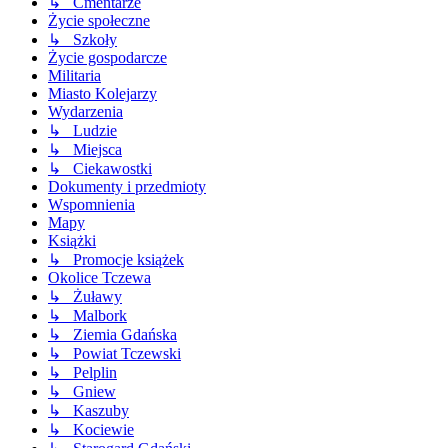
↳ Cmentarze
Życie społeczne
↳ Szkoły
Życie gospodarcze
Militaria
Miasto Kolejarzy
Wydarzenia
↳ Ludzie
↳ Miejsca
↳ Ciekawostki
Dokumenty i przedmioty
Wspomnienia
Mapy
Książki
↳ Promocje książek
Okolice Tczewa
↳ Żuławy
↳ Malbork
↳ Ziemia Gdańska
↳ Powiat Tczewski
↳ Pelplin
↳ Gniew
↳ Kaszuby
↳ Kociewie