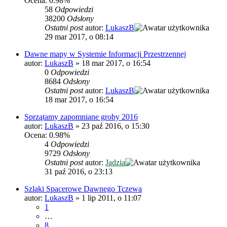
Ocena: 0.98%
58
Odpowiedzi
38200
Odsłony
Ostatni post
autor:
LukaszB
29 mar 2017, o 08:14
Dawne mapy w Systemie Informacji Przestrzennej
autor:
LukaszB
»
18 mar 2017, o 16:54
0
Odpowiedzi
8684
Odsłony
Ostatni post
autor:
LukaszB
18 mar 2017, o 16:54
Sprzątamy zapomniane groby 2016
autor:
LukaszB
»
23 paź 2016, o 15:30
Ocena: 0.98%
4
Odpowiedzi
9729
Odsłony
Ostatni post
autor:
Jadzia
31 paź 2016, o 23:13
Szlaki Spacerowe Dawnego Tczewa
autor:
LukaszB
»
1 lip 2011, o 11:07
1
…
8