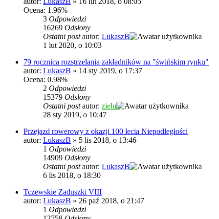
autor:
LukaszB
»
16 lut 2018, o 08:05
Ocena: 1.96%
3
Odpowiedzi
16269
Odsłony
Ostatni post
autor:
LukaszB
1 lut 2020, o 10:03
79 rocznica rozstrzelania zakładników na "świńskim rynku"
autor:
LukaszB
»
14 sty 2019, o 17:37
Ocena: 0.98%
2
Odpowiedzi
15379
Odsłony
Ostatni post
autor:
zielu
28 sty 2019, o 10:47
Przejazd rowerowy z okazji 100 lecia Niepodległości
autor:
LukaszB
»
5 lis 2018, o 13:46
1
Odpowiedzi
14909
Odsłony
Ostatni post
autor:
LukaszB
6 lis 2018, o 18:30
Tczewskie Zaduszki VIII
autor:
LukaszB
»
26 paź 2018, o 21:47
1
Odpowiedzi
12758
Odsłony