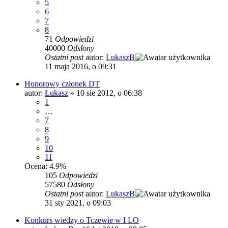
5
6
7
8
71
Odpowiedzi
40000
Odsłony
Ostatni post
autor:
LukaszB
11 maja 2016, o 09:31
Honorowy członek DT
autor:
Łukasz
»
10 sie 2012, o 06:38
1
…
7
8
9
10
11
Ocena: 4.9%
105
Odpowiedzi
57580
Odsłony
Ostatni post
autor:
LukaszB
31 sty 2021, o 09:03
Konkurs wiedzy o Tczewie w I LO