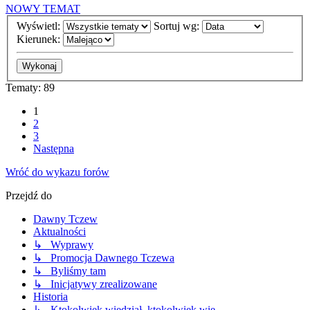
NOWY TEMAT
Wyświetl:
Sortuj wg:
Kierunek:
Tematy: 89
1
2
3
Następna
Wróć do wykazu forów
Przejdź do
Dawny Tczew
Aktualności
↳ Wyprawy
↳ Promocja Dawnego Tczewa
↳ Byliśmy tam
↳ Inicjatywy zrealizowane
Historia
↳ Ktokolwiek wiedział, ktokolwiek wie