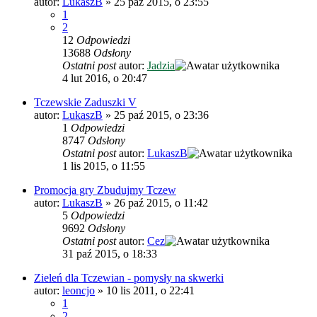
autor:
LukaszB
»
25 paź 2015, o 23:55
1
2
12
Odpowiedzi
13688
Odsłony
Ostatni post
autor:
Jadzia
4 lut 2016, o 20:47
Tczewskie Zaduszki V
autor:
LukaszB
»
25 paź 2015, o 23:36
1
Odpowiedzi
8747
Odsłony
Ostatni post
autor:
LukaszB
1 lis 2015, o 11:55
Promocja gry Zbudujmy Tczew
autor:
LukaszB
»
26 paź 2015, o 11:42
5
Odpowiedzi
9692
Odsłony
Ostatni post
autor:
Cez
31 paź 2015, o 18:33
Zieleń dla Tczewian - pomysły na skwerki
autor:
leoncjo
»
10 lis 2011, o 22:41
1
2