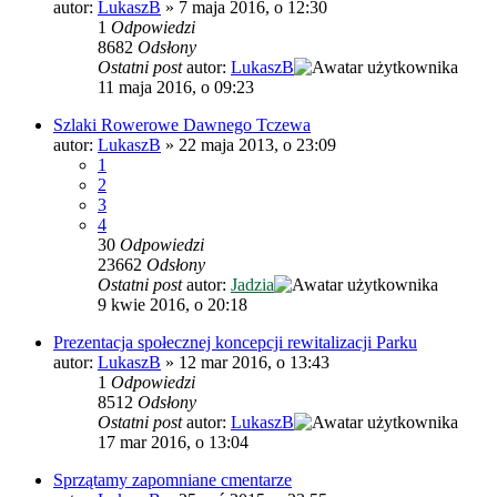
autor:
LukaszB
»
7 maja 2016, o 12:30
1
Odpowiedzi
8682
Odsłony
Ostatni post
autor:
LukaszB
11 maja 2016, o 09:23
Szlaki Rowerowe Dawnego Tczewa
autor:
LukaszB
»
22 maja 2013, o 23:09
1
2
3
4
30
Odpowiedzi
23662
Odsłony
Ostatni post
autor:
Jadzia
9 kwie 2016, o 20:18
Prezentacja społecznej koncepcji rewitalizacji Parku
autor:
LukaszB
»
12 mar 2016, o 13:43
1
Odpowiedzi
8512
Odsłony
Ostatni post
autor:
LukaszB
17 mar 2016, o 13:04
Sprzątamy zapomniane cmentarze