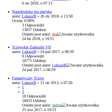
6 sie 2018, o 07:13
Napoleońska gra miejska
autor:
LukaszB
»
26 sty 2018, o 13:58
Ocena: 0.98%
3
Odpowiedzi
13657
Odsłony
Ostatni post
autor:
riot
24 lut 2018, o 19:51
Tczewskie Zaduszki VII
autor:
LukaszB
»
24 paź 2017, o 06:59
0
Odpowiedzi
10771
Odsłony
Ostatni post
autor:
LukaszB
24 paź 2017, o 06:59
Fantastyczny Tczew
autor:
LukaszB
»
21 sie 2013, o 07:26
1
2
10
Odpowiedzi
16035
Odsłony
Ostatni post
autor:
Jadzia
25 wrz 2017, o 19:53