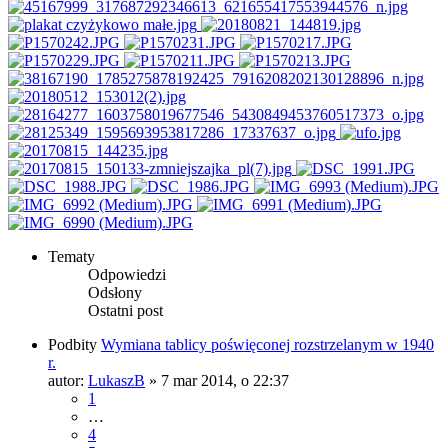
Tematy
Odpowiedzi
Odsłony
Ostatni post
Podbity
Wymiana tablicy poświęconej rozstrzelanym w 1940
r.
autor:
LukaszB
»
7 mar 2014, o 22:37
1
…
4