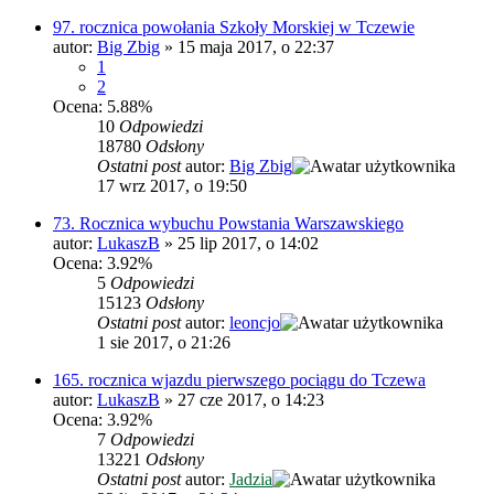
97. rocznica powołania Szkoły Morskiej w Tczewie
autor:
Big Zbig
»
15 maja 2017, o 22:37
1
2
Ocena: 5.88%
10
Odpowiedzi
18780
Odsłony
Ostatni post
autor:
Big Zbig
17 wrz 2017, o 19:50
73. Rocznica wybuchu Powstania Warszawskiego
autor:
LukaszB
»
25 lip 2017, o 14:02
Ocena: 3.92%
5
Odpowiedzi
15123
Odsłony
Ostatni post
autor:
leoncjo
1 sie 2017, o 21:26
165. rocznica wjazdu pierwszego pociągu do Tczewa
autor:
LukaszB
»
27 cze 2017, o 14:23
Ocena: 3.92%
7
Odpowiedzi
13221
Odsłony
Ostatni post
autor:
Jadzia