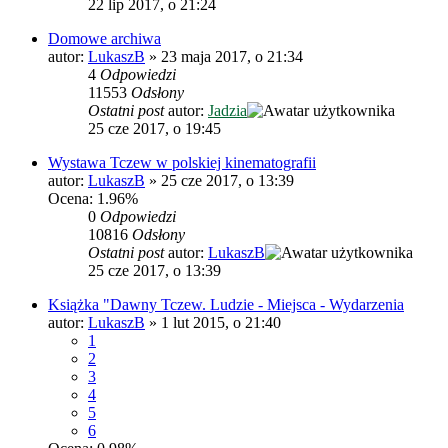
22 lip 2017, o 21:24
Domowe archiwa
autor:
LukaszB
»
23 maja 2017, o 21:34
4
Odpowiedzi
11553
Odsłony
Ostatni post
autor:
Jadzia
25 cze 2017, o 19:45
Wystawa Tczew w polskiej kinematografii
autor:
LukaszB
»
25 cze 2017, o 13:39
Ocena: 1.96%
0
Odpowiedzi
10816
Odsłony
Ostatni post
autor:
LukaszB
25 cze 2017, o 13:39
Książka "Dawny Tczew. Ludzie - Miejsca - Wydarzenia
autor:
LukaszB
»
1 lut 2015, o 21:40
1
2
3
4
5
6