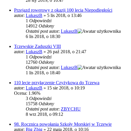
28 sty 2019, o 10:47
Przejazd rowerowy z okazji 100 lecia Niepodległości
autor:
LukaszB
»
5 lis 2018, o 13:46
1
Odpowiedzi
14912
Odsłony
Ostatni post
autor:
LukaszB
6 lis 2018, o 18:30
Tczewskie Zaduszki VIII
autor:
LukaszB
»
26 paź 2018, o 21:47
1
Odpowiedzi
12760
Odsłony
Ostatni post
autor:
LukaszB
1 lis 2018, o 18:40
110 lecie przyłączenie Czyżykowa do Tczewa
autor:
LukaszB
»
15 sie 2018, o 10:19
Ocena: 1.96%
3
Odpowiedzi
15758
Odsłony
Ostatni post
autor:
ZBYCHU
8 wrz 2018, o 09:12
98. Rocznica powołania Szkoły Morskiej w Tczewie
autor:
Big Zbig
»
22 maja 2018, o 10:16