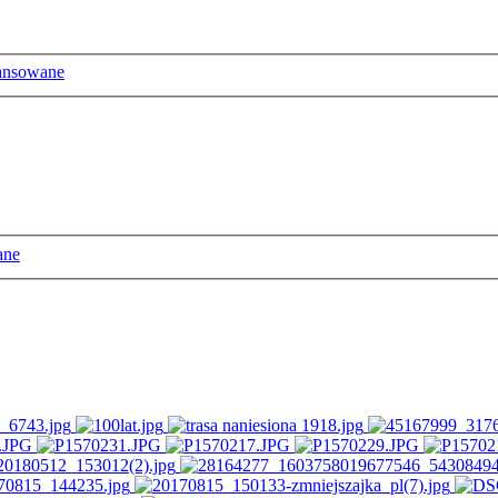
ansowane
ane