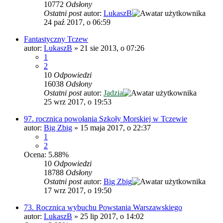
10772
Odsłony
Ostatni post
autor:
LukaszB
24 paź 2017, o 06:59
Fantastyczny Tczew
autor:
LukaszB
»
21 sie 2013, o 07:26
1
2
10
Odpowiedzi
16038
Odsłony
Ostatni post
autor:
Jadzia
25 wrz 2017, o 19:53
97. rocznica powołania Szkoły Morskiej w Tczewie
autor:
Big Zbig
»
15 maja 2017, o 22:37
1
2
Ocena: 5.88%
10
Odpowiedzi
18788
Odsłony
Ostatni post
autor:
Big Zbig
17 wrz 2017, o 19:50
73. Rocznica wybuchu Powstania Warszawskiego
autor:
LukaszB
»
25 lip 2017, o 14:02