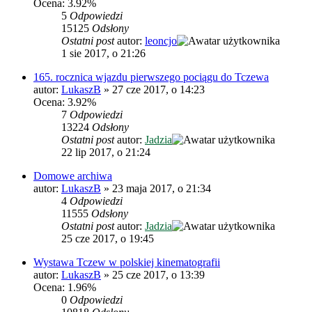
Ocena: 3.92%
5
Odpowiedzi
15125
Odsłony
Ostatni post
autor:
leoncjo
1 sie 2017, o 21:26
165. rocznica wjazdu pierwszego pociągu do Tczewa
autor:
LukaszB
»
27 cze 2017, o 14:23
Ocena: 3.92%
7
Odpowiedzi
13224
Odsłony
Ostatni post
autor:
Jadzia
22 lip 2017, o 21:24
Domowe archiwa
autor:
LukaszB
»
23 maja 2017, o 21:34
4
Odpowiedzi
11555
Odsłony
Ostatni post
autor:
Jadzia
25 cze 2017, o 19:45
Wystawa Tczew w polskiej kinematografii
autor:
LukaszB
»
25 cze 2017, o 13:39
Ocena: 1.96%
0
Odpowiedzi