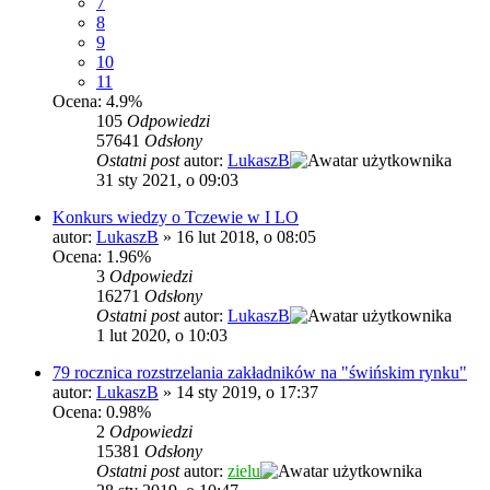
7
8
9
10
11
Ocena: 4.9%
105
Odpowiedzi
57641
Odsłony
Ostatni post
autor:
LukaszB
31 sty 2021, o 09:03
Konkurs wiedzy o Tczewie w I LO
autor:
LukaszB
»
16 lut 2018, o 08:05
Ocena: 1.96%
3
Odpowiedzi
16271
Odsłony
Ostatni post
autor:
LukaszB
1 lut 2020, o 10:03
79 rocznica rozstrzelania zakładników na "świńskim rynku"
autor:
LukaszB
»
14 sty 2019, o 17:37
Ocena: 0.98%
2
Odpowiedzi
15381
Odsłony
Ostatni post
autor:
zielu