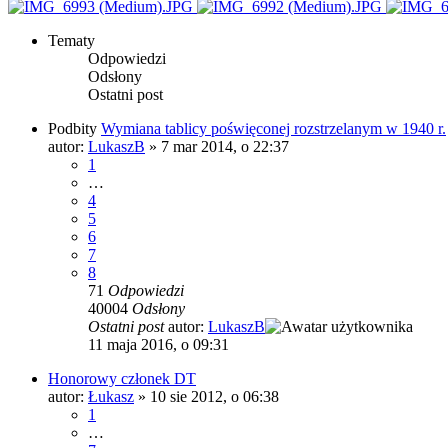
Tematy
Odpowiedzi
Odsłony
Ostatni post
Podbity
Wymiana tablicy poświęconej rozstrzelanym w 1940 r.
autor:
LukaszB
»
7 mar 2014, o 22:37
1
…
4
5
6
7
8
71
Odpowiedzi
40004
Odsłony
Ostatni post
autor:
LukaszB
11 maja 2016, o 09:31
Honorowy członek DT
autor:
Łukasz
»
10 sie 2012, o 06:38
1
…