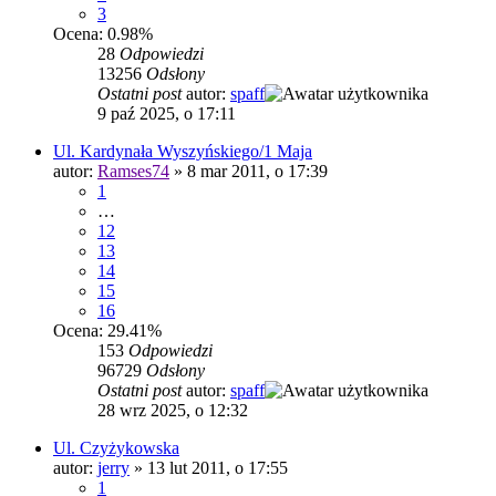
3
Ocena: 0.98%
28
Odpowiedzi
13256
Odsłony
Ostatni post
autor:
spaff
9 paź 2025, o 17:11
Ul. Kardynała Wyszyńskiego/1 Maja
autor:
Ramses74
»
8 mar 2011, o 17:39
1
…
12
13
14
15
16
Ocena: 29.41%
153
Odpowiedzi
96729
Odsłony
Ostatni post
autor:
spaff
28 wrz 2025, o 12:32
Ul. Czyżykowska
autor:
jerry
»
13 lut 2011, o 17:55
1