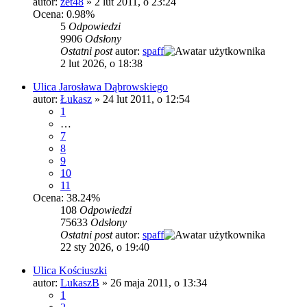
autor:
zet48
»
2 lut 2011, o 23:24
Ocena: 0.98%
5
Odpowiedzi
9906
Odsłony
Ostatni post
autor:
spaff
2 lut 2026, o 18:38
Ulica Jarosława Dąbrowskiego
autor:
Łukasz
»
24 lut 2011, o 12:54
1
…
7
8
9
10
11
Ocena: 38.24%
108
Odpowiedzi
75633
Odsłony
Ostatni post
autor:
spaff
22 sty 2026, o 19:40
Ulica Kościuszki
autor:
LukaszB
»
26 maja 2011, o 13:34
1