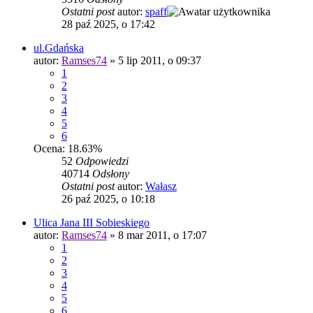
Ostatni post
autor:
spaff
28 paź 2025, o 17:42
ul.Gdańska
autor:
Ramses74
»
5 lip 2011, o 09:37
1
2
3
4
5
6
Ocena: 18.63%
52
Odpowiedzi
40714
Odsłony
Ostatni post
autor:
Wałasz
26 paź 2025, o 10:18
Ulica Jana III Sobieskiego
autor:
Ramses74
»
8 mar 2011, o 17:07
1
2
3
4
5
6