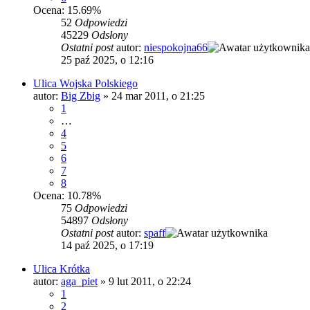
Ocena: 15.69%
52
Odpowiedzi
45229
Odsłony
Ostatni post
autor:
niespokojna66
25 paź 2025, o 12:16
Ulica Wojska Polskiego
autor:
Big Zbig
»
24 mar 2011, o 21:25
1
…
4
5
6
7
8
Ocena: 10.78%
75
Odpowiedzi
54897
Odsłony
Ostatni post
autor:
spaff
14 paź 2025, o 17:19
Ulica Krótka
autor:
aga_piet
»
9 lut 2011, o 22:24
1
2