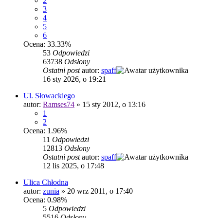
2
3
4
5
6
Ocena: 33.33%
53
Odpowiedzi
63738
Odsłony
Ostatni post
autor:
spaff
16 sty 2026, o 19:21
Ul. Słowackiego
autor:
Ramses74
»
15 sty 2012, o 13:16
1
2
Ocena: 1.96%
11
Odpowiedzi
12813
Odsłony
Ostatni post
autor:
spaff
12 lis 2025, o 17:48
Ulica Chłodna
autor:
zunia
»
20 wrz 2011, o 17:40
Ocena: 0.98%
5
Odpowiedzi
5516
Odsłony