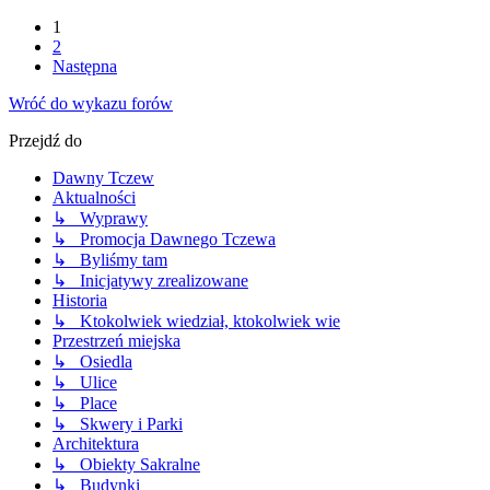
1
2
Następna
Wróć do wykazu forów
Przejdź do
Dawny Tczew
Aktualności
↳ Wyprawy
↳ Promocja Dawnego Tczewa
↳ Byliśmy tam
↳ Inicjatywy zrealizowane
Historia
↳ Ktokolwiek wiedział, ktokolwiek wie
Przestrzeń miejska
↳ Osiedla
↳ Ulice
↳ Place
↳ Skwery i Parki
Architektura
↳ Obiekty Sakralne
↳ Budynki