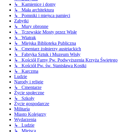
↳ Kamienice i domy
↳ Mała architektura
↳ Pomniki i miejsca pamięci
Zabytki
↳ Mury obronne
↳ Tczewskie Mosty przez Wisłę
↳ Wiatrak
↳ Miejska Biblioteka Publiczna
↳ Cmentarz żołnierzy austriackich
↳ Fabryka Sztuk i Muzeum Wisły
↳ Kościół Farny Pw. Podwyższenia Krzyża Świętego
↳ Kościół Pw. św. Stanisława Kostki
↳ Karczma
Ludzie
Narody i religie
↳ Cmentarze
Życie społeczne
↳ Szkoły
Życie gospodarcze
Militaria
Miasto Kolejarzy
Wydarzenia
↳ Ludzie
↳ Miejsca