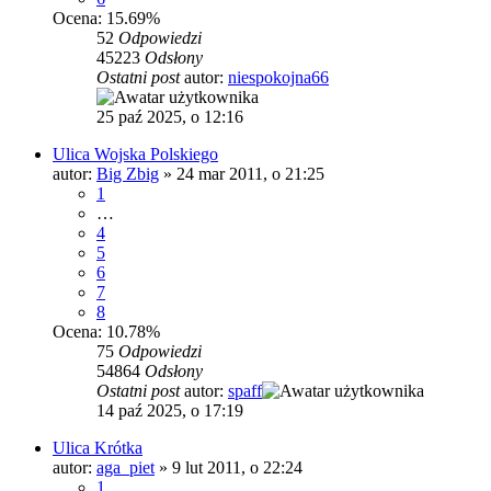
Ocena: 15.69%
52
Odpowiedzi
45223
Odsłony
Ostatni post
autor:
niespokojna66
25 paź 2025, o 12:16
Ulica Wojska Polskiego
autor:
Big Zbig
»
24 mar 2011, o 21:25
1
…
4
5
6
7
8
Ocena: 10.78%
75
Odpowiedzi
54864
Odsłony
Ostatni post
autor:
spaff
14 paź 2025, o 17:19
Ulica Krótka
autor:
aga_piet
»
9 lut 2011, o 22:24
1