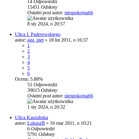
14
Odpowiedzi
15451
Odsłony
Ostatni post
autor:
niespokojna66
8 sty 2024, o 20:57
Ulica I. Paderewskiego
autor:
aga_piet
»
18 lut 2011, o 16:37
1
2
3
4
5
6
Ocena: 5.88%
51
Odpowiedzi
39615
Odsłony
Ostatni post
autor:
niespokojna66
1 sty 2024, o 20:32
Ulica Kaszubska
autor:
LukaszB
»
16 mar 2011, o 10:21
6
Odpowiedzi
5791
Odsłony