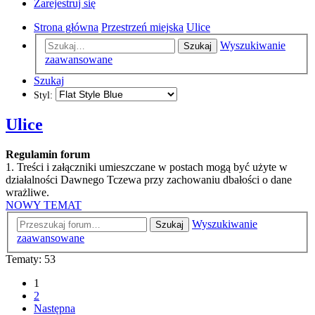
Zarejestruj się
Strona główna
Przestrzeń miejska
Ulice
Wyszukiwanie
Szukaj
zaawansowane
Szukaj
Styl:
Ulice
Regulamin forum
1. Treści i załączniki umieszczane w postach mogą być użyte w
działalności Dawnego Tczewa przy zachowaniu dbałości o dane
wrażliwe.
NOWY TEMAT
Wyszukiwanie
Szukaj
zaawansowane
Tematy: 53
1
2
Następna