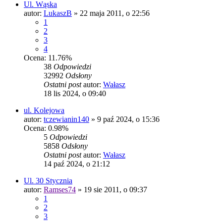
Ul. Wąska
autor:
LukaszB
»
22 maja 2011, o 22:56
1
2
3
4
Ocena: 11.76%
38
Odpowiedzi
32992
Odsłony
Ostatni post
autor:
Wałasz
18 lis 2024, o 09:40
ul. Kolejowa
autor:
tczewianin140
»
9 paź 2024, o 15:36
Ocena: 0.98%
5
Odpowiedzi
5858
Odsłony
Ostatni post
autor:
Wałasz
14 paź 2024, o 21:12
Ul. 30 Stycznia
autor:
Ramses74
»
19 sie 2011, o 09:37
1
2
3