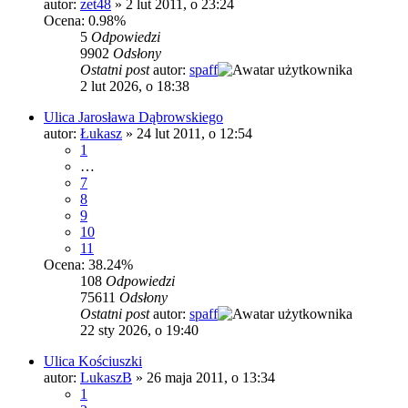
autor:
zet48
»
2 lut 2011, o 23:24
Ocena: 0.98%
5
Odpowiedzi
9902
Odsłony
Ostatni post
autor:
spaff
2 lut 2026, o 18:38
Ulica Jarosława Dąbrowskiego
autor:
Łukasz
»
24 lut 2011, o 12:54
1
…
7
8
9
10
11
Ocena: 38.24%
108
Odpowiedzi
75611
Odsłony
Ostatni post
autor:
spaff
22 sty 2026, o 19:40
Ulica Kościuszki
autor:
LukaszB
»
26 maja 2011, o 13:34
1