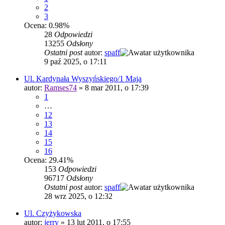
2
3
Ocena: 0.98%
28
Odpowiedzi
13255
Odsłony
Ostatni post
autor:
spaff
9 paź 2025, o 17:11
Ul. Kardynała Wyszyńskiego/1 Maja
autor:
Ramses74
»
8 mar 2011, o 17:39
1
…
12
13
14
15
16
Ocena: 29.41%
153
Odpowiedzi
96717
Odsłony
Ostatni post
autor:
spaff
28 wrz 2025, o 12:32
Ul. Czyżykowska
autor:
jerry
»
13 lut 2011, o 17:55