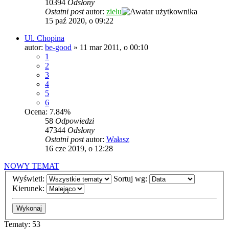
10394
Odsłony
Ostatni post
autor:
zielu
15 paź 2020, o 09:22
Ul. Chopina
autor:
be-good
»
11 mar 2011, o 00:10
1
2
3
4
5
6
Ocena: 7.84%
58
Odpowiedzi
47344
Odsłony
Ostatni post
autor:
Wałasz
16 cze 2019, o 12:28
NOWY TEMAT
Wyświetl:
Sortuj wg:
Kierunek:
Tematy: 53