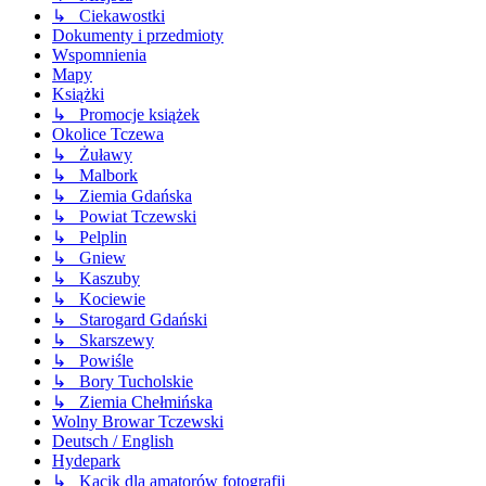
↳ Ciekawostki
Dokumenty i przedmioty
Wspomnienia
Mapy
Książki
↳ Promocje książek
Okolice Tczewa
↳ Żuławy
↳ Malbork
↳ Ziemia Gdańska
↳ Powiat Tczewski
↳ Pelplin
↳ Gniew
↳ Kaszuby
↳ Kociewie
↳ Starogard Gdański
↳ Skarszewy
↳ Powiśle
↳ Bory Tucholskie
↳ Ziemia Chełmińska
Wolny Browar Tczewski
Deutsch / English
Hydepark
↳ Kącik dla amatorów fotografii