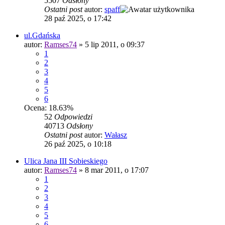
5507
Odsłony
Ostatni post
autor:
spaff
28 paź 2025, o 17:42
ul.Gdańska
autor:
Ramses74
»
5 lip 2011, o 09:37
1
2
3
4
5
6
Ocena: 18.63%
52
Odpowiedzi
40713
Odsłony
Ostatni post
autor:
Wałasz
26 paź 2025, o 10:18
Ulica Jana III Sobieskiego
autor:
Ramses74
»
8 mar 2011, o 17:07
1
2
3
4
5
6