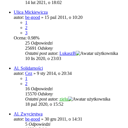
14 lut 2021, o 18:02
Ulica Mickiewicza
autor:
be-good
»
15 paź 2011, o 10:20
1
2
3
Ocena: 0.98%
25
Odpowiedzi
25691
Odsłony
Ostatni post
autor:
LukaszB
10 lis 2020, o 23:03
Al. Solidarności
autor:
Cez
»
9 sty 2014, o 20:34
1
2
16
Odpowiedzi
15570
Odsłony
Ostatni post
autor:
zielu
18 paź 2020, o 15:52
Al. Zwycięstwa
autor:
be-good
»
30 gru 2011, o 14:31
5
Odpowiedzi