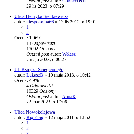
Ostatni post
autor:
GabberTech
29 lis 2023, o 07:29
Ulica Henryka Sienkiewicza
autor:
niespokojna66
»
13 lis 2012, o 19:01
1
2
Ocena: 1.96%
13
Odpowiedzi
15692
Odsłony
Ostatni post
autor:
Wałasz
7 maja 2023, o 09:27
Ul. Księdza Ściegiennego
autor:
LukaszB
»
19 maja 2013, o 10:42
Ocena: 4.9%
4
Odpowiedzi
10329
Odsłony
Ostatni post
autor:
AnnaK
22 mar 2023, o 17:06
Ulica Nowokolejowa
autor:
Big Zbig
»
12 maja 2011, o 13:52
1
2
3