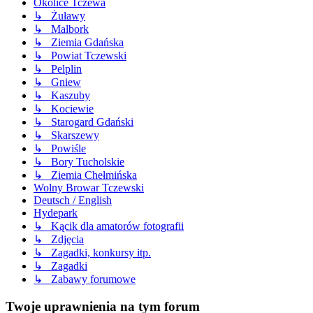
Okolice Tczewa
↳ Żuławy
↳ Malbork
↳ Ziemia Gdańska
↳ Powiat Tczewski
↳ Pelplin
↳ Gniew
↳ Kaszuby
↳ Kociewie
↳ Starogard Gdański
↳ Skarszewy
↳ Powiśle
↳ Bory Tucholskie
↳ Ziemia Chełmińska
Wolny Browar Tczewski
Deutsch / English
Hydepark
↳ Kącik dla amatorów fotografii
↳ Zdjęcia
↳ Zagadki, konkursy itp.
↳ Zagadki
↳ Zabawy forumowe
Twoje uprawnienia na tym forum