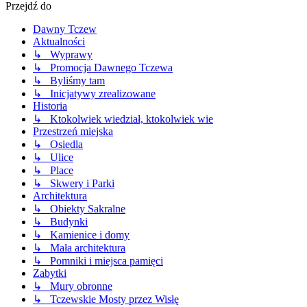
Przejdź do
Dawny Tczew
Aktualności
↳ Wyprawy
↳ Promocja Dawnego Tczewa
↳ Byliśmy tam
↳ Inicjatywy zrealizowane
Historia
↳ Ktokolwiek wiedział, ktokolwiek wie
Przestrzeń miejska
↳ Osiedla
↳ Ulice
↳ Place
↳ Skwery i Parki
Architektura
↳ Obiekty Sakralne
↳ Budynki
↳ Kamienice i domy
↳ Mała architektura
↳ Pomniki i miejsca pamięci
Zabytki
↳ Mury obronne
↳ Tczewskie Mosty przez Wisłę