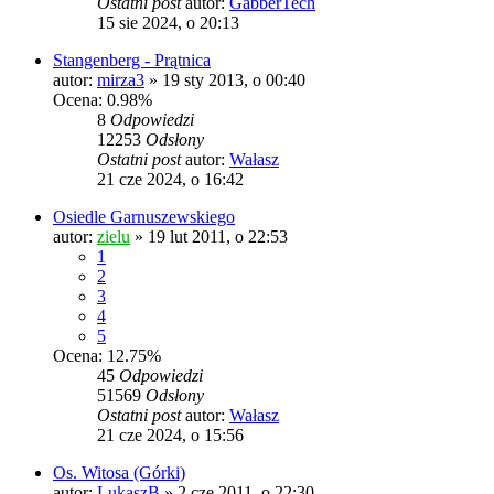
Ostatni post
autor:
GabberTech
15 sie 2024, o 20:13
Stangenberg - Prątnica
autor:
mirza3
»
19 sty 2013, o 00:40
Ocena: 0.98%
8
Odpowiedzi
12253
Odsłony
Ostatni post
autor:
Wałasz
21 cze 2024, o 16:42
Osiedle Garnuszewskiego
autor:
zielu
»
19 lut 2011, o 22:53
1
2
3
4
5
Ocena: 12.75%
45
Odpowiedzi
51569
Odsłony
Ostatni post
autor:
Wałasz
21 cze 2024, o 15:56
Os. Witosa (Górki)
autor:
LukaszB
»
2 cze 2011, o 22:30