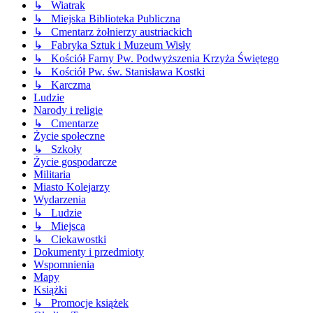
↳ Wiatrak
↳ Miejska Biblioteka Publiczna
↳ Cmentarz żołnierzy austriackich
↳ Fabryka Sztuk i Muzeum Wisły
↳ Kościół Farny Pw. Podwyższenia Krzyża Świętego
↳ Kościół Pw. św. Stanisława Kostki
↳ Karczma
Ludzie
Narody i religie
↳ Cmentarze
Życie społeczne
↳ Szkoły
Życie gospodarcze
Militaria
Miasto Kolejarzy
Wydarzenia
↳ Ludzie
↳ Miejsca
↳ Ciekawostki
Dokumenty i przedmioty
Wspomnienia
Mapy
Książki
↳ Promocje książek