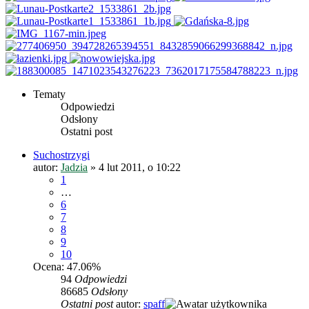
Tematy
Odpowiedzi
Odsłony
Ostatni post
Suchostrzygi
autor:
Jadzia
»
4 lut 2011, o 10:22
1
…
6
7
8
9
10
Ocena: 47.06%
94
Odpowiedzi
86685
Odsłony
Ostatni post
autor:
spaff