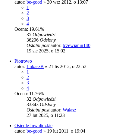
autor:
be-good
»
30 wrz 2012, o 13:07
1
2
3
4
Ocena: 19.61%
35
Odpowiedzi
36296
Odsłony
Ostatni post
autor:
tczewianin140
19 sie 2025, o 15:02
Piotrowo
autor:
LukaszB
»
21 lis 2012, o 22:52
1
2
3
4
Ocena: 11.76%
32
Odpowiedzi
33343
Odsłony
Ostatni post
autor:
Wałasz
27 lut 2025, o 11:23
Osiedle Inwalidzkie
autor:
be-good
»
19 lut 2011, o 19:04