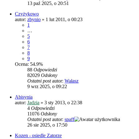
13 paź 2025, o 20:51
Czyżykowo
autor:
zbynio
»
1 lut 2011, o 00:23
1
…
5
6
7
8
9
Ocena: 54.9%
88
Odpowiedzi
82029
Odsłony
Ostatni post
autor:
Wałasz
9 wrz 2025, o 09:22
Abisynia
autor:
Jadzia
»
3 sty 2013, o 22:38
4
Odpowiedzi
11076
Odsłony
Ostatni post
autor:
spaff
26 sie 2025, o 17:50
Kozen - osiedle Zatorze