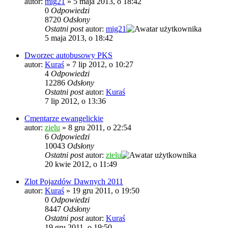
autor:
mig21
»
5 maja 2013, o 18:42
0
Odpowiedzi
8720
Odsłony
Ostatni post
autor:
mig21
5 maja 2013, o 18:42
Dworzec autobusowy PKS
autor:
Kuraś
»
7 lip 2012, o 10:27
4
Odpowiedzi
12286
Odsłony
Ostatni post
autor:
Kuraś
7 lip 2012, o 13:36
Cmentarze ewangelickie
autor:
zielu
»
8 gru 2011, o 22:54
6
Odpowiedzi
10043
Odsłony
Ostatni post
autor:
zielu
20 kwie 2012, o 11:49
Zlot Pojazdów Dawnych 2011
autor:
Kuraś
»
19 gru 2011, o 19:50
0
Odpowiedzi
8447
Odsłony
Ostatni post
autor:
Kuraś
19 gru 2011, o 19:50