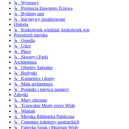
↳ Wyprawy
↳ Promocja Dawnego Tczewa
↳ Byliśmy tam
↳ Inicjatywy zrealizowane
Historia
↳ Ktokolwiek wiedział, ktokolwiek wie
Przestrzeń miejska
↳ Osiedla
↳ Ulice
↳ Place
↳ Skwery i Parki
Architektura
↳ Obiekty Sakralne
↳ Budynki
↳ Kamienice i domy
↳ Mała architektura
↳ Pomniki i miejsca pamięci
Zabytki
↳ Mury obronne
↳ Tczewskie Mosty przez Wisłę
↳ Wiatrak
↳ Miejska Biblioteka Publiczna
↳ Cmentarz żołnierzy austriackich
↳ Fabryka Sztuk i Muzeum Wisły