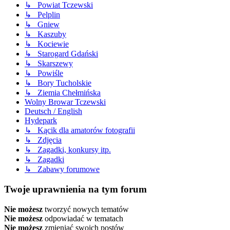
↳ Powiat Tczewski
↳ Pelplin
↳ Gniew
↳ Kaszuby
↳ Kociewie
↳ Starogard Gdański
↳ Skarszewy
↳ Powiśle
↳ Bory Tucholskie
↳ Ziemia Chełmińska
Wolny Browar Tczewski
Deutsch / English
Hydepark
↳ Kącik dla amatorów fotografii
↳ Zdjęcia
↳ Zagadki, konkursy itp.
↳ Zagadki
↳ Zabawy forumowe
Twoje uprawnienia na tym forum
Nie możesz
tworzyć nowych tematów
Nie możesz
odpowiadać w tematach
Nie możesz
zmieniać swoich postów