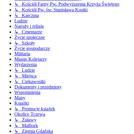
↳ Kościół Farny Pw. Podwyższenia Krzyża Świętego
↳ Kościół Pw. św. Stanisława Kostki
↳ Karczma
Ludzie
Narody i religie
↳ Cmentarze
Życie społeczne
↳ Szkoły
Życie gospodarcze
Militaria
Miasto Kolejarzy
Wydarzenia
↳ Ludzie
↳ Miejsca
↳ Ciekawostki
Dokumenty i przedmioty
Wspomnienia
Mapy
Książki
↳ Promocje książek
Okolice Tczewa
↳ Żuławy
↳ Malbork
↳ Ziemia Gdańska