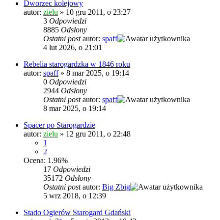
Dworzec kolejowy
autor:
zielu
»
10 gru 2011, o 23:27
3
Odpowiedzi
8885
Odsłony
Ostatni post
autor:
spaff
4 lut 2026, o 21:01
Rebelia starogardzka w 1846 roku
autor:
spaff
»
8 mar 2025, o 19:14
0
Odpowiedzi
2944
Odsłony
Ostatni post
autor:
spaff
8 mar 2025, o 19:14
Spacer po Starogardzie
autor:
zielu
»
12 gru 2011, o 22:48
1
2
Ocena: 1.96%
17
Odpowiedzi
35172
Odsłony
Ostatni post
autor:
Big Zbig
5 wrz 2018, o 12:39
Stado Ogierów Starogard Gdański