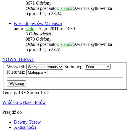
8671
Odsłony
Ostatni post
autor:
zielu
6 gru 2011, o 23:34
Kościół pw. św. Mateusza
autor:
zielu
»
5 gru 2011, o 23:39
3
Odpowiedzi
9878
Odsłony
Ostatni post
autor:
zielu
5 gru 2011, o 23:55
NOWY TEMAT
Wyświetl:
Sortuj wg:
Kierunek:
Tematy: 13 • Strona
1
z
1
Wróć do wykazu forów
Przejdź do
Dawny Tczew
Aktualności