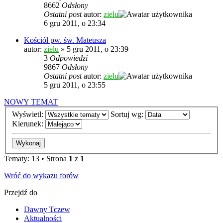
8662
Odsłony
Ostatni post
autor:
zielu
6 gru 2011, o 23:34
Kościół pw. św. Mateusza
autor:
zielu
»
5 gru 2011, o 23:39
3
Odpowiedzi
9867
Odsłony
Ostatni post
autor:
zielu
5 gru 2011, o 23:55
NOWY TEMAT
Wyświetl:
Sortuj wg:
Kierunek:
Tematy: 13 • Strona
1
z
1
Wróć do wykazu forów
Przejdź do
Dawny Tczew
Aktualności