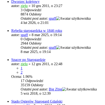
Dworzec kolejowy
autor:
zielu
»
10 gru 2011, o 23:27
3
Odpowiedzi
8874
Odsłony
Ostatni post
autor:
spaff
4 lut 2026, o 21:01
Rebelia starogardzka w 1846 roku
autor:
spaff
»
8 mar 2025, o 19:14
0
Odpowiedzi
2944
Odsłony
Ostatni post
autor:
spaff
8 mar 2025, o 19:14
Spacer po Starogardzie
autor:
zielu
»
12 gru 2011, o 22:48
1
2
Ocena: 1.96%
17
Odpowiedzi
35159
Odsłony
Ostatni post
autor:
Big Zbig
5 wrz 2018, o 12:39
Stado Ogierów Starogard Gdański