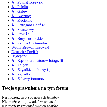
↳ Powiat Tczewski
↳ Pelplin
↳ Gniew
↳ Kaszuby
↳ Kociewie
↳ Starogard Gdański
↳ Skarszewy
↳ Powiśle
↳ Bory Tucholskie
↳ Ziemia Chełmińska
Wolny Browar Tczewski
Deutsch / English
Hydepark
↳ Kącik dla amatorów fotografii
↳ Zdjęcia
↳ Zagadki, konkursy itp.
↳ Zagadki
↳ Zabawy forumowe
Twoje uprawnienia na tym forum
Nie możesz
tworzyć nowych tematów
Nie możesz
odpowiadać w tematach
Nie możesz
zmieniać swoich postów