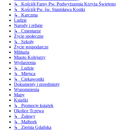
↳ Kościół Farny Pw. Podwyższenia Krzyża Świętego
↳ Kościół Pw. św. Stanisława Kostki
↳ Karczma
Ludzie
Narody i religie
↳ Cmentarze
Życie społeczne
↳ Szkoły
Życie gospodarcze
Militaria
Miasto Kolejarzy
Wydarzenia
↳ Ludzie
↳ Miejsca
↳ Ciekawostki
Dokumenty i przedmioty
Wspomnienia
Mapy
Książki
↳ Promocje książek
Okolice Tczewa
↳ Żuławy
↳ Malbork
↳ Ziemia Gdańska