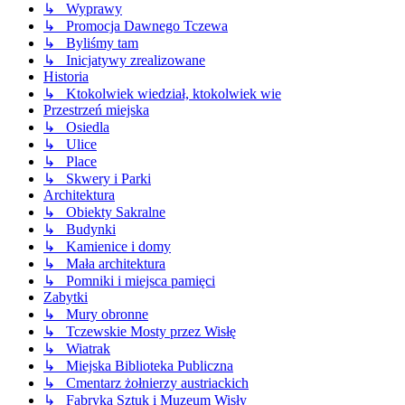
↳ Wyprawy
↳ Promocja Dawnego Tczewa
↳ Byliśmy tam
↳ Inicjatywy zrealizowane
Historia
↳ Ktokolwiek wiedział, ktokolwiek wie
Przestrzeń miejska
↳ Osiedla
↳ Ulice
↳ Place
↳ Skwery i Parki
Architektura
↳ Obiekty Sakralne
↳ Budynki
↳ Kamienice i domy
↳ Mała architektura
↳ Pomniki i miejsca pamięci
Zabytki
↳ Mury obronne
↳ Tczewskie Mosty przez Wisłę
↳ Wiatrak
↳ Miejska Biblioteka Publiczna
↳ Cmentarz żołnierzy austriackich
↳ Fabryka Sztuk i Muzeum Wisły