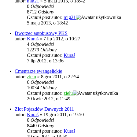
autor:
mig21
»
5 maja 2013, o 18:42
0
Odpowiedzi
8712
Odsłony
Ostatni post
autor:
mig21
5 maja 2013, o 18:42
Dworzec autobusowy PKS
autor:
Kuraś
»
7 lip 2012, o 10:27
4
Odpowiedzi
12279
Odsłony
Ostatni post
autor:
Kuraś
7 lip 2012, o 13:36
Cmentarze ewangelickie
autor:
zielu
»
8 gru 2011, o 22:54
6
Odpowiedzi
10034
Odsłony
Ostatni post
autor:
zielu
20 kwie 2012, o 11:49
Zlot Pojazdów Dawnych 2011
autor:
Kuraś
»
19 gru 2011, o 19:50
0
Odpowiedzi
8440
Odsłony
Ostatni post
autor:
Kuraś
19 gru 2011, o 19:50