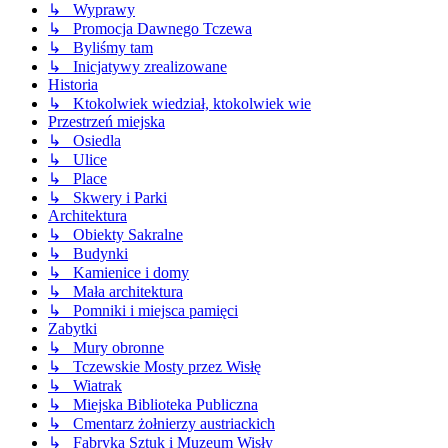
↳ Wyprawy
↳ Promocja Dawnego Tczewa
↳ Byliśmy tam
↳ Inicjatywy zrealizowane
Historia
↳ Ktokolwiek wiedział, ktokolwiek wie
Przestrzeń miejska
↳ Osiedla
↳ Ulice
↳ Place
↳ Skwery i Parki
Architektura
↳ Obiekty Sakralne
↳ Budynki
↳ Kamienice i domy
↳ Mała architektura
↳ Pomniki i miejsca pamięci
Zabytki
↳ Mury obronne
↳ Tczewskie Mosty przez Wisłę
↳ Wiatrak
↳ Miejska Biblioteka Publiczna
↳ Cmentarz żołnierzy austriackich
↳ Fabryka Sztuk i Muzeum Wisły