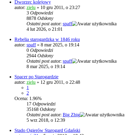
Dworzec kolejowy
autor:
zielu
»
10 gru 2011, o 23:27
3
Odpowiedzi
8878
Odsłony
Ostatni post
autor:
spaff
4 lut 2026, o 21:01
Rebelia starogardzka w 1846 roku
autor:
spaff
»
8 mar 2025, o 19:14
0
Odpowiedzi
2944
Odsłony
Ostatni post
autor:
spaff
8 mar 2025, o 19:14
Spacer po Starogardzie
autor:
zielu
»
12 gru 2011, o 22:48
1
2
Ocena: 1.96%
17
Odpowiedzi
35168
Odsłony
Ostatni post
autor:
Big Zbig
5 wrz 2018, o 12:39
Stado Ogierów Starogard Gdański