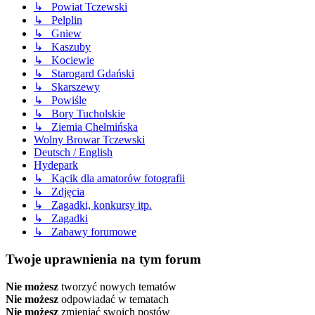
↳ Powiat Tczewski
↳ Pelplin
↳ Gniew
↳ Kaszuby
↳ Kociewie
↳ Starogard Gdański
↳ Skarszewy
↳ Powiśle
↳ Bory Tucholskie
↳ Ziemia Chełmińska
Wolny Browar Tczewski
Deutsch / English
Hydepark
↳ Kącik dla amatorów fotografii
↳ Zdjęcia
↳ Zagadki, konkursy itp.
↳ Zagadki
↳ Zabawy forumowe
Twoje uprawnienia na tym forum
Nie możesz
tworzyć nowych tematów
Nie możesz
odpowiadać w tematach
Nie możesz
zmieniać swoich postów