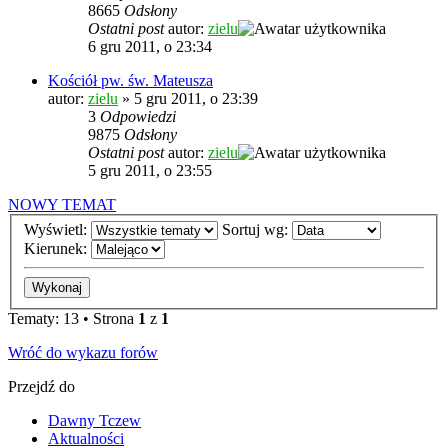
8665
Odsłony
Ostatni post
autor:
zielu
6 gru 2011, o 23:34
Kościół pw. św. Mateusza
autor:
zielu
»
5 gru 2011, o 23:39
3
Odpowiedzi
9875
Odsłony
Ostatni post
autor:
zielu
5 gru 2011, o 23:55
NOWY TEMAT
Wyświetl:
Sortuj wg:
Kierunek:
Tematy: 13 • Strona
1
z
1
Wróć do wykazu forów
Przejdź do
Dawny Tczew
Aktualności