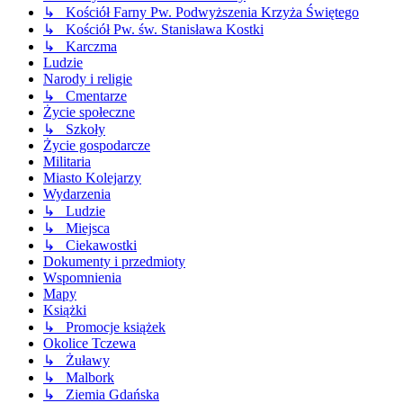
↳ Kościół Farny Pw. Podwyższenia Krzyża Świętego
↳ Kościół Pw. św. Stanisława Kostki
↳ Karczma
Ludzie
Narody i religie
↳ Cmentarze
Życie społeczne
↳ Szkoły
Życie gospodarcze
Militaria
Miasto Kolejarzy
Wydarzenia
↳ Ludzie
↳ Miejsca
↳ Ciekawostki
Dokumenty i przedmioty
Wspomnienia
Mapy
Książki
↳ Promocje książek
Okolice Tczewa
↳ Żuławy
↳ Malbork
↳ Ziemia Gdańska