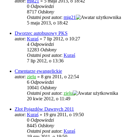
autor:
mig21
»
5 maja 2013, o 18:42
0
Odpowiedzi
8717
Odsłony
Ostatni post
autor:
mig21
5 maja 2013, o 18:42
Dworzec autobusowy PKS
autor:
Kuraś
»
7 lip 2012, o 10:27
4
Odpowiedzi
12283
Odsłony
Ostatni post
autor:
Kuraś
7 lip 2012, o 13:36
Cmentarze ewangelickie
autor:
zielu
»
8 gru 2011, o 22:54
6
Odpowiedzi
10041
Odsłony
Ostatni post
autor:
zielu
20 kwie 2012, o 11:49
Zlot Pojazdów Dawnych 2011
autor:
Kuraś
»
19 gru 2011, o 19:50
0
Odpowiedzi
8445
Odsłony
Ostatni post
autor:
Kuraś
19 gru 2011, o 19:50