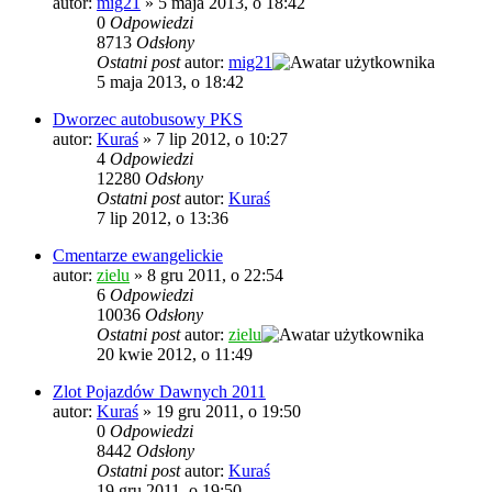
autor:
mig21
»
5 maja 2013, o 18:42
0
Odpowiedzi
8713
Odsłony
Ostatni post
autor:
mig21
5 maja 2013, o 18:42
Dworzec autobusowy PKS
autor:
Kuraś
»
7 lip 2012, o 10:27
4
Odpowiedzi
12280
Odsłony
Ostatni post
autor:
Kuraś
7 lip 2012, o 13:36
Cmentarze ewangelickie
autor:
zielu
»
8 gru 2011, o 22:54
6
Odpowiedzi
10036
Odsłony
Ostatni post
autor:
zielu
20 kwie 2012, o 11:49
Zlot Pojazdów Dawnych 2011
autor:
Kuraś
»
19 gru 2011, o 19:50
0
Odpowiedzi
8442
Odsłony
Ostatni post
autor:
Kuraś
19 gru 2011, o 19:50