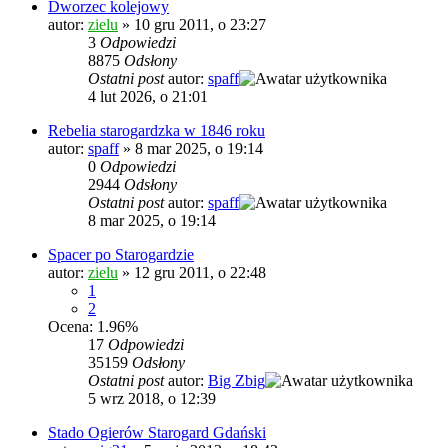
Dworzec kolejowy
autor:
zielu
»
10 gru 2011, o 23:27
3
Odpowiedzi
8875
Odsłony
Ostatni post
autor:
spaff
4 lut 2026, o 21:01
Rebelia starogardzka w 1846 roku
autor:
spaff
»
8 mar 2025, o 19:14
0
Odpowiedzi
2944
Odsłony
Ostatni post
autor:
spaff
8 mar 2025, o 19:14
Spacer po Starogardzie
autor:
zielu
»
12 gru 2011, o 22:48
1
2
Ocena: 1.96%
17
Odpowiedzi
35159
Odsłony
Ostatni post
autor:
Big Zbig
5 wrz 2018, o 12:39
Stado Ogierów Starogard Gdański