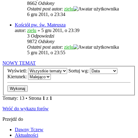
8662
Odsłony
Ostatni post
autor:
zielu
6 gru 2011, o 23:34
Kościół pw. św. Mateusza
autor:
zielu
»
5 gru 2011, o 23:39
3
Odpowiedzi
9872
Odsłony
Ostatni post
autor:
zielu
5 gru 2011, o 23:55
NOWY TEMAT
Wyświetl:
Sortuj wg:
Kierunek:
Tematy: 13 • Strona
1
z
1
Wróć do wykazu forów
Przejdź do
Dawny Tczew
Aktualności