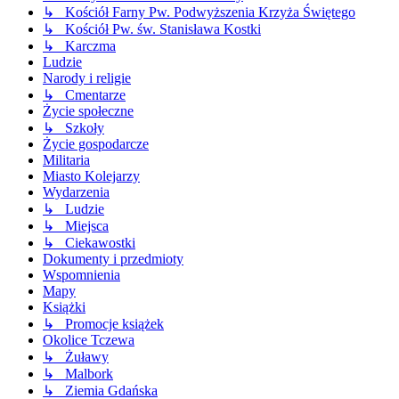
↳ Kościół Farny Pw. Podwyższenia Krzyża Świętego
↳ Kościół Pw. św. Stanisława Kostki
↳ Karczma
Ludzie
Narody i religie
↳ Cmentarze
Życie społeczne
↳ Szkoły
Życie gospodarcze
Militaria
Miasto Kolejarzy
Wydarzenia
↳ Ludzie
↳ Miejsca
↳ Ciekawostki
Dokumenty i przedmioty
Wspomnienia
Mapy
Książki
↳ Promocje książek
Okolice Tczewa
↳ Żuławy
↳ Malbork
↳ Ziemia Gdańska