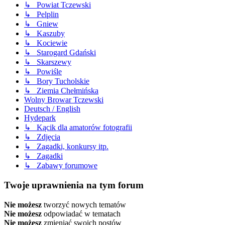
↳ Powiat Tczewski
↳ Pelplin
↳ Gniew
↳ Kaszuby
↳ Kociewie
↳ Starogard Gdański
↳ Skarszewy
↳ Powiśle
↳ Bory Tucholskie
↳ Ziemia Chełmińska
Wolny Browar Tczewski
Deutsch / English
Hydepark
↳ Kącik dla amatorów fotografii
↳ Zdjęcia
↳ Zagadki, konkursy itp.
↳ Zagadki
↳ Zabawy forumowe
Twoje uprawnienia na tym forum
Nie możesz
tworzyć nowych tematów
Nie możesz
odpowiadać w tematach
Nie możesz
zmieniać swoich postów