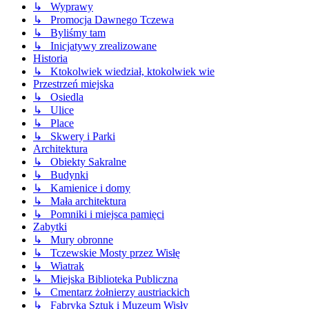
↳ Wyprawy
↳ Promocja Dawnego Tczewa
↳ Byliśmy tam
↳ Inicjatywy zrealizowane
Historia
↳ Ktokolwiek wiedział, ktokolwiek wie
Przestrzeń miejska
↳ Osiedla
↳ Ulice
↳ Place
↳ Skwery i Parki
Architektura
↳ Obiekty Sakralne
↳ Budynki
↳ Kamienice i domy
↳ Mała architektura
↳ Pomniki i miejsca pamięci
Zabytki
↳ Mury obronne
↳ Tczewskie Mosty przez Wisłę
↳ Wiatrak
↳ Miejska Biblioteka Publiczna
↳ Cmentarz żołnierzy austriackich
↳ Fabryka Sztuk i Muzeum Wisły