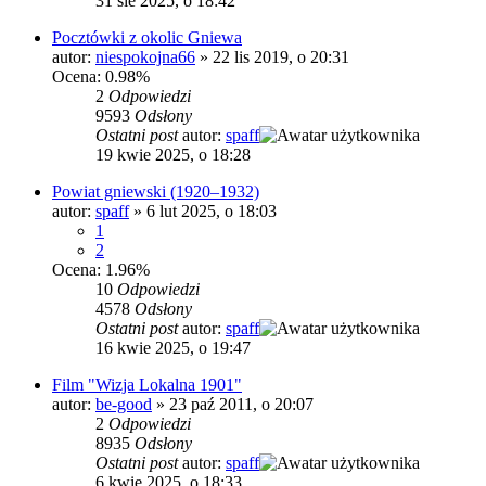
31 sie 2025, o 18:42
Pocztówki z okolic Gniewa
autor:
niespokojna66
»
22 lis 2019, o 20:31
Ocena: 0.98%
2
Odpowiedzi
9593
Odsłony
Ostatni post
autor:
spaff
19 kwie 2025, o 18:28
Powiat gniewski (1920–1932)
autor:
spaff
»
6 lut 2025, o 18:03
1
2
Ocena: 1.96%
10
Odpowiedzi
4578
Odsłony
Ostatni post
autor:
spaff
16 kwie 2025, o 19:47
Film "Wizja Lokalna 1901"
autor:
be-good
»
23 paź 2011, o 20:07
2
Odpowiedzi
8935
Odsłony
Ostatni post
autor:
spaff
6 kwie 2025, o 18:33