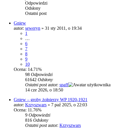
Odpowiedzi
Odsłony
Ostatni post
Gniew
autor:
seweryn
»
31 sty 2011, o 19:34
1
…
6
7
8
9
10
Ocena: 14.71%
98
Odpowiedzi
61642
Odsłony
Ostatni post
autor:
spaff
14 cze 2026, o 18:50
Gniew – groby żołnierzy WP 1920-1921
autor:
Krzyszwars
»
7 paź 2025, o 22:03
Ocena: 11.76%
9
Odpowiedzi
816
Odsłony
Ostatni post
autor:
Krzyszwars