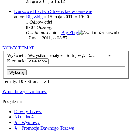
28 gru 2011, o 16:12
Kurkowe Bractwo Strzeleckie w Gniewie
autor:
Big Zbig
»
15 maja 2011, o 19:20
1
Odpowiedzi
8707
Odsłony
Ostatni post
autor:
Big Zbig
17 maja 2011, o 08:57
NOWY TEMAT
Wyświetl:
Sortuj wg:
Kierunek:
Tematy: 19 • Strona
1
z
1
Wróć do wykazu forów
Przejdź do
Dawny Tczew
Aktualności
↳ Wyprawy
↳ Promocja Dawnego Tczewa