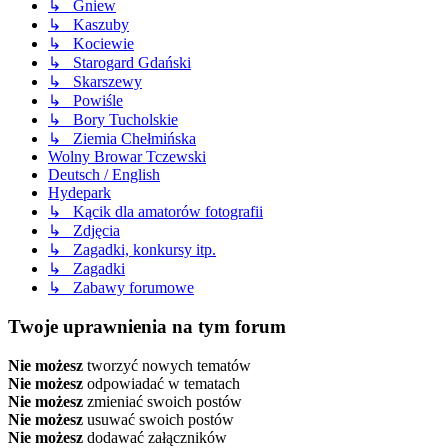
↳ Gniew
↳ Kaszuby
↳ Kociewie
↳ Starogard Gdański
↳ Skarszewy
↳ Powiśle
↳ Bory Tucholskie
↳ Ziemia Chełmińska
Wolny Browar Tczewski
Deutsch / English
Hydepark
↳ Kącik dla amatorów fotografii
↳ Zdjęcia
↳ Zagadki, konkursy itp.
↳ Zagadki
↳ Zabawy forumowe
Twoje uprawnienia na tym forum
Nie możesz
tworzyć nowych tematów
Nie możesz
odpowiadać w tematach
Nie możesz
zmieniać swoich postów
Nie możesz
usuwać swoich postów
Nie możesz
dodawać załączników