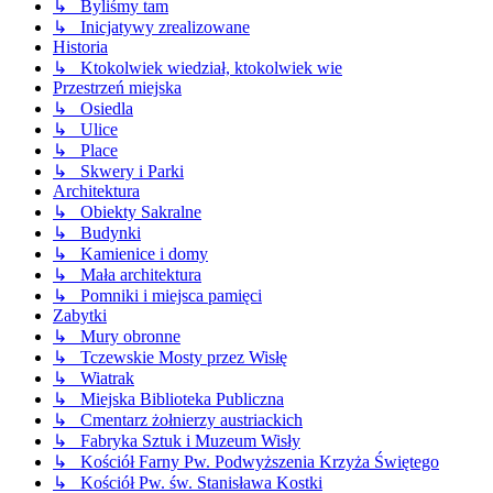
↳ Byliśmy tam
↳ Inicjatywy zrealizowane
Historia
↳ Ktokolwiek wiedział, ktokolwiek wie
Przestrzeń miejska
↳ Osiedla
↳ Ulice
↳ Place
↳ Skwery i Parki
Architektura
↳ Obiekty Sakralne
↳ Budynki
↳ Kamienice i domy
↳ Mała architektura
↳ Pomniki i miejsca pamięci
Zabytki
↳ Mury obronne
↳ Tczewskie Mosty przez Wisłę
↳ Wiatrak
↳ Miejska Biblioteka Publiczna
↳ Cmentarz żołnierzy austriackich
↳ Fabryka Sztuk i Muzeum Wisły
↳ Kościół Farny Pw. Podwyższenia Krzyża Świętego
↳ Kościół Pw. św. Stanisława Kostki