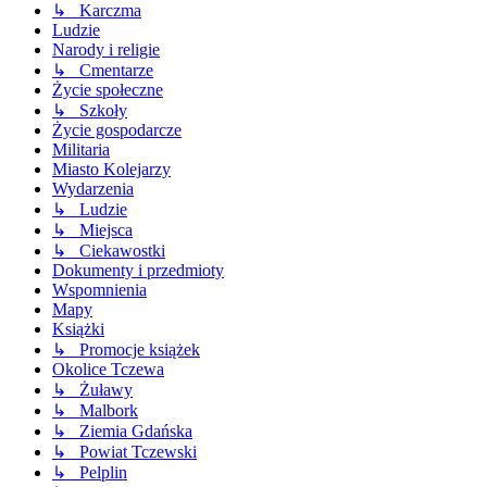
↳ Karczma
Ludzie
Narody i religie
↳ Cmentarze
Życie społeczne
↳ Szkoły
Życie gospodarcze
Militaria
Miasto Kolejarzy
Wydarzenia
↳ Ludzie
↳ Miejsca
↳ Ciekawostki
Dokumenty i przedmioty
Wspomnienia
Mapy
Książki
↳ Promocje książek
Okolice Tczewa
↳ Żuławy
↳ Malbork
↳ Ziemia Gdańska
↳ Powiat Tczewski
↳ Pelplin