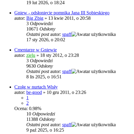
19 lut 2026, o 18:24
Gniew - odsłonięcie pomnika Jana III Sobieskiego
autor:
Big Zbig
»
13 kwie 2011, o 20:58
3
Odpowiedzi
10671
Odsłony
Ostatni post
autor:
spaff
17 sty 2026, o 20:02
Cmentarze w Gniewie
autor:
zielu
»
18 sty 2012, o 23:28
3
Odpowiedzi
9630
Odsłony
Ostatni post
autor:
spaff
8 lis 2025, o 16:51
Czołg w nurtach Wisły
autor:
be-good
»
10 gru 2011, o 23:26
1
2
Ocena: 0.98%
10
Odpowiedzi
11388
Odsłony
Ostatni post
autor:
spaff
9 paź 2025, o 16:25