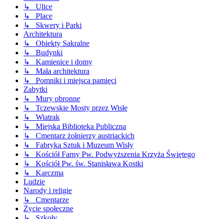
↳ Ulice
↳ Place
↳ Skwery i Parki
Architektura
↳ Obiekty Sakralne
↳ Budynki
↳ Kamienice i domy
↳ Mała architektura
↳ Pomniki i miejsca pamięci
Zabytki
↳ Mury obronne
↳ Tczewskie Mosty przez Wisłę
↳ Wiatrak
↳ Miejska Biblioteka Publiczna
↳ Cmentarz żołnierzy austriackich
↳ Fabryka Sztuk i Muzeum Wisły
↳ Kościół Farny Pw. Podwyższenia Krzyża Świętego
↳ Kościół Pw. św. Stanisława Kostki
↳ Karczma
Ludzie
Narody i religie
↳ Cmentarze
Życie społeczne
↳ Szkoły