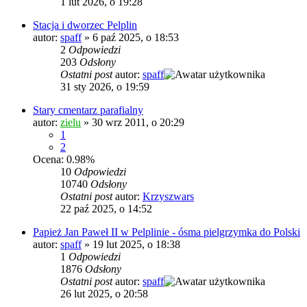
1 lut 2026, o 19:28
Stacja i dworzec Pelplin
autor:
spaff
»
6 paź 2025, o 18:53
2
Odpowiedzi
203
Odsłony
Ostatni post
autor:
spaff
31 sty 2026, o 19:59
Stary cmentarz parafialny
autor:
zielu
»
30 wrz 2011, o 20:29
1
2
Ocena: 0.98%
10
Odpowiedzi
10740
Odsłony
Ostatni post
autor:
Krzyszwars
22 paź 2025, o 14:52
Papież Jan Paweł II w Pelplinie - ósma pielgrzymka do Polski
autor:
spaff
»
19 lut 2025, o 18:38
1
Odpowiedzi
1876
Odsłony
Ostatni post
autor:
spaff
26 lut 2025, o 20:58