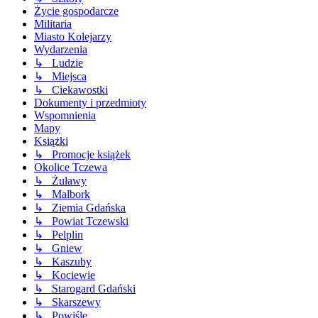
Życie gospodarcze
Militaria
Miasto Kolejarzy
Wydarzenia
↳ Ludzie
↳ Miejsca
↳ Ciekawostki
Dokumenty i przedmioty
Wspomnienia
Mapy
Książki
↳ Promocje książek
Okolice Tczewa
↳ Żuławy
↳ Malbork
↳ Ziemia Gdańska
↳ Powiat Tczewski
↳ Pelplin
↳ Gniew
↳ Kaszuby
↳ Kociewie
↳ Starogard Gdański
↳ Skarszewy
↳ Powiśle