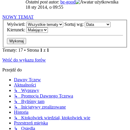
Ostatni post
autor:
be-good
18 sty 2014, o 09:55
NOWY TEMAT
Wyświetl:
Sortuj wg:
Kierunek:
Tematy: 17 • Strona
1
z
1
Wróć do wykazu forów
Przejdź do
Dawny Tczew
Aktualności
↳ Wyprawy
↳ Promocja Dawnego Tczewa
↳ Byliśmy tam
↳ Inicjatywy zrealizowane
Historia
↳ Ktokolwiek wiedział, ktokolwiek wie
Przestrzeń miejska
↳ Osiedla