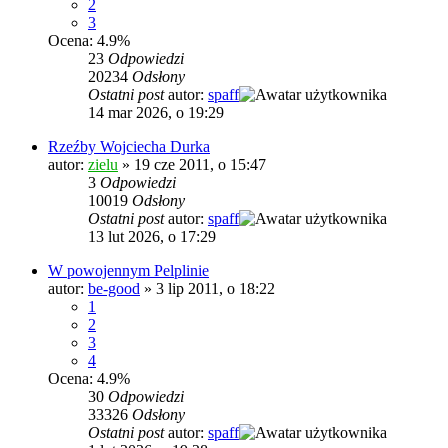
2
3
Ocena: 4.9%
23
Odpowiedzi
20234
Odsłony
Ostatni post
autor:
spaff
14 mar 2026, o 19:29
Rzeźby Wojciecha Durka
autor:
zielu
»
19 cze 2011, o 15:47
3
Odpowiedzi
10019
Odsłony
Ostatni post
autor:
spaff
13 lut 2026, o 17:29
W powojennym Pelplinie
autor:
be-good
»
3 lip 2011, o 18:22
1
2
3
4
Ocena: 4.9%
30
Odpowiedzi
33326
Odsłony
Ostatni post
autor:
spaff