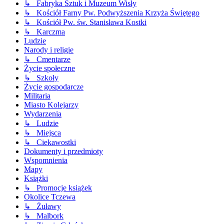
↳ Fabryka Sztuk i Muzeum Wisły
↳ Kościół Farny Pw. Podwyższenia Krzyża Świętego
↳ Kościół Pw. św. Stanisława Kostki
↳ Karczma
Ludzie
Narody i religie
↳ Cmentarze
Życie społeczne
↳ Szkoły
Życie gospodarcze
Militaria
Miasto Kolejarzy
Wydarzenia
↳ Ludzie
↳ Miejsca
↳ Ciekawostki
Dokumenty i przedmioty
Wspomnienia
Mapy
Książki
↳ Promocje książek
Okolice Tczewa
↳ Żuławy
↳ Malbork