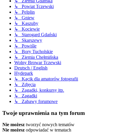
↳ Ziemia Gdańska
↳ Powiat Tczewski
↳ Pelplin
↳ Gniew
↳ Kaszuby
↳ Kociewie
↳ Starogard Gdański
↳ Skarszewy
↳ Powiśle
↳ Bory Tucholskie
↳ Ziemia Chełmińska
Wolny Browar Tczewski
Deutsch / English
Hydepark
↳ Kącik dla amatorów fotografii
↳ Zdjęcia
↳ Zagadki, konkursy itp.
↳ Zagadki
↳ Zabawy forumowe
Twoje uprawnienia na tym forum
Nie możesz
tworzyć nowych tematów
Nie możesz
odpowiadać w tematach