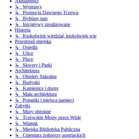
Aktualności
↳ Wyprawy
↳ Promocja Dawnego Tczewa
↳ Byliśmy tam
↳ Inicjatywy zrealizowane
Historia
↳ Ktokolwiek wiedział, ktokolwiek wie
Przestrzeń miejska
↳ Osiedla
↳ Ulice
↳ Place
↳ Skwery i Parki
Architektura
↳ Obiekty Sakralne
↳ Budynki
↳ Kamienice i domy
↳ Mała architektura
↳ Pomniki i miejsca pamięci
Zabytki
↳ Mury obronne
↳ Tczewskie Mosty przez Wisłę
↳ Wiatrak
↳ Miejska Biblioteka Publiczna
↳ Cmentarz żołnierzy austriackich