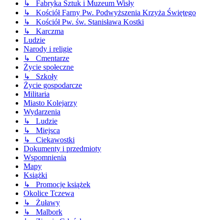
↳ Fabryka Sztuk i Muzeum Wisły
↳ Kościół Farny Pw. Podwyższenia Krzyża Świętego
↳ Kościół Pw. św. Stanisława Kostki
↳ Karczma
Ludzie
Narody i religie
↳ Cmentarze
Życie społeczne
↳ Szkoły
Życie gospodarcze
Militaria
Miasto Kolejarzy
Wydarzenia
↳ Ludzie
↳ Miejsca
↳ Ciekawostki
Dokumenty i przedmioty
Wspomnienia
Mapy
Książki
↳ Promocje książek
Okolice Tczewa
↳ Żuławy
↳ Malbork