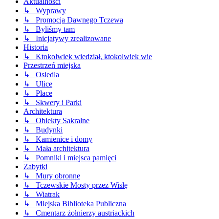
Aktualności
↳ Wyprawy
↳ Promocja Dawnego Tczewa
↳ Byliśmy tam
↳ Inicjatywy zrealizowane
Historia
↳ Ktokolwiek wiedział, ktokolwiek wie
Przestrzeń miejska
↳ Osiedla
↳ Ulice
↳ Place
↳ Skwery i Parki
Architektura
↳ Obiekty Sakralne
↳ Budynki
↳ Kamienice i domy
↳ Mała architektura
↳ Pomniki i miejsca pamięci
Zabytki
↳ Mury obronne
↳ Tczewskie Mosty przez Wisłę
↳ Wiatrak
↳ Miejska Biblioteka Publiczna
↳ Cmentarz żołnierzy austriackich