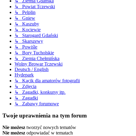
↳ Ziemia Gdańska
↳ Powiat Tczewski
↳ Pelplin
↳ Gniew
↳ Kaszuby
↳ Kociewie
↳ Starogard Gdański
↳ Skarszewy
↳ Powiśle
↳ Bory Tucholskie
↳ Ziemia Chełmińska
Wolny Browar Tczewski
Deutsch / English
Hydepark
↳ Kącik dla amatorów fotografii
↳ Zdjęcia
↳ Zagadki, konkursy itp.
↳ Zagadki
↳ Zabawy forumowe
Twoje uprawnienia na tym forum
Nie możesz
tworzyć nowych tematów
Nie możesz
odpowiadać w tematach