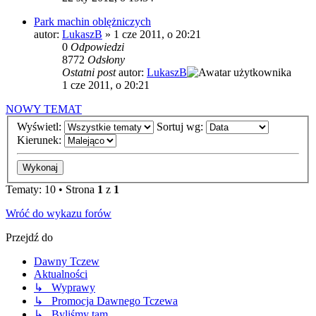
Park machin oblężniczych
autor:
LukaszB
»
1 cze 2011, o 20:21
0
Odpowiedzi
8772
Odsłony
Ostatni post
autor:
LukaszB
1 cze 2011, o 20:21
NOWY TEMAT
Wyświetl:
Sortuj wg:
Kierunek:
Tematy: 10 • Strona
1
z
1
Wróć do wykazu forów
Przejdź do
Dawny Tczew
Aktualności
↳ Wyprawy
↳ Promocja Dawnego Tczewa
↳ Byliśmy tam