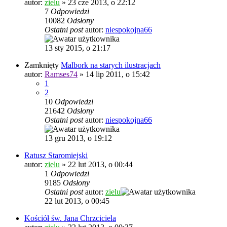
autor:
zielu
»
23 cze 2013, o 22:12
7
Odpowiedzi
10082
Odsłony
Ostatni post
autor:
niespokojna66
13 sty 2015, o 21:17
Zamknięty
Malbork na starych ilustracjach
autor:
Ramses74
»
14 lip 2011, o 15:42
1
2
10
Odpowiedzi
21642
Odsłony
Ostatni post
autor:
niespokojna66
13 gru 2013, o 19:12
Ratusz Staromiejski
autor:
zielu
»
22 lut 2013, o 00:44
1
Odpowiedzi
9185
Odsłony
Ostatni post
autor:
zielu
22 lut 2013, o 00:45
Kościół św. Jana Chrzciciela