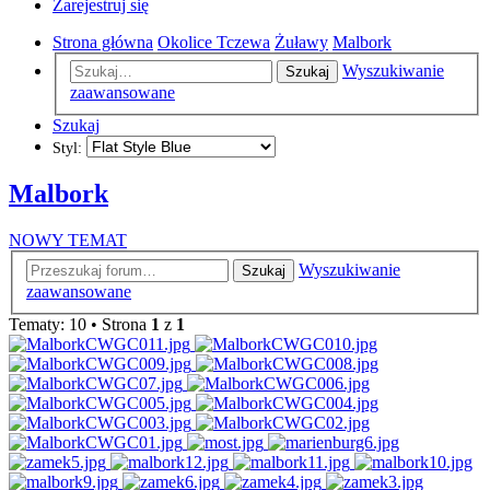
Zarejestruj się
Strona główna
Okolice Tczewa
Żuławy
Malbork
Wyszukiwanie
Szukaj
zaawansowane
Szukaj
Styl:
Malbork
NOWY TEMAT
Wyszukiwanie
Szukaj
zaawansowane
Tematy: 10 • Strona
1
z
1