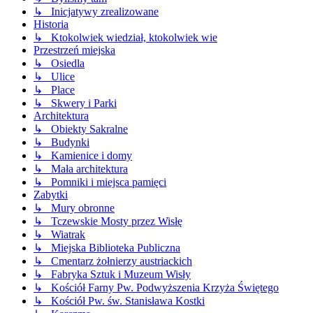
↳ Inicjatywy zrealizowane
Historia
↳ Ktokolwiek wiedział, ktokolwiek wie
Przestrzeń miejska
↳ Osiedla
↳ Ulice
↳ Place
↳ Skwery i Parki
Architektura
↳ Obiekty Sakralne
↳ Budynki
↳ Kamienice i domy
↳ Mała architektura
↳ Pomniki i miejsca pamięci
Zabytki
↳ Mury obronne
↳ Tczewskie Mosty przez Wisłę
↳ Wiatrak
↳ Miejska Biblioteka Publiczna
↳ Cmentarz żołnierzy austriackich
↳ Fabryka Sztuk i Muzeum Wisły
↳ Kościół Farny Pw. Podwyższenia Krzyża Świętego
↳ Kościół Pw. św. Stanisława Kostki