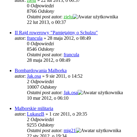
autor:
zielu
»
22 lut 2013, o 00:37
0
Odpowiedzi
8766
Odsłony
Ostatni post
autor:
zielu
22 lut 2013, o 00:37
II Rajd rowerowy "Pamiętajmy o Schulzu"
autor:
francula
»
28 maja 2012, o 08:49
0
Odpowiedzi
8546
Odsłony
Ostatni post
autor:
francula
28 maja 2012, o 08:49
Bombardowania Malborka
autor:
Jak.osa
»
9 sie 2011, o 14:52
2
Odpowiedzi
10007
Odsłony
Ostatni post
autor:
Jak.osa
10 mar 2012, o 06:10
Malborskie militaria
autor:
LukaszB
»
1 cze 2011, o 20:35
2
Odpowiedzi
9255
Odsłony
Ostatni post
autor:
mig21
22 sty 2012, o 19:34