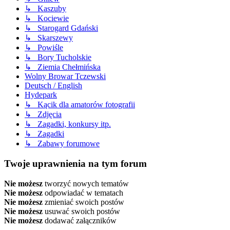
↳ Kaszuby
↳ Kociewie
↳ Starogard Gdański
↳ Skarszewy
↳ Powiśle
↳ Bory Tucholskie
↳ Ziemia Chełmińska
Wolny Browar Tczewski
Deutsch / English
Hydepark
↳ Kącik dla amatorów fotografii
↳ Zdjęcia
↳ Zagadki, konkursy itp.
↳ Zagadki
↳ Zabawy forumowe
Twoje uprawnienia na tym forum
Nie możesz
tworzyć nowych tematów
Nie możesz
odpowiadać w tematach
Nie możesz
zmieniać swoich postów
Nie możesz
usuwać swoich postów
Nie możesz
dodawać załączników