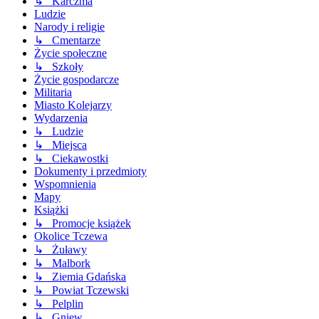
↳ Karczma
Ludzie
Narody i religie
↳ Cmentarze
Życie społeczne
↳ Szkoły
Życie gospodarcze
Militaria
Miasto Kolejarzy
Wydarzenia
↳ Ludzie
↳ Miejsca
↳ Ciekawostki
Dokumenty i przedmioty
Wspomnienia
Mapy
Książki
↳ Promocje książek
Okolice Tczewa
↳ Żuławy
↳ Malbork
↳ Ziemia Gdańska
↳ Powiat Tczewski
↳ Pelplin
↳ Gniew