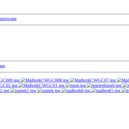
ansowane
ane