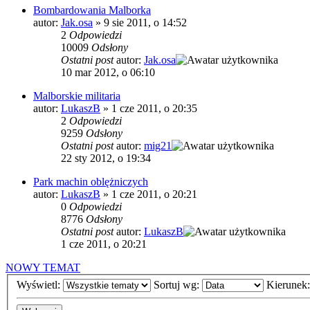
Bombardowania Malborka
autor:
Jak.osa
»
9 sie 2011, o 14:52
2
Odpowiedzi
10009
Odsłony
Ostatni post
autor:
Jak.osa
10 mar 2012, o 06:10
Malborskie militaria
autor:
LukaszB
»
1 cze 2011, o 20:35
2
Odpowiedzi
9259
Odsłony
Ostatni post
autor:
mig21
22 sty 2012, o 19:34
Park machin oblężniczych
autor:
LukaszB
»
1 cze 2011, o 20:21
0
Odpowiedzi
8776
Odsłony
Ostatni post
autor:
LukaszB
1 cze 2011, o 20:21
NOWY TEMAT
Wyświetl:
Sortuj wg:
Kierunek