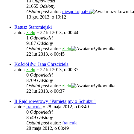
10
Odpowiedzi
21655
Odsłony
Ostatni post
autor:
niespokojna66
13 gru 2013, o 19:12
Ratusz Staromiejski
autor:
zielu
»
22 lut 2013, o 00:44
1
Odpowiedzi
9187
Odsłony
Ostatni post
autor:
zielu
22 lut 2013, o 00:45
Kościół św. Jana Chrzciciela
autor:
zielu
»
22 lut 2013, o 00:37
0
Odpowiedzi
8769
Odsłony
Ostatni post
autor:
zielu
22 lut 2013, o 00:37
II Rajd rowerowy "Pamiętajmy o Schulzu"
autor:
francula
»
28 maja 2012, o 08:49
0
Odpowiedzi
8549
Odsłony
Ostatni post
autor:
francula
28 maja 2012, o 08:49