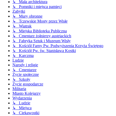
↳ Mała architektura
↳ Pomniki i miejsca pamięci
Zabytki
↳ Mury obronne
↳ Tczewskie Mosty przez Wisłę
↳ Wiatrak
↳ Miejska Biblioteka Publiczna
↳ Cmentarz żołnierzy austriackich
↳ Fabryka Sztuk i Muzeum Wisły
↳ Kościół Farny Pw. Podwyższenia Krzyża Świętego
↳ Kościół Pw. św. Stanisława Kostki
↳ Karczma
Ludzie
Narody i religie
↳ Cmentarze
Życie społeczne
↳ Szkoły
Życie gospodarcze
Militaria
Miasto Kolejarzy
Wydarzenia
↳ Ludzie
↳ Miejsca
↳ Ciekawostki