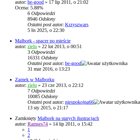
autor:
be-good
»
17 lip 2011, o 21:02
Ocena: 5.88%
6
Odpowiedzi
8946
Odsłony
Ostatni post
autor:
Krzyszwars
5 lis 2025, o 22:30
Malbork - spacer po mieście
autor:
zielu
»
22 lut 2013, o 00:51
3
Odpowiedzi
16331
Odsłony
Ostatni post
autor:
be-good
31 mar 2016, o 13:23
Zamek w Malborku
autor:
zielu
»
23 cze 2013, o 22:12
7
Odpowiedzi
10085
Odsłony
Ostatni post
autor:
niespokojna66
13 sty 2015, o 21:17
Zamknięty
Malbork na starych ilustracjach
autor:
Ramses74
»
14 lip 2011, o 15:42
1
2