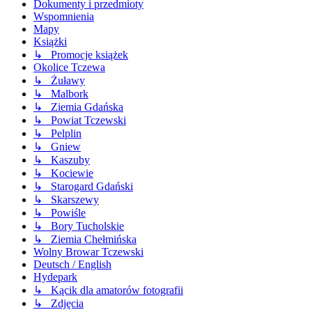
Dokumenty i przedmioty
Wspomnienia
Mapy
Książki
↳ Promocje książek
Okolice Tczewa
↳ Żuławy
↳ Malbork
↳ Ziemia Gdańska
↳ Powiat Tczewski
↳ Pelplin
↳ Gniew
↳ Kaszuby
↳ Kociewie
↳ Starogard Gdański
↳ Skarszewy
↳ Powiśle
↳ Bory Tucholskie
↳ Ziemia Chełmińska
Wolny Browar Tczewski
Deutsch / English
Hydepark
↳ Kącik dla amatorów fotografii
↳ Zdjęcia