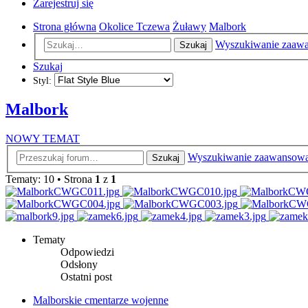
Zarejestruj się
Strona główna
Okolice Tczewa
Żuławy
Malbork
Wyszukiwanie zaaw
Szukaj
Szukaj
Styl:
Malbork
NOWY TEMAT
Wyszukiwanie zaawansow
Szukaj
Tematy: 10 • Strona
1
z
1
Tematy
Odpowiedzi
Odsłony
Ostatni post
Malborskie cmentarze wojenne