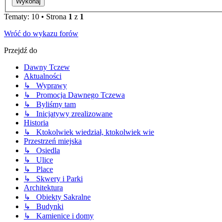
Tematy: 10 • Strona
1
z
1
Wróć do wykazu forów
Przejdź do
Dawny Tczew
Aktualności
↳ Wyprawy
↳ Promocja Dawnego Tczewa
↳ Byliśmy tam
↳ Inicjatywy zrealizowane
Historia
↳ Ktokolwiek wiedział, ktokolwiek wie
Przestrzeń miejska
↳ Osiedla
↳ Ulice
↳ Place
↳ Skwery i Parki
Architektura
↳ Obiekty Sakralne
↳ Budynki
↳ Kamienice i domy