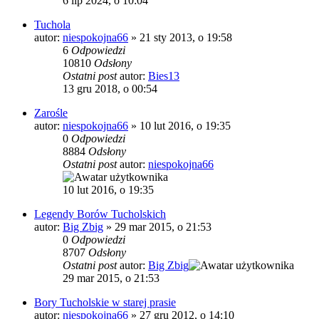
6 lip 2024, o 10:04
Tuchola
autor:
niespokojna66
»
21 sty 2013, o 19:58
6
Odpowiedzi
10810
Odsłony
Ostatni post
autor:
Bies13
13 gru 2018, o 00:54
Zarośle
autor:
niespokojna66
»
10 lut 2016, o 19:35
0
Odpowiedzi
8884
Odsłony
Ostatni post
autor:
niespokojna66
10 lut 2016, o 19:35
Legendy Borów Tucholskich
autor:
Big Zbig
»
29 mar 2015, o 21:53
0
Odpowiedzi
8707
Odsłony
Ostatni post
autor:
Big Zbig
29 mar 2015, o 21:53
Bory Tucholskie w starej prasie
autor:
niespokojna66
»
27 gru 2012, o 14:10