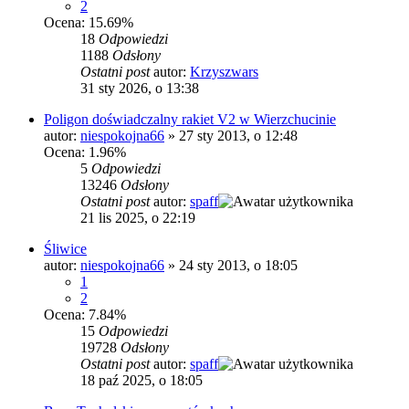
2
Ocena: 15.69%
18
Odpowiedzi
1188
Odsłony
Ostatni post
autor:
Krzyszwars
31 sty 2026, o 13:38
Poligon doświadczalny rakiet V2 w Wierzchucinie
autor:
niespokojna66
»
27 sty 2013, o 12:48
Ocena: 1.96%
5
Odpowiedzi
13246
Odsłony
Ostatni post
autor:
spaff
21 lis 2025, o 22:19
Śliwice
autor:
niespokojna66
»
24 sty 2013, o 18:05
1
2
Ocena: 7.84%
15
Odpowiedzi
19728
Odsłony
Ostatni post
autor:
spaff
18 paź 2025, o 18:05