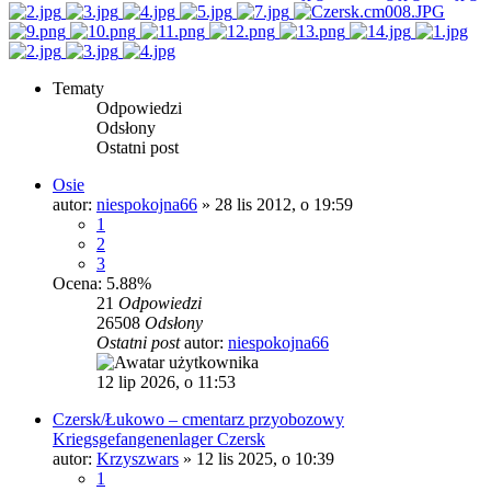
Tematy
Odpowiedzi
Odsłony
Ostatni post
Osie
autor:
niespokojna66
»
28 lis 2012, o 19:59
1
2
3
Ocena: 5.88%
21
Odpowiedzi
26508
Odsłony
Ostatni post
autor:
niespokojna66
12 lip 2026, o 11:53
Czersk/Łukowo – cmentarz przyobozowy
Kriegsgefangenenlager Czersk
autor:
Krzyszwars
»
12 lis 2025, o 10:39
1