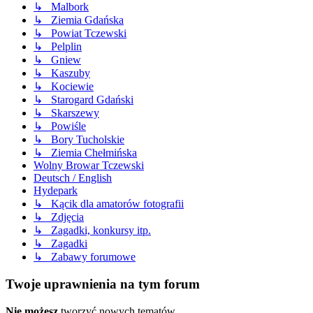
↳ Malbork
↳ Ziemia Gdańska
↳ Powiat Tczewski
↳ Pelplin
↳ Gniew
↳ Kaszuby
↳ Kociewie
↳ Starogard Gdański
↳ Skarszewy
↳ Powiśle
↳ Bory Tucholskie
↳ Ziemia Chełmińska
Wolny Browar Tczewski
Deutsch / English
Hydepark
↳ Kącik dla amatorów fotografii
↳ Zdjęcia
↳ Zagadki, konkursy itp.
↳ Zagadki
↳ Zabawy forumowe
Twoje uprawnienia na tym forum
Nie możesz
tworzyć nowych tematów