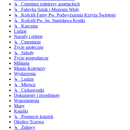
↳ Cmentarz żołnierzy austriackich
↳ Fabryka Sztuk i Muzeum Wisły
↳ Kościół Farny Pw. Podwyższenia Krzyża Świętego
↳ Kościół Pw. św. Stanisława Kostki
↳ Karczma
Ludzie
Narody i religie
↳ Cmentarze
Życie społeczne
↳ Szkoły
Życie gospodarcze
Militaria
Miasto Kolejarzy
Wydarzenia
↳ Ludzie
↳ Miejsca
↳ Ciekawostki
Dokumenty i przedmioty
Wspomnienia
Mapy
Książki
↳ Promocje książek
Okolice Tczewa
↳ Żuławy