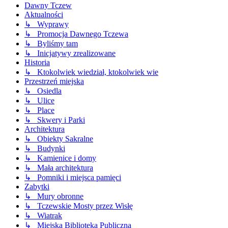
Dawny Tczew
Aktualności
↳ Wyprawy
↳ Promocja Dawnego Tczewa
↳ Byliśmy tam
↳ Inicjatywy zrealizowane
Historia
↳ Ktokolwiek wiedział, ktokolwiek wie
Przestrzeń miejska
↳ Osiedla
↳ Ulice
↳ Place
↳ Skwery i Parki
Architektura
↳ Obiekty Sakralne
↳ Budynki
↳ Kamienice i domy
↳ Mała architektura
↳ Pomniki i miejsca pamięci
Zabytki
↳ Mury obronne
↳ Tczewskie Mosty przez Wisłę
↳ Wiatrak
↳ Miejska Biblioteka Publiczna