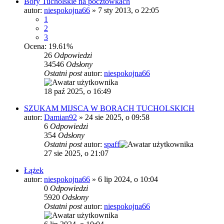
Bory Tucholskie na pocztówkach
autor:
niespokojna66
»
7 sty 2013, o 22:05
1
2
3
Ocena: 19.61%
26
Odpowiedzi
34546
Odsłony
Ostatni post
autor:
niespokojna66
18 paź 2025, o 16:49
SZUKAM MIJSCA W BORACH TUCHOLSKICH
autor:
Damian92
»
24 sie 2025, o 09:58
6
Odpowiedzi
354
Odsłony
Ostatni post
autor:
spaff
27 sie 2025, o 21:07
Łążek
autor:
niespokojna66
»
6 lip 2024, o 10:04
0
Odpowiedzi
5920
Odsłony
Ostatni post
autor:
niespokojna66