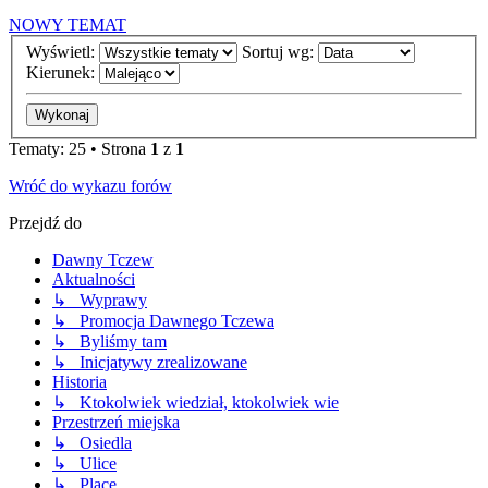
NOWY TEMAT
Wyświetl:
Sortuj wg:
Kierunek:
Tematy: 25 • Strona
1
z
1
Wróć do wykazu forów
Przejdź do
Dawny Tczew
Aktualności
↳ Wyprawy
↳ Promocja Dawnego Tczewa
↳ Byliśmy tam
↳ Inicjatywy zrealizowane
Historia
↳ Ktokolwiek wiedział, ktokolwiek wie
Przestrzeń miejska
↳ Osiedla
↳ Ulice
↳ Place