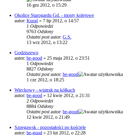
16 gru 2012, o 15:29
Okolice Starogardu Gd. - mosty kolejowe
autor:
Kuraś
»
7 lip 2012, o 14:57
1
Odpowiedzi
9763
Odsłony
Ostatni post
autor:
G.S.
13 wrz 2012, o 13:22
Godziszewo
autor:
be-good
»
25 maja 2012, o 23:51
1
Odpowiedzi
8827
Odsłony
Ostatni post
autor:
be-good
1 cze 2012, o 18:25
Więckowy - wiatrak na kółkach
autor:
be-good
»
12 kwie 2012, o 21:31
2
Odpowiedzi
8884
Odsłony
Ostatni post
autor:
be-good
12 kwie 2012, o 21:49
Szpęgawsk - pozostałości po kościele
autor:
be-good
»
23 lut 2012, o 22:28