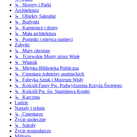
↳ Skwery i Parki
Architektura
↳ Obiekty Sakralne
↳ Budynki
↳ Kamienice i domy
↳ Mała architektura
↳ Pomniki i miejsca pamięci
Zabytki
↳ Mury obronne
↳ Tczewskie Mosty przez Wisłę
↳ Wiatrak
↳ Miejska Biblioteka Publiczna
↳ Cmentarz żołnierzy austriackich
↳ Fabryka Sztuk i Muzeum Wisły
↳ Kościół Farny Pw. Podwyższenia Krzyża Świętego
↳ Kościół Pw. św. Stanisława Kostki
↳ Karczma
Ludzie
Narody i religie
↳ Cmentarze
Życie społeczne
↳ Szkoły
Życie gospodarcze
Militaria