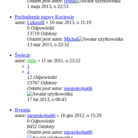
Ostatni post
autor:
cesna
1 maja 2013, o 22:53
Pochodzenie nazwy Kociewie
autor:
LukaszB
»
10 mar 2013, o 11:19
6
Odpowiedzi
13719
Odsłony
Ostatni post
autor:
Michał
13 mar 2013, o 22:32
Świecie
autor:
zielu
»
11 sie 2011, o 23:22
1
2
12
Odpowiedzi
23767
Odsłony
Ostatni post
autor:
niespokojna66
17 lut 2013, o 00:43
Bytonia
autor:
niespokojna66
»
16 gru 2012, o 15:29
0
Odpowiedzi
8452
Odsłony
Ostatni post
autor:
niespokojna66