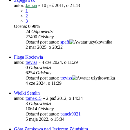
Szpęgawsk
autor:
Jadzia
»
10 paź 2011, o 21:43
1
2
3
Ocena: 0.98%
24
Odpowiedzi
27490
Odsłony
Ostatni post
autor:
spaff
2 mar 2025, o 20:22
Flaga Kociewia
autor:
treviss
»
4 cze 2024, o 11:29
0
Odpowiedzi
6254
Odsłony
Ostatni post
autor:
treviss
4 cze 2024, o 11:29
Wielki Semlin
autor:
tomek15
»
2 paź 2012, o 14:34
3
Odpowiedzi
10614
Odsłony
Ostatni post
autor:
panek9021
5 maja 2022, o 15:34
Góra Zamkowa nad Jeziorem Zduńskim