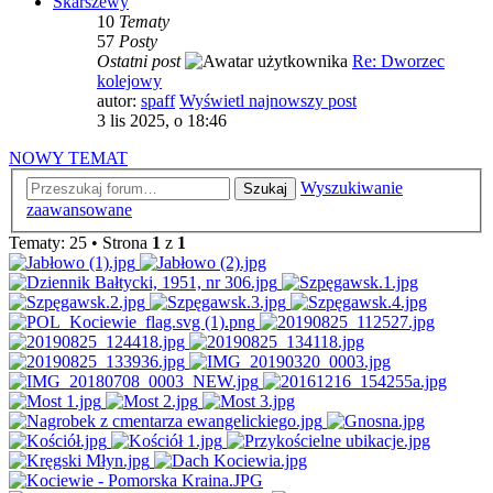
Skarszewy
10
Tematy
57
Posty
Ostatni post
Re: Dworzec
kolejowy
autor:
spaff
Wyświetl najnowszy post
3 lis 2025, o 18:46
NOWY TEMAT
Wyszukiwanie
Szukaj
zaawansowane
Tematy: 25 • Strona
1
z
1