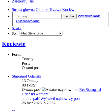
Zarejestruj się
Strona główna
Okolice Tczewa
Kociewie
Wyszukiwanie
Szukaj
zaawansowane
Szukaj
Styl:
Kociewie
Forum
Tematy
Posty
Ostatni post
Starogard Gdański
13
Tematy
88
Posty
Ostatni post
Re: Starogard
Gdański – cment…
autor:
spaff
Wyświetl najnowszy post
26 mar 2026, o 20:52