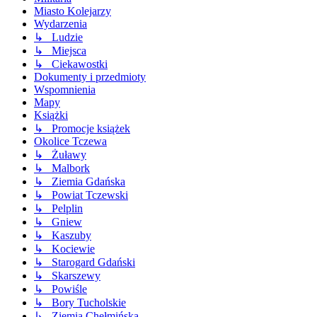
Miasto Kolejarzy
Wydarzenia
↳ Ludzie
↳ Miejsca
↳ Ciekawostki
Dokumenty i przedmioty
Wspomnienia
Mapy
Książki
↳ Promocje książek
Okolice Tczewa
↳ Żuławy
↳ Malbork
↳ Ziemia Gdańska
↳ Powiat Tczewski
↳ Pelplin
↳ Gniew
↳ Kaszuby
↳ Kociewie
↳ Starogard Gdański
↳ Skarszewy
↳ Powiśle
↳ Bory Tucholskie
↳ Ziemia Chełmińska