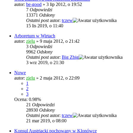
autor:
be-good
»
3 lip 2012, o 19:52
7
Odpowiedzi
13371
Odsłony
Ostatni post
autor:
tczew
15 lis 2019, o 11:40
Arboretum w Wirtach
autor:
zielu
»
9 maja 2012, o 21:42
3
Odpowiedzi
9962
Odsłony
Ostatni post
autor:
Big Zbig
3 wrz 2019, o 21:30
Nowe
autor:
zielu
»
2 maja 2012, o 22:09
1
2
3
Ocena: 0.98%
21
Odpowiedzi
28930
Odsłony
Ostatni post
autor:
tczew
21 mar 2019, o 08:00
Konsul Austriacki pochowany w Klonówce