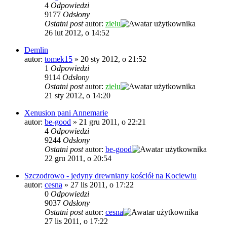
4
Odpowiedzi
9177
Odsłony
Ostatni post
autor:
zielu
26 lut 2012, o 14:52
Demlin
autor:
tomek15
»
20 sty 2012, o 21:52
1
Odpowiedzi
9114
Odsłony
Ostatni post
autor:
zielu
21 sty 2012, o 14:20
Xenusion pani Annemarie
autor:
be-good
»
21 gru 2011, o 22:21
4
Odpowiedzi
9244
Odsłony
Ostatni post
autor:
be-good
22 gru 2011, o 20:54
Szczodrowo - jedyny drewniany kościół na Kociewiu
autor:
cesna
»
27 lis 2011, o 17:22
0
Odpowiedzi
9037
Odsłony
Ostatni post
autor:
cesna
27 lis 2011, o 17:22