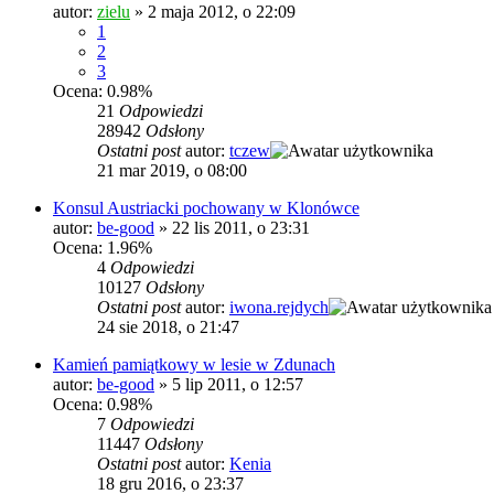
autor:
zielu
»
2 maja 2012, o 22:09
1
2
3
Ocena: 0.98%
21
Odpowiedzi
28942
Odsłony
Ostatni post
autor:
tczew
21 mar 2019, o 08:00
Konsul Austriacki pochowany w Klonówce
autor:
be-good
»
22 lis 2011, o 23:31
Ocena: 1.96%
4
Odpowiedzi
10127
Odsłony
Ostatni post
autor:
iwona.rejdych
24 sie 2018, o 21:47
Kamień pamiątkowy w lesie w Zdunach
autor:
be-good
»
5 lip 2011, o 12:57
Ocena: 0.98%
7
Odpowiedzi
11447
Odsłony
Ostatni post
autor:
Kenia
18 gru 2016, o 23:37