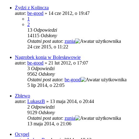
Żydzi z Kolincza
autor:
be-good
»
14 cze 2012, o 19:47
1
2
13
Odpowiedzi
14115
Odsłony
Ostatni post
autor:
zunia
24 cze 2015, o 11:22
Nagrobek konia w Bolesławowie
autor:
be-good
»
21 lut 2012, o 17:07
3
Odpowiedzi
9562
Odsłony
Ostatni post
autor:
be-good
5 lip 2014, o 22:05
Zblewo
autor:
LukaszB
»
13 maja 2014, o 20:44
2
Odpowiedzi
9129
Odsłony
Ostatni post
autor:
zunia
13 maja 2014, o 21:06
Ocypel