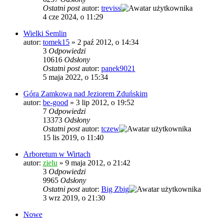
Ostatni post
autor:
treviss
4 cze 2024, o 11:29
Wielki Semlin
autor:
tomek15
»
2 paź 2012, o 14:34
3
Odpowiedzi
10616
Odsłony
Ostatni post
autor:
panek9021
5 maja 2022, o 15:34
Góra Zamkowa nad Jeziorem Zduńskim
autor:
be-good
»
3 lip 2012, o 19:52
7
Odpowiedzi
13373
Odsłony
Ostatni post
autor:
tczew
15 lis 2019, o 11:40
Arboretum w Wirtach
autor:
zielu
»
9 maja 2012, o 21:42
3
Odpowiedzi
9965
Odsłony
Ostatni post
autor:
Big Zbig
3 wrz 2019, o 21:30
Nowe