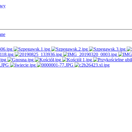
owy
ane