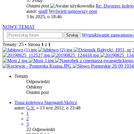
57
Posty
Ostatni post
Re: Dworzec kolej
autor:
spaff
Wyświetl najnowszy post
3 lis 2025, o 18:46
NOWY TEMAT
Wyszukiwanie zaawansow
Szukaj
Tematy: 25 • Strona
1
z
1
Tematy
Odpowiedzi
Odsłony
Ostatni post
Trasa kolejowa Starogard-Skórcz
autor:
G.S.
»
13 wrz 2012, o 23:48
1
2
3
22
Odpowiedzi