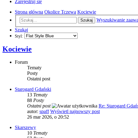
Zarejestruj się
Strona główna
Okolice Tczewa
Kociewie
Wyszukiwanie zaaw
Szukaj
Szukaj
Styl:
Kociewie
Forum
Tematy
Posty
Ostatni post
Starogard Gdański
13
Tematy
88
Posty
Ostatni post
Re: Starogard Gda
autor:
spaff
Wyświetl najnowszy post
26 mar 2026, o 20:52
Skarszewy
10
Tematy