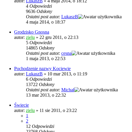
autor:
LukaszB
»
4 maja 2014, o 18:12
4
Odpowiedzi
9636
Odsłony
Ostatni post
autor:
LukaszB
4 maja 2014, o 18:37
Grodzisko Gnosna
autor:
zielu
»
22 gru 2011, o 22:13
5
Odpowiedzi
14865
Odsłony
Ostatni post
autor:
cesna
1 maja 2013, o 22:53
Pochodzenie nazwy Kociewie
autor:
LukaszB
»
10 mar 2013, o 11:19
6
Odpowiedzi
13722
Odsłony
Ostatni post
autor:
Michał
13 mar 2013, o 22:32
Świecie
autor:
zielu
»
11 sie 2011, o 23:22
1
2
12
Odpowiedzi
23768
Odsłony