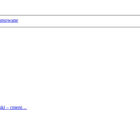
ansowane
ński – cment…