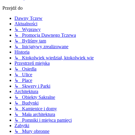
Przejdź do
Dawny Tczew
Aktualności
↳ Wyprawy
↳ Promocja Dawnego Tczewa
↳ Byliśmy tam
↳ Inicjatywy zrealizowane
Historia
↳ Ktokolwiek wiedział, ktokolwiek wie
Przestrzeń miejska
↳ Osiedla
↳ Ulice
↳ Place
↳ Skwery i Parki
Architektura
↳ Obiekty Sakralne
↳ Budynki
↳ Kamienice i domy
↳ Mała architektura
↳ Pomniki i miejsca pamięci
Zabytki
↳ Mury obronne