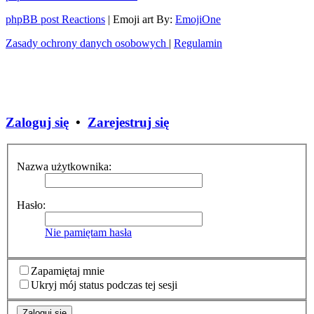
phpBB post Reactions
| Emoji art By:
EmojiOne
Zasady ochrony danych osobowych
|
Regulamin
Zaloguj się
•
Zarejestruj się
Nazwa użytkownika:
Hasło:
Nie pamiętam hasła
Zapamiętaj mnie
Ukryj mój status podczas tej sesji