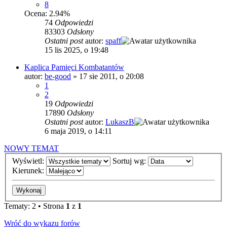
8
Ocena: 2.94%
74
Odpowiedzi
83303
Odsłony
Ostatni post
autor:
spaff
15 lis 2025, o 19:48
Kaplica Pamięci Kombatantów
autor:
be-good
»
17 sie 2011, o 20:08
1
2
19
Odpowiedzi
17890
Odsłony
Ostatni post
autor:
LukaszB
6 maja 2019, o 14:11
NOWY TEMAT
Wyświetl:
Sortuj wg:
Kierunek:
Tematy: 2 • Strona
1
z
1
Wróć do wykazu forów