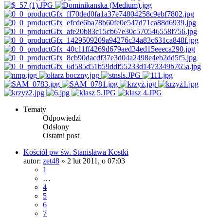
Tematy
Odpowiedzi
Odsłony
Ostatni post
Kościół pw św. Stanisława Kostki
autor:
zet48
»
2 lut 2011, o 07:03
1
…
4
5
6
7