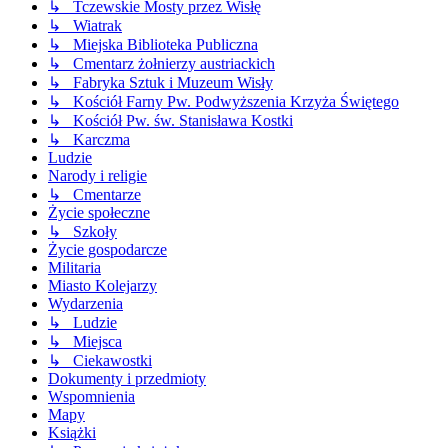
↳ Tczewskie Mosty przez Wisłę
↳ Wiatrak
↳ Miejska Biblioteka Publiczna
↳ Cmentarz żołnierzy austriackich
↳ Fabryka Sztuk i Muzeum Wisły
↳ Kościół Farny Pw. Podwyższenia Krzyża Świętego
↳ Kościół Pw. św. Stanisława Kostki
↳ Karczma
Ludzie
Narody i religie
↳ Cmentarze
Życie społeczne
↳ Szkoły
Życie gospodarcze
Militaria
Miasto Kolejarzy
Wydarzenia
↳ Ludzie
↳ Miejsca
↳ Ciekawostki
Dokumenty i przedmioty
Wspomnienia
Mapy
Książki