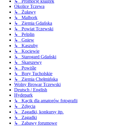
↳ Promocje książek
Okolice Tczewa
↳ Żuławy
↳ Malbork
↳ Ziemia Gdańska
↳ Powiat Tczewski
↳ Pelplin
↳ Gniew
↳ Kaszuby
↳ Kociewie
↳ Starogard Gdański
↳ Skarszewy
↳ Powiśle
↳ Bory Tucholskie
↳ Ziemia Chełmińska
Wolny Browar Tczewski
Deutsch / English
Hydepark
↳ Kącik dla amatorów fotografii
↳ Zdjęcia
↳ Zagadki, konkursy itp.
↳ Zagadki
↳ Zabawy forumowe