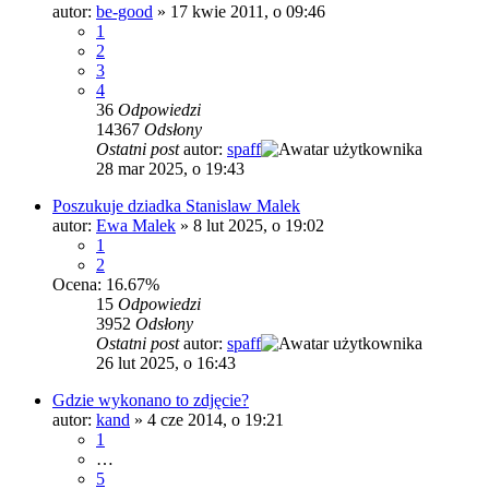
autor:
be-good
»
17 kwie 2011, o 09:46
1
2
3
4
36
Odpowiedzi
14367
Odsłony
Ostatni post
autor:
spaff
28 mar 2025, o 19:43
Poszukuje dziadka Stanislaw Malek
autor:
Ewa Malek
»
8 lut 2025, o 19:02
1
2
Ocena: 16.67%
15
Odpowiedzi
3952
Odsłony
Ostatni post
autor:
spaff
26 lut 2025, o 16:43
Gdzie wykonano to zdjęcie?
autor:
kand
»
4 cze 2014, o 19:21
1
…
5