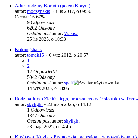
Adres rodziny Korinth (potem Korynt)
autor:
moczynskis
»
3 lis 2017, o 09:56
Ocena: 16.67%
9
Odpowiedzi
6202
Odsłony
Ostatni post
autor:
Wałasz
25 lis 2025, o 10:33
Kolpingshaus
autor:
tomek15
»
6 wrz 2012, o 20:57
1
2
12
Odpowiedzi
5042
Odsłony
Ostatni post
autor:
spaff
14 wrz 2025, o 18:06
Rodzina Jurka Zielińskiego, urodzonego w 1948 roku w Tcze
autor:
skylight
»
23 maja 2025, o 14:12
1
Odpowiedzi
1347
Odsłony
Ostatni post
autor:
skylight
23 maja 2025, o 14:45
Knybawa, Knyba - Etymologia i genealogia w poszukiwaniu k