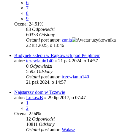
6
7
8
9
Ocena: 24.51%
83
Odpowiedzi
60333
Odsłony
Ostatni post
autor:
zunia
22 lut 2025, o 13:46
Budynek sklepu w Rajkowach pod Pelplinem
autor:
tczewianin140
»
21 paź 2024, o 14:57
0
Odpowiedzi
5592
Odsłony
Ostatni post
autor:
tczewianin140
21 paź 2024, o 14:57
Najstarszy dom w Tczewie
autor:
LukaszB
»
29 lip 2017, o 07:47
1
2
Ocena: 2.94%
12
Odpowiedzi
10811
Odsłony
Ostatni post
autor:
Wałasz