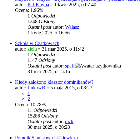
autor:
K.J.Knyba
»
1 kwie 2025, o 07:40
Ocena: 1.96%
1
Odpowiedzi
1248
Odsłony
Ostatni post
autor:
Wałasz
1 kwie 2025, o 16:56
Szkoła w Czatkowach
autor:
zielu
»
31 mar 2025, o 11:42
1
Odpowiedzi
1147
Odsłony
Ostatni post
autor:
spaff
31 mar 2025, o 15:16
Kiedy założono klasztor dominikanów?
autor:
LukaszB
»
5 maja 2015, o 08:27
1
2
Ocena: 10.78%
11
Odpowiedzi
15286
Odsłony
Ostatni post
autor:
mzk
30 mar 2025, o 20:23
Pomnik Stanisława Liśkiewicza