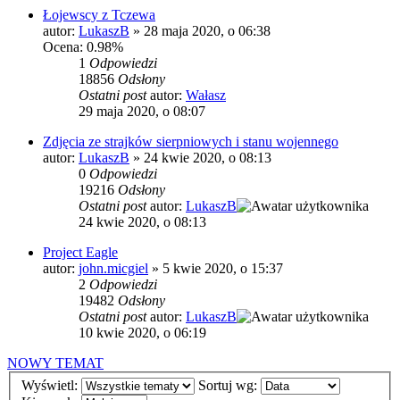
Łojewscy z Tczewa
autor:
LukaszB
»
28 maja 2020, o 06:38
Ocena: 0.98%
1
Odpowiedzi
18856
Odsłony
Ostatni post
autor:
Wałasz
29 maja 2020, o 08:07
Zdjęcia ze strajków sierpniowych i stanu wojennego
autor:
LukaszB
»
24 kwie 2020, o 08:13
0
Odpowiedzi
19216
Odsłony
Ostatni post
autor:
LukaszB
24 kwie 2020, o 08:13
Project Eagle
autor:
john.micgiel
»
5 kwie 2020, o 15:37
2
Odpowiedzi
19482
Odsłony
Ostatni post
autor:
LukaszB
10 kwie 2020, o 06:19
NOWY TEMAT
Wyświetl:
Sortuj wg: