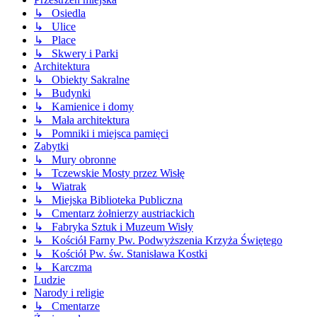
↳ Osiedla
↳ Ulice
↳ Place
↳ Skwery i Parki
Architektura
↳ Obiekty Sakralne
↳ Budynki
↳ Kamienice i domy
↳ Mała architektura
↳ Pomniki i miejsca pamięci
Zabytki
↳ Mury obronne
↳ Tczewskie Mosty przez Wisłę
↳ Wiatrak
↳ Miejska Biblioteka Publiczna
↳ Cmentarz żołnierzy austriackich
↳ Fabryka Sztuk i Muzeum Wisły
↳ Kościół Farny Pw. Podwyższenia Krzyża Świętego
↳ Kościół Pw. św. Stanisława Kostki
↳ Karczma
Ludzie
Narody i religie
↳ Cmentarze