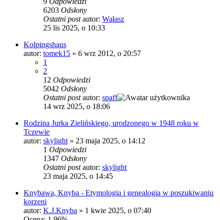
9
Odpowiedzi
6203
Odsłony
Ostatni post
autor:
Wałasz
25 lis 2025, o 10:33
Kolpingshaus
autor:
tomek15
»
6 wrz 2012, o 20:57
1
2
12
Odpowiedzi
5042
Odsłony
Ostatni post
autor:
spaff
14 wrz 2025, o 18:06
Rodzina Jurka Zielińskiego, urodzonego w 1948 roku w
Tczewie
autor:
skylight
»
23 maja 2025, o 14:12
1
Odpowiedzi
1347
Odsłony
Ostatni post
autor:
skylight
23 maja 2025, o 14:45
Knybawa, Knyba - Etymologia i genealogia w poszukiwaniu
korzeni
autor:
K.J.Knyba
»
1 kwie 2025, o 07:40
Ocena: 1.96%