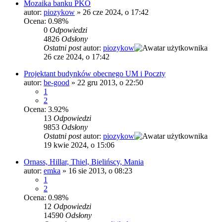
Mozaika banku PKO
autor:
piozykow
»
26 cze 2024, o 17:42
Ocena: 0.98%
0
Odpowiedzi
4826
Odsłony
Ostatni post
autor:
piozykow
26 cze 2024, o 17:42
Projektant budynków obecnego UM i Poczty
autor:
be-good
»
22 gru 2013, o 22:50
1
2
Ocena: 3.92%
13
Odpowiedzi
9853
Odsłony
Ostatni post
autor:
piozykow
19 kwie 2024, o 15:06
Ornass, Hillar, Thiel, Bielińscy, Mania
autor:
emka
»
16 sie 2013, o 08:23
1
2
Ocena: 0.98%
12
Odpowiedzi
14590
Odsłony