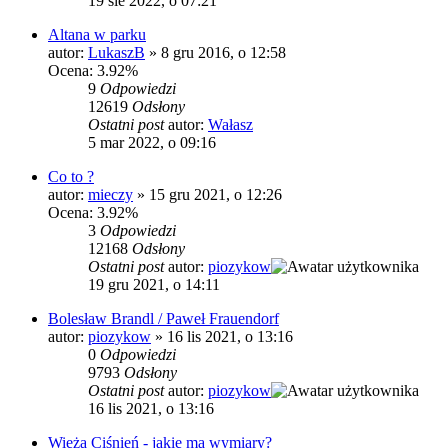
19 sie 2022, o 07:21
Altana w parku
autor:
LukaszB
»
8 gru 2016, o 12:58
Ocena: 3.92%
9
Odpowiedzi
12619
Odsłony
Ostatni post
autor:
Wałasz
5 mar 2022, o 09:16
Co to ?
autor:
mieczy
»
15 gru 2021, o 12:26
Ocena: 3.92%
3
Odpowiedzi
12168
Odsłony
Ostatni post
autor:
piozykow
19 gru 2021, o 14:11
Bolesław Brandl / Paweł Frauendorf
autor:
piozykow
»
16 lis 2021, o 13:16
0
Odpowiedzi
9793
Odsłony
Ostatni post
autor:
piozykow
16 lis 2021, o 13:16
Wieża Ciśnień - jakie ma wymiary?