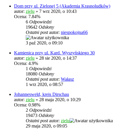
Dom przy ul. Zielonej 5 (Akademia Krasnoludków)
autor:
zielu
»
7 wrz 2020, o 10:43
Ocena: 7.84%
6
Odpowiedzi
19642
Odsłony
Ostatni post
autor:
niespokojna66
3 paź 2020, o 09:10
Kamienica przy ul. Kard. Wyszyńskiego 30
autor:
zielu
»
28 sie 2020, o 14:37
Ocena: 4.9%
1
Odpowiedzi
18080
Odsłony
Ostatni post
autor:
Wałasz
1 wrz 2020, o 08:57
Johannesweld, kreis Dirschau
autor:
zielu
»
28 maja 2020, o 10:29
Ocena: 0.98%
2
Odpowiedzi
19473
Odsłony
Ostatni post
autor:
zielu
29 maja 2020, o 09:05