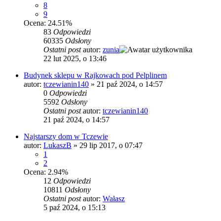
8
9
Ocena: 24.51%
83
Odpowiedzi
60335
Odsłony
Ostatni post
autor:
zunia
22 lut 2025, o 13:46
Budynek sklepu w Rajkowach pod Pelplinem
autor:
tczewianin140
»
21 paź 2024, o 14:57
0
Odpowiedzi
5592
Odsłony
Ostatni post
autor:
tczewianin140
21 paź 2024, o 14:57
Najstarszy dom w Tczewie
autor:
LukaszB
»
29 lip 2017, o 07:47
1
2
Ocena: 2.94%
12
Odpowiedzi
10811
Odsłony
Ostatni post
autor:
Wałasz
5 paź 2024, o 15:13