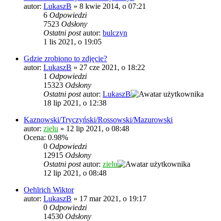
autor:
LukaszB
»
8 kwie 2014, o 07:21
6
Odpowiedzi
7523
Odsłony
Ostatni post
autor:
bulczyn
1 lis 2021, o 19:05
Gdzie zrobiono to zdjęcie?
autor:
LukaszB
»
27 cze 2021, o 18:22
1
Odpowiedzi
15323
Odsłony
Ostatni post
autor:
LukaszB
18 lip 2021, o 12:38
Kaznowski/Tryczyński/Rossowski/Mazurowski
autor:
zielu
»
12 lip 2021, o 08:48
Ocena: 0.98%
0
Odpowiedzi
12915
Odsłony
Ostatni post
autor:
zielu
12 lip 2021, o 08:48
Oehlrich Wiktor
autor:
LukaszB
»
17 mar 2021, o 19:17
0
Odpowiedzi
14530
Odsłony