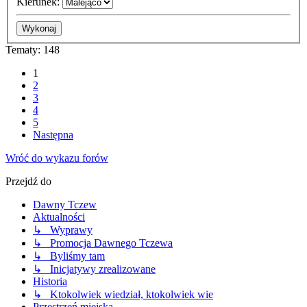
Kierunek:
Tematy: 148
1
2
3
4
5
Następna
Wróć do wykazu forów
Przejdź do
Dawny Tczew
Aktualności
↳ Wyprawy
↳ Promocja Dawnego Tczewa
↳ Byliśmy tam
↳ Inicjatywy zrealizowane
Historia
↳ Ktokolwiek wiedział, ktokolwiek wie
Przestrzeń miejska