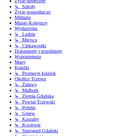
Życie społeczne
↳ Szkoły
Życie gospodarcze
Militaria
Miasto Kolejarzy
Wydarzenia
↳ Ludzie
↳ Miejsca
↳ Ciekawostki
Dokumenty i przedmioty
Wspomnienia
Mapy
Książki
↳ Promocje książek
Okolice Tczewa
↳ Żuławy
↳ Malbork
↳ Ziemia Gdańska
↳ Powiat Tczewski
↳ Pelplin
↳ Gniew
↳ Kaszuby
↳ Kociewie
↳ Starogard Gdański