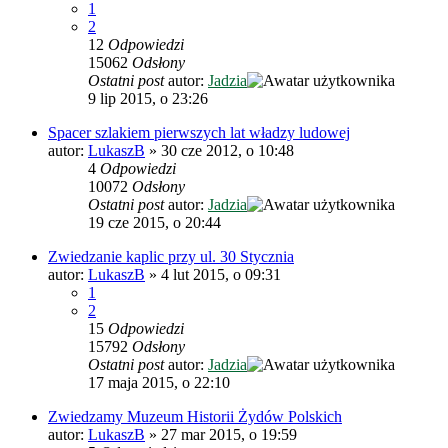
1
2
12
Odpowiedzi
15062
Odsłony
Ostatni post
autor:
Jadzia
9 lip 2015, o 23:26
Spacer szlakiem pierwszych lat władzy ludowej
autor:
LukaszB
»
30 cze 2012, o 10:48
4
Odpowiedzi
10072
Odsłony
Ostatni post
autor:
Jadzia
19 cze 2015, o 20:44
Zwiedzanie kaplic przy ul. 30 Stycznia
autor:
LukaszB
»
4 lut 2015, o 09:31
1
2
15
Odpowiedzi
15792
Odsłony
Ostatni post
autor:
Jadzia
17 maja 2015, o 22:10
Zwiedzamy Muzeum Historii Żydów Polskich
autor:
LukaszB
»
27 mar 2015, o 19:59