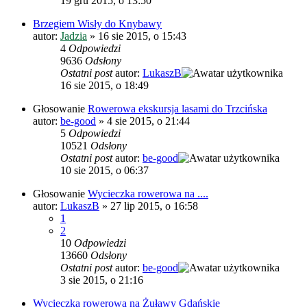
19 gru 2015, o 13:50
Brzegiem Wisły do Knybawy
autor:
Jadzia
»
16 sie 2015, o 15:43
4
Odpowiedzi
9636
Odsłony
Ostatni post
autor:
LukaszB
16 sie 2015, o 18:49
Głosowanie
Rowerowa ekskursja lasami do Trzcińska
autor:
be-good
»
4 sie 2015, o 21:44
5
Odpowiedzi
10521
Odsłony
Ostatni post
autor:
be-good
10 sie 2015, o 06:37
Głosowanie
Wycieczka rowerowa na ....
autor:
LukaszB
»
27 lip 2015, o 16:58
1
2
10
Odpowiedzi
13660
Odsłony
Ostatni post
autor:
be-good
3 sie 2015, o 21:16
Wycieczka rowerowa na Żuławy Gdańskie