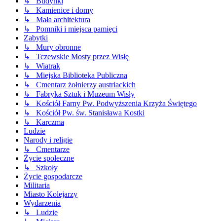
↳ Budynki
↳ Kamienice i domy
↳ Mała architektura
↳ Pomniki i miejsca pamięci
Zabytki
↳ Mury obronne
↳ Tczewskie Mosty przez Wisłę
↳ Wiatrak
↳ Miejska Biblioteka Publiczna
↳ Cmentarz żołnierzy austriackich
↳ Fabryka Sztuk i Muzeum Wisły
↳ Kościół Farny Pw. Podwyższenia Krzyża Świętego
↳ Kościół Pw. św. Stanisława Kostki
↳ Karczma
Ludzie
Narody i religie
↳ Cmentarze
Życie społeczne
↳ Szkoły
Życie gospodarcze
Militaria
Miasto Kolejarzy
Wydarzenia
↳ Ludzie