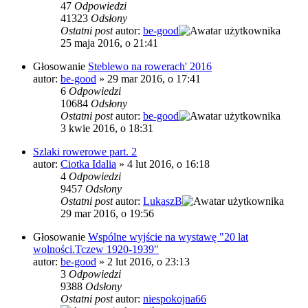
47
Odpowiedzi
41323
Odsłony
Ostatni post
autor:
be-good
25 maja 2016, o 21:41
Głosowanie
Steblewo na rowerach' 2016
autor:
be-good
»
29 mar 2016, o 17:41
6
Odpowiedzi
10684
Odsłony
Ostatni post
autor:
be-good
3 kwie 2016, o 18:31
Szlaki rowerowe part. 2
autor:
Ciotka Idalia
»
4 lut 2016, o 16:18
4
Odpowiedzi
9457
Odsłony
Ostatni post
autor:
LukaszB
29 mar 2016, o 19:56
Głosowanie
Wspólne wyjście na wystawę "20 lat
wolności.Tczew 1920-1939"
autor:
be-good
»
2 lut 2016, o 23:13
3
Odpowiedzi
9388
Odsłony
Ostatni post
autor:
niespokojna66