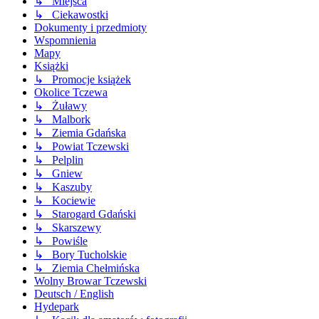
↳ Miejsca
↳ Ciekawostki
Dokumenty i przedmioty
Wspomnienia
Mapy
Książki
↳ Promocje książek
Okolice Tczewa
↳ Żuławy
↳ Malbork
↳ Ziemia Gdańska
↳ Powiat Tczewski
↳ Pelplin
↳ Gniew
↳ Kaszuby
↳ Kociewie
↳ Starogard Gdański
↳ Skarszewy
↳ Powiśle
↳ Bory Tucholskie
↳ Ziemia Chełmińska
Wolny Browar Tczewski
Deutsch / English
Hydepark