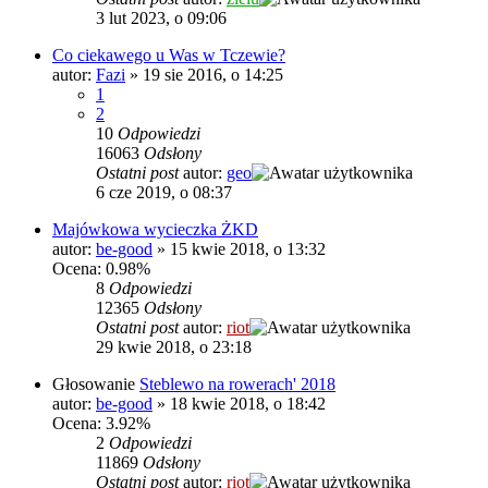
3 lut 2023, o 09:06
Co ciekawego u Was w Tczewie?
autor:
Fazi
»
19 sie 2016, o 14:25
1
2
10
Odpowiedzi
16063
Odsłony
Ostatni post
autor:
geo
6 cze 2019, o 08:37
Majówkowa wycieczka ŻKD
autor:
be-good
»
15 kwie 2018, o 13:32
Ocena: 0.98%
8
Odpowiedzi
12365
Odsłony
Ostatni post
autor:
riot
29 kwie 2018, o 23:18
Głosowanie
Steblewo na rowerach' 2018
autor:
be-good
»
18 kwie 2018, o 18:42
Ocena: 3.92%
2
Odpowiedzi
11869
Odsłony
Ostatni post
autor:
riot