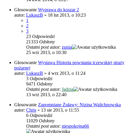
Głosowanie
Wyprawa do koszar 2
autor:
LukaszB
»
18 lut 2013, o 10:23
1
2
3
23
Odpowiedzi
21333
Odsłony
Ostatni post
autor:
zunia
25 wrz 2013, o 10:30
Głosowanie
Wystawa Historia powstania tczewskiej straży
pożarnej
autor:
LukaszB
»
4 wrz 2013, o 11:24
3
Odpowiedzi
9471
Odsłony
Ostatni post
autor:
Jadzia
13 wrz 2013, o 22:40
Głosowanie
Zapomniane Żuławy: Nizina Walichnowska
autor:
Chris
»
13 sie 2013, o 11:55
6
Odpowiedzi
11029
Odsłony
Ostatni post
autor:
niespokojna66