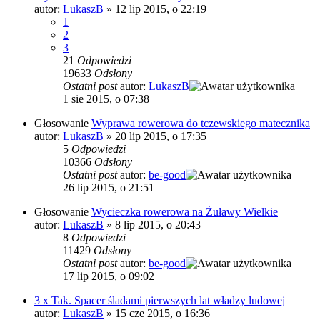
autor:
LukaszB
»
12 lip 2015, o 22:19
1
2
3
21
Odpowiedzi
19633
Odsłony
Ostatni post
autor:
LukaszB
1 sie 2015, o 07:38
Głosowanie
Wyprawa rowerowa do tczewskiego matecznika
autor:
LukaszB
»
20 lip 2015, o 17:35
5
Odpowiedzi
10366
Odsłony
Ostatni post
autor:
be-good
26 lip 2015, o 21:51
Głosowanie
Wycieczka rowerowa na Żuławy Wielkie
autor:
LukaszB
»
8 lip 2015, o 20:43
8
Odpowiedzi
11429
Odsłony
Ostatni post
autor:
be-good
17 lip 2015, o 09:02
3 x Tak. Spacer śladami pierwszych lat władzy ludowej
autor:
LukaszB
»
15 cze 2015, o 16:36