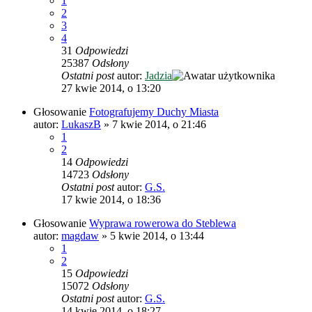
1
2
3
4
31
Odpowiedzi
25387
Odsłony
Ostatni post
autor:
Jadzia
27 kwie 2014, o 13:20
Głosowanie
Fotografujemy Duchy Miasta
autor:
LukaszB
»
7 kwie 2014, o 21:46
1
2
14
Odpowiedzi
14723
Odsłony
Ostatni post
autor:
G.S.
17 kwie 2014, o 18:36
Głosowanie
Wyprawa rowerowa do Steblewa
autor:
magdaw
»
5 kwie 2014, o 13:44
1
2
15
Odpowiedzi
15072
Odsłony
Ostatni post
autor:
G.S.
14 kwie 2014, o 18:27