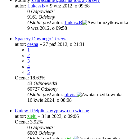
Podbity
Zapraszanie gości na fotowyprawy
autor:
LukaszB
»
9 wrz 2012, o 09:58
0
Odpowiedzi
9161
Odsłony
Ostatni post
autor:
LukaszB
9 wrz 2012, o 09:58
Spacery Dawnego Tczewa
autor:
cesna
»
27 paź 2012, o 21:31
1
2
3
4
5
Ocena: 18.63%
43
Odpowiedzi
60727
Odsłony
Ostatni post
autor:
oliviia
16 kwie 2024, o 08:08
Gniew i Pelplin - wyprawa na wiosnę
autor:
zielu
»
3 lut 2023, o 09:06
Ocena: 3.92%
0
Odpowiedzi
6003
Odsłony
Ostatni post
autor:
zielu