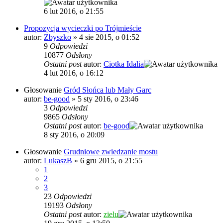
6 lut 2016, o 21:55
Propozycja wycieczki po Trójmieście
autor:
Zbyszko
»
4 sie 2015, o 01:52
9
Odpowiedzi
10877
Odsłony
Ostatni post
autor:
Ciotka Idalia
4 lut 2016, o 16:12
Głosowanie
Gród Słońca lub Mały Garc
autor:
be-good
»
5 sty 2016, o 23:46
3
Odpowiedzi
9865
Odsłony
Ostatni post
autor:
be-good
8 sty 2016, o 20:09
Głosowanie
Grudniowe zwiedzanie mostu
autor:
LukaszB
»
6 gru 2015, o 21:55
1
2
3
23
Odpowiedzi
19193
Odsłony
Ostatni post
autor:
zielu