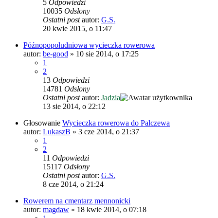
5
Odpowiedzi
10035
Odsłony
Ostatni post
autor:
G.S.
20 kwie 2015, o 11:47
Późnopopołudniowa wycieczka rowerowa
autor:
be-good
»
10 sie 2014, o 17:25
1
2
13
Odpowiedzi
14781
Odsłony
Ostatni post
autor:
Jadzia
13 sie 2014, o 22:12
Głosowanie
Wycieczka rowerowa do Palczewa
autor:
LukaszB
»
3 cze 2014, o 21:37
1
2
11
Odpowiedzi
15117
Odsłony
Ostatni post
autor:
G.S.
8 cze 2014, o 21:24
Rowerem na cmentarz mennonicki
autor:
magdaw
»
18 kwie 2014, o 07:18