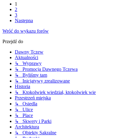
1
2
3
Następna
Wróć do wykazu forów
Przejdź do
Dawny Tczew
Aktualności
↳ Wyprawy
↳ Promocja Dawnego Tczewa
↳ Byliśmy tam
↳ Inicjatywy zrealizowane
Historia
↳ Ktokolwiek wiedział, ktokolwiek wie
Przestrzeń miejska
↳ Osiedla
↳ Ulice
↳ Place
↳ Skwery i Parki
Architektura
↳ Obiekty Sakralne