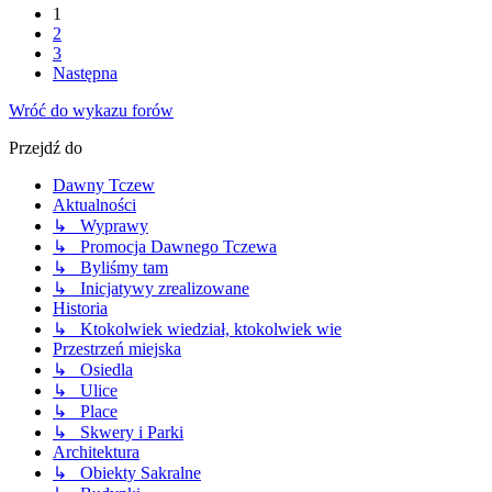
1
2
3
Następna
Wróć do wykazu forów
Przejdź do
Dawny Tczew
Aktualności
↳ Wyprawy
↳ Promocja Dawnego Tczewa
↳ Byliśmy tam
↳ Inicjatywy zrealizowane
Historia
↳ Ktokolwiek wiedział, ktokolwiek wie
Przestrzeń miejska
↳ Osiedla
↳ Ulice
↳ Place
↳ Skwery i Parki
Architektura
↳ Obiekty Sakralne