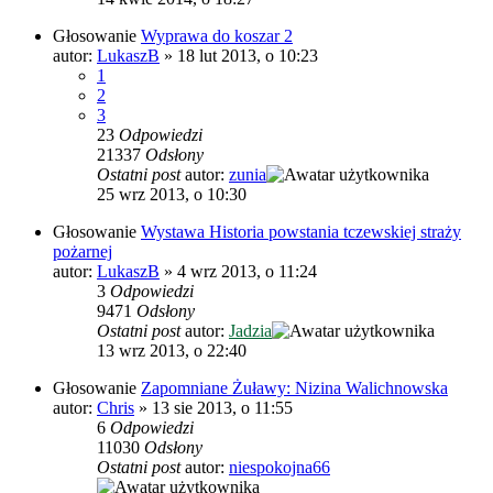
Głosowanie
Wyprawa do koszar 2
autor:
LukaszB
»
18 lut 2013, o 10:23
1
2
3
23
Odpowiedzi
21337
Odsłony
Ostatni post
autor:
zunia
25 wrz 2013, o 10:30
Głosowanie
Wystawa Historia powstania tczewskiej straży
pożarnej
autor:
LukaszB
»
4 wrz 2013, o 11:24
3
Odpowiedzi
9471
Odsłony
Ostatni post
autor:
Jadzia
13 wrz 2013, o 22:40
Głosowanie
Zapomniane Żuławy: Nizina Walichnowska
autor:
Chris
»
13 sie 2013, o 11:55
6
Odpowiedzi
11030
Odsłony
Ostatni post
autor:
niespokojna66