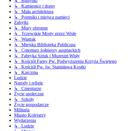
↳ Budynki
↳ Kamienice i domy
↳ Mała architektura
↳ Pomniki i miejsca pamięci
Zabytki
↳ Mury obronne
↳ Tczewskie Mosty przez Wisłę
↳ Wiatrak
↳ Miejska Biblioteka Publiczna
↳ Cmentarz żołnierzy austriackich
↳ Fabryka Sztuk i Muzeum Wisły
↳ Kościół Farny Pw. Podwyższenia Krzyża Świętego
↳ Kościół Pw. św. Stanisława Kostki
↳ Karczma
Ludzie
Narody i religie
↳ Cmentarze
Życie społeczne
↳ Szkoły
Życie gospodarcze
Militaria
Miasto Kolejarzy
Wydarzenia
↳ Ludzie