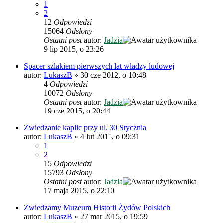
1
2
12
Odpowiedzi
15064
Odsłony
Ostatni post
autor:
Jadzia
9 lip 2015, o 23:26
Spacer szlakiem pierwszych lat władzy ludowej
autor:
LukaszB
»
30 cze 2012, o 10:48
4
Odpowiedzi
10072
Odsłony
Ostatni post
autor:
Jadzia
19 cze 2015, o 20:44
Zwiedzanie kaplic przy ul. 30 Stycznia
autor:
LukaszB
»
4 lut 2015, o 09:31
1
2
15
Odpowiedzi
15793
Odsłony
Ostatni post
autor:
Jadzia
17 maja 2015, o 22:10
Zwiedzamy Muzeum Historii Żydów Polskich
autor:
LukaszB
»
27 mar 2015, o 19:59