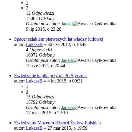
1
2
12
Odpowiedzi
15062
Odsłony
Ostatni post
autor:
Jadzia
9 lip 2015, o 23:26
Spacer szlakiem pierwszych lat władzy ludowej
autor:
LukaszB
»
30 cze 2012, o 10:48
4
Odpowiedzi
10072
Odsłony
Ostatni post
autor:
Jadzia
19 cze 2015, o 20:44
Zwiedzanie kaplic przy ul. 30 Stycznia
autor:
LukaszB
»
4 lut 2015, o 09:31
1
2
15
Odpowiedzi
15792
Odsłony
Ostatni post
autor:
Jadzia
17 maja 2015, o 22:10
Zwiedzamy Muzeum Historii Żydów Polskich
autor:
LukaszB
»
27 mar 2015, o 19:59