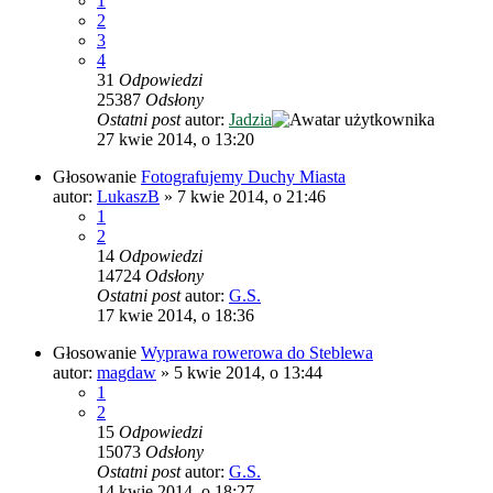
1
2
3
4
31
Odpowiedzi
25387
Odsłony
Ostatni post
autor:
Jadzia
27 kwie 2014, o 13:20
Głosowanie
Fotografujemy Duchy Miasta
autor:
LukaszB
»
7 kwie 2014, o 21:46
1
2
14
Odpowiedzi
14724
Odsłony
Ostatni post
autor:
G.S.
17 kwie 2014, o 18:36
Głosowanie
Wyprawa rowerowa do Steblewa
autor:
magdaw
»
5 kwie 2014, o 13:44
1
2
15
Odpowiedzi
15073
Odsłony
Ostatni post
autor:
G.S.
14 kwie 2014, o 18:27