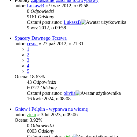
Podbity
Zapraszanie gości na fotowyprawy
autor:
LukaszB
»
9 wrz 2012, o 09:58
0
Odpowiedzi
9161
Odsłony
Ostatni post
autor:
LukaszB
9 wrz 2012, o 09:58
Spacery Dawnego Tczewa
autor:
cesna
»
27 paź 2012, o 21:31
1
2
3
4
5
Ocena: 18.63%
43
Odpowiedzi
60727
Odsłony
Ostatni post
autor:
oliviia
16 kwie 2024, o 08:08
Gniew i Pelplin - wyprawa na wiosnę
autor:
zielu
»
3 lut 2023, o 09:06
Ocena: 3.92%
0
Odpowiedzi
6003
Odsłony
Ostatni post
autor:
zielu