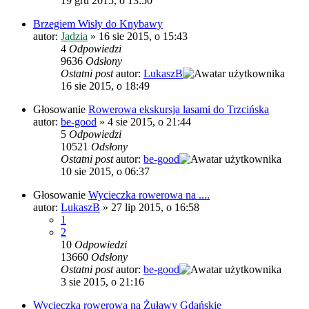
19 gru 2015, o 13:50
Brzegiem Wisły do Knybawy
autor:
Jadzia
»
16 sie 2015, o 15:43
4
Odpowiedzi
9636
Odsłony
Ostatni post
autor:
LukaszB
16 sie 2015, o 18:49
Głosowanie
Rowerowa ekskursja lasami do Trzcińska
autor:
be-good
»
4 sie 2015, o 21:44
5
Odpowiedzi
10521
Odsłony
Ostatni post
autor:
be-good
10 sie 2015, o 06:37
Głosowanie
Wycieczka rowerowa na ....
autor:
LukaszB
»
27 lip 2015, o 16:58
1
2
10
Odpowiedzi
13660
Odsłony
Ostatni post
autor:
be-good
3 sie 2015, o 21:16
Wycieczka rowerowa na Żuławy Gdańskie