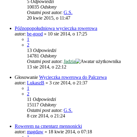
5
Odpowiedzi
10035
Odsłony
Ostatni post
autor:
G.S.
20 kwie 2015, o 11:47
Późnopopołudniowa wycieczka rowerowa
autor:
be-good
»
10 sie 2014, o 17:25
1
2
13
Odpowiedzi
14781
Odsłony
Ostatni post
autor:
Jadzia
13 sie 2014, o 22:12
Głosowanie
Wycieczka rowerowa do Palczewa
autor:
LukaszB
»
3 cze 2014, o 21:37
1
2
11
Odpowiedzi
15117
Odsłony
Ostatni post
autor:
G.S.
8 cze 2014, o 21:24
Rowerem na cmentarz mennonicki
autor:
magdaw
»
18 kwie 2014, o 07:18