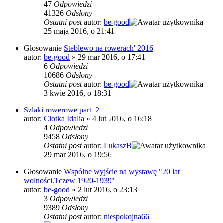
47
Odpowiedzi
41326
Odsłony
Ostatni post
autor:
be-good
25 maja 2016, o 21:41
Głosowanie
Steblewo na rowerach' 2016
autor:
be-good
»
29 mar 2016, o 17:41
6
Odpowiedzi
10686
Odsłony
Ostatni post
autor:
be-good
3 kwie 2016, o 18:31
Szlaki rowerowe part. 2
autor:
Ciotka Idalia
»
4 lut 2016, o 16:18
4
Odpowiedzi
9458
Odsłony
Ostatni post
autor:
LukaszB
29 mar 2016, o 19:56
Głosowanie
Wspólne wyjście na wystawę "20 lat
wolności.Tczew 1920-1939"
autor:
be-good
»
2 lut 2016, o 23:13
3
Odpowiedzi
9389
Odsłony
Ostatni post
autor:
niespokojna66