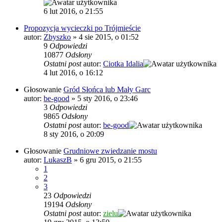
6 lut 2016, o 21:55
Propozycja wycieczki po Trójmieście
autor:
Zbyszko
»
4 sie 2015, o 01:52
9
Odpowiedzi
10877
Odsłony
Ostatni post
autor:
Ciotka Idalia
4 lut 2016, o 16:12
Głosowanie
Gród Słońca lub Mały Garc
autor:
be-good
»
5 sty 2016, o 23:46
3
Odpowiedzi
9865
Odsłony
Ostatni post
autor:
be-good
8 sty 2016, o 20:09
Głosowanie
Grudniowe zwiedzanie mostu
autor:
LukaszB
»
6 gru 2015, o 21:55
1
2
3
23
Odpowiedzi
19194
Odsłony
Ostatni post
autor:
zielu