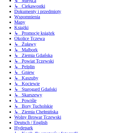
↳ Miejsca
↳ Ciekawostki
Dokumenty i przedmioty
Wspomnienia
Mapy
Książki
↳ Promocje książek
Okolice Tczewa
↳ Żuławy
↳ Malbork
↳ Ziemia Gdańska
↳ Powiat Tczewski
↳ Pelplin
↳ Gniew
↳ Kaszuby
↳ Kociewie
↳ Starogard Gdański
↳ Skarszewy
↳ Powiśle
↳ Bory Tucholskie
↳ Ziemia Chełmińska
Wolny Browar Tczewski
Deutsch / English
Hydepark