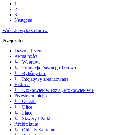
1
2
3
Następna
Wróć do wykazu forów
Przejdź do
Dawny Tczew
Aktualności
↳ Wyprawy
↳ Promocja Dawnego Tczewa
↳ Byliśmy tam
↳ Inicjatywy zrealizowane
Historia
↳ Ktokolwiek wiedział, ktokolwiek wie
Przestrzeń miejska
↳ Osiedla
↳ Ulice
↳ Place
↳ Skwery i Parki
Architektura
↳ Obiekty Sakralne