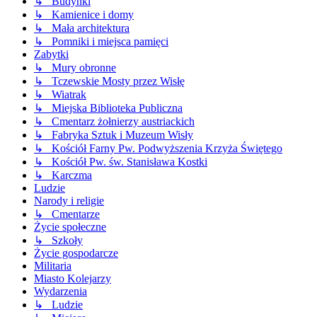
↳ Budynki
↳ Kamienice i domy
↳ Mała architektura
↳ Pomniki i miejsca pamięci
Zabytki
↳ Mury obronne
↳ Tczewskie Mosty przez Wisłę
↳ Wiatrak
↳ Miejska Biblioteka Publiczna
↳ Cmentarz żołnierzy austriackich
↳ Fabryka Sztuk i Muzeum Wisły
↳ Kościół Farny Pw. Podwyższenia Krzyża Świętego
↳ Kościół Pw. św. Stanisława Kostki
↳ Karczma
Ludzie
Narody i religie
↳ Cmentarze
Życie społeczne
↳ Szkoły
Życie gospodarcze
Militaria
Miasto Kolejarzy
Wydarzenia
↳ Ludzie