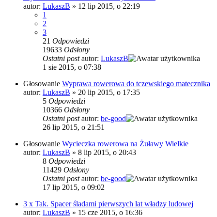
autor:
LukaszB
»
12 lip 2015, o 22:19
1
2
3
21
Odpowiedzi
19633
Odsłony
Ostatni post
autor:
LukaszB
1 sie 2015, o 07:38
Głosowanie
Wyprawa rowerowa do tczewskiego matecznika
autor:
LukaszB
»
20 lip 2015, o 17:35
5
Odpowiedzi
10366
Odsłony
Ostatni post
autor:
be-good
26 lip 2015, o 21:51
Głosowanie
Wycieczka rowerowa na Żuławy Wielkie
autor:
LukaszB
»
8 lip 2015, o 20:43
8
Odpowiedzi
11429
Odsłony
Ostatni post
autor:
be-good
17 lip 2015, o 09:02
3 x Tak. Spacer śladami pierwszych lat władzy ludowej
autor:
LukaszB
»
15 cze 2015, o 16:36