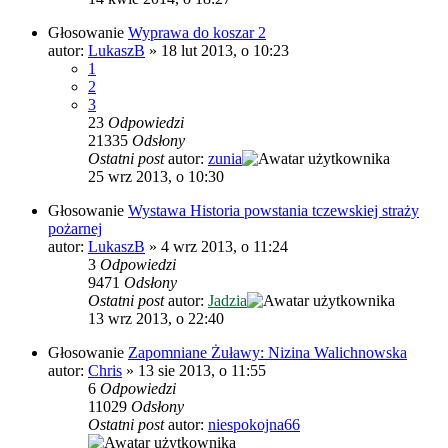
Głosowanie
Wyprawa do koszar 2
autor:
LukaszB
»
18 lut 2013, o 10:23
1
2
3
23
Odpowiedzi
21335
Odsłony
Ostatni post
autor:
zunia
25 wrz 2013, o 10:30
Głosowanie
Wystawa Historia powstania tczewskiej straży
pożarnej
autor:
LukaszB
»
4 wrz 2013, o 11:24
3
Odpowiedzi
9471
Odsłony
Ostatni post
autor:
Jadzia
13 wrz 2013, o 22:40
Głosowanie
Zapomniane Żuławy: Nizina Walichnowska
autor:
Chris
»
13 sie 2013, o 11:55
6
Odpowiedzi
11029
Odsłony
Ostatni post
autor:
niespokojna66