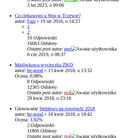
3 lut 2023, o 09:06
Co ciekawego u Was w Tczewie?
autor:
Fazi
»
19 sie 2016, o 14:25
1
2
10
Odpowiedzi
16063
Odsłony
Ostatni post
autor:
geo
6 cze 2019, o 08:37
Majówkowa wycieczka ŻKD
autor:
be-good
»
15 kwie 2018, o 13:32
Ocena: 0.98%
8
Odpowiedzi
12365
Odsłony
Ostatni post
autor:
riot
29 kwie 2018, o 23:18
Głosowanie
Steblewo na rowerach' 2018
autor:
be-good
»
18 kwie 2018, o 18:42
Ocena: 3.92%
2
Odpowiedzi
11869
Odsłony
Ostatni post
autor:
riot