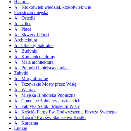
Historia
↳ Ktokolwiek wiedział, ktokolwiek wie
Przestrzeń miejska
↳ Osiedla
↳ Ulice
↳ Place
↳ Skwery i Parki
Architektura
↳ Obiekty Sakralne
↳ Budynki
↳ Kamienice i domy
↳ Mała architektura
↳ Pomniki i miejsca pamięci
Zabytki
↳ Mury obronne
↳ Tczewskie Mosty przez Wisłę
↳ Wiatrak
↳ Miejska Biblioteka Publiczna
↳ Cmentarz żołnierzy austriackich
↳ Fabryka Sztuk i Muzeum Wisły
↳ Kościół Farny Pw. Podwyższenia Krzyża Świętego
↳ Kościół Pw. św. Stanisława Kostki
↳ Karczma
Ludzie