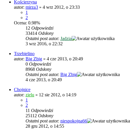
Kościerzyna
autor:
mirza3
»
4 wrz 2012, o 23:33
1
2
Ocena: 0.98%
12
Odpowiedzi
33414
Odsłony
Ostatni post
autor:
Jadzia
3 wrz 2016, o 22:32
Trzebielino
autor:
Big Zbig
»
4 cze 2013, o 20:49
0
Odpowiedzi
8968
Odsłony
Ostatni post
autor:
Big Zbig
4 cze 2013, o 20:49
Chojnice
autor:
zielu
»
12 sie 2012, o 14:19
1
2
11
Odpowiedzi
25112
Odsłony
Ostatni post
autor:
niespokojna66
28 gru 2012, o 14:55