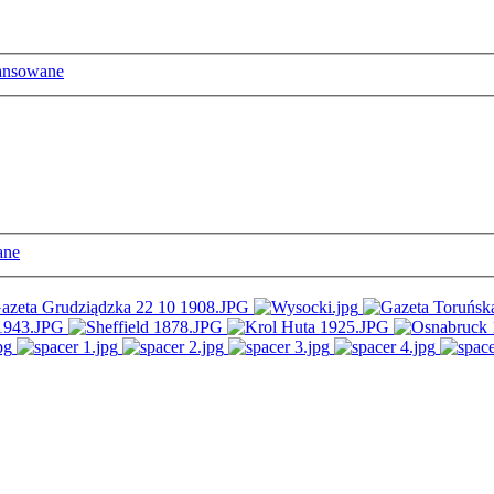
ansowane
ane