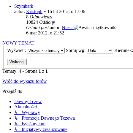
Szymbark
autor:
Kristoph
»
16 lut 2012, o 17:06
8
Odpowiedzi
10824
Odsłony
Ostatni post
autor:
Niesia
6 mar 2012, o 21:52
NOWY TEMAT
Wyświetl:
Sortuj wg:
Kierunek
Tematy: 4 • Strona
1
z
1
Wróć do wykazu forów
Przejdź do
Dawny Tczew
Aktualności
↳ Wyprawy
↳ Promocja Dawnego Tczewa
↳ Byliśmy tam
↳ Inicjatywy zrealizowane