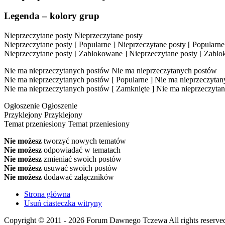
Legenda – kolory grup
Nieprzeczytane posty
Nieprzeczytane posty
Nieprzeczytane posty [ Popularne ]
Nieprzeczytane posty [ Popularne
Nieprzeczytane posty [ Zablokowane ]
Nieprzeczytane posty [ Zabl
Nie ma nieprzeczytanych postów
Nie ma nieprzeczytanych postów
Nie ma nieprzeczytanych postów [ Popularne ]
Nie ma nieprzeczytany
Nie ma nieprzeczytanych postów [ Zamknięte ]
Nie ma nieprzeczytan
Ogłoszenie
Ogłoszenie
Przyklejony
Przyklejony
Temat przeniesiony
Temat przeniesiony
Nie możesz
tworzyć nowych tematów
Nie możesz
odpowiadać w tematach
Nie możesz
zmieniać swoich postów
Nie możesz
usuwać swoich postów
Nie możesz
dodawać załączników
Strona główna
Usuń ciasteczka witryny
Copyright © 2011 - 2026 Forum Dawnego Tczewa All rights reserved 