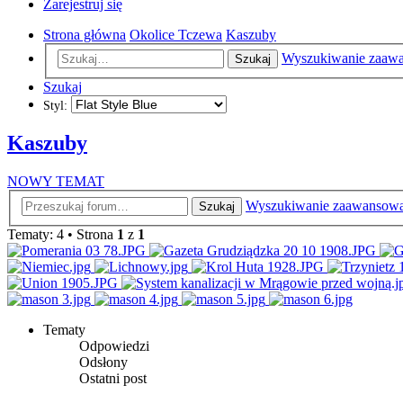
Zarejestruj się
Strona główna
Okolice Tczewa
Kaszuby
Wyszukiwanie zaaw
Szukaj
Szukaj
Styl:
Kaszuby
NOWY TEMAT
Wyszukiwanie zaawansow
Szukaj
Tematy: 4 • Strona
1
z
1
Tematy
Odpowiedzi
Odsłony
Ostatni post