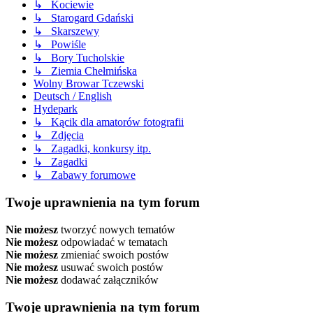
↳ Kociewie
↳ Starogard Gdański
↳ Skarszewy
↳ Powiśle
↳ Bory Tucholskie
↳ Ziemia Chełmińska
Wolny Browar Tczewski
Deutsch / English
Hydepark
↳ Kącik dla amatorów fotografii
↳ Zdjęcia
↳ Zagadki, konkursy itp.
↳ Zagadki
↳ Zabawy forumowe
Twoje uprawnienia na tym forum
Nie możesz
tworzyć nowych tematów
Nie możesz
odpowiadać w tematach
Nie możesz
zmieniać swoich postów
Nie możesz
usuwać swoich postów
Nie możesz
dodawać załączników
Twoje uprawnienia na tym forum