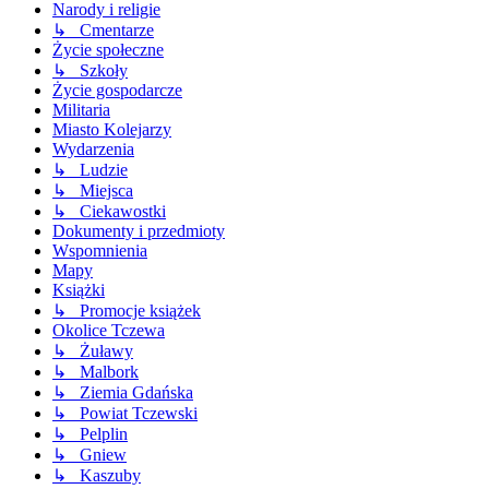
Narody i religie
↳ Cmentarze
Życie społeczne
↳ Szkoły
Życie gospodarcze
Militaria
Miasto Kolejarzy
Wydarzenia
↳ Ludzie
↳ Miejsca
↳ Ciekawostki
Dokumenty i przedmioty
Wspomnienia
Mapy
Książki
↳ Promocje książek
Okolice Tczewa
↳ Żuławy
↳ Malbork
↳ Ziemia Gdańska
↳ Powiat Tczewski
↳ Pelplin
↳ Gniew
↳ Kaszuby