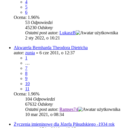
4
5
6
Ocena: 1.96%
53
Odpowiedzi
45230
Odsłony
Ostatni post
autor:
LukaszB
2 sty 2022, o 16:21
Akwarela Bernharda Theodora Dietricha
autor:
zunia
»
6 cze 2011, o 12:37
1
…
7
8
9
10
11
Ocena: 1.96%
104
Odpowiedzi
67632
Odsłony
Ostatni post
autor:
Ramses74
10 mar 2021, o 08:34
Życzenia imieninowe dla Józefa Piłsudskiego -1934 rok