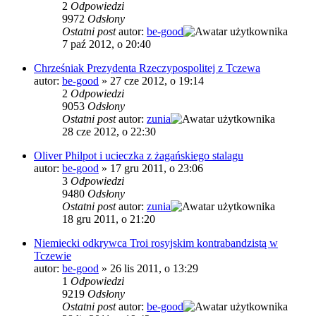
2
Odpowiedzi
9972
Odsłony
Ostatni post
autor:
be-good
7 paź 2012, o 20:40
Chrześniak Prezydenta Rzeczypospolitej z Tczewa
autor:
be-good
»
27 cze 2012, o 19:14
2
Odpowiedzi
9053
Odsłony
Ostatni post
autor:
zunia
28 cze 2012, o 22:30
Oliver Philpot i ucieczka z żagańskiego stalagu
autor:
be-good
»
17 gru 2011, o 23:06
3
Odpowiedzi
9480
Odsłony
Ostatni post
autor:
zunia
18 gru 2011, o 21:20
Niemiecki odkrywca Troi rosyjskim kontrabandzistą w
Tczewie
autor:
be-good
»
26 lis 2011, o 13:29
1
Odpowiedzi
9219
Odsłony
Ostatni post
autor:
be-good