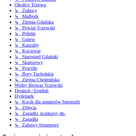
Okolice Tczewa
↳ Żuławy
↳ Malbork
↳ Ziemia Gdańska
↳ Powiat Tczewski
↳ Pelplin
↳ Gniew
↳ Kaszuby
↳ Kociewie
↳ Starogard Gdański
↳ Skarszewy
↳ Powiśle
↳ Bory Tucholskie
↳ Ziemia Chełmińska
Wolny Browar Tczewski
Deutsch / English
Hydepark
↳ Kącik dla amatorów fotografii
↳ Zdjęcia
↳ Zagadki, konkursy itp.
↳ Zagadki
↳ Zabawy forumowe