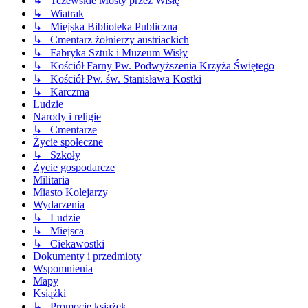
↳ Tczewskie Mosty przez Wisłę
↳ Wiatrak
↳ Miejska Biblioteka Publiczna
↳ Cmentarz żołnierzy austriackich
↳ Fabryka Sztuk i Muzeum Wisły
↳ Kościół Farny Pw. Podwyższenia Krzyża Świętego
↳ Kościół Pw. św. Stanisława Kostki
↳ Karczma
Ludzie
Narody i religie
↳ Cmentarze
Życie społeczne
↳ Szkoły
Życie gospodarcze
Militaria
Miasto Kolejarzy
Wydarzenia
↳ Ludzie
↳ Miejsca
↳ Ciekawostki
Dokumenty i przedmioty
Wspomnienia
Mapy
Książki
↳ Promocje książek