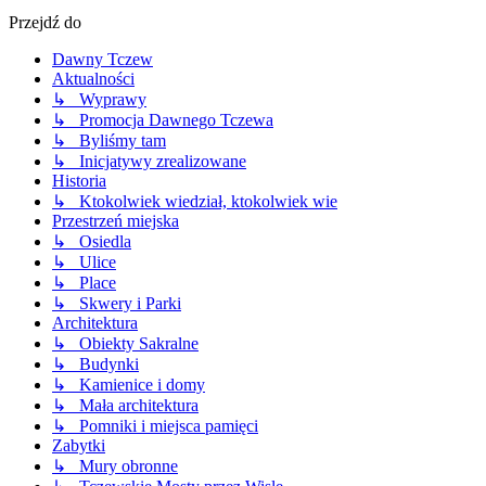
Przejdź do
Dawny Tczew
Aktualności
↳ Wyprawy
↳ Promocja Dawnego Tczewa
↳ Byliśmy tam
↳ Inicjatywy zrealizowane
Historia
↳ Ktokolwiek wiedział, ktokolwiek wie
Przestrzeń miejska
↳ Osiedla
↳ Ulice
↳ Place
↳ Skwery i Parki
Architektura
↳ Obiekty Sakralne
↳ Budynki
↳ Kamienice i domy
↳ Mała architektura
↳ Pomniki i miejsca pamięci
Zabytki
↳ Mury obronne