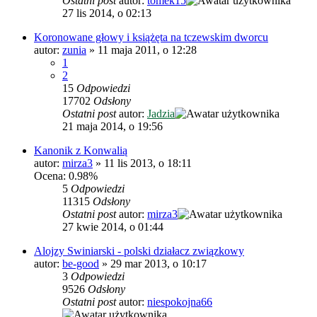
Ostatni post
autor:
tomek15
27 lis 2014, o 02:13
Koronowane głowy i książęta na tczewskim dworcu
autor:
zunia
»
11 maja 2011, o 12:28
1
2
15
Odpowiedzi
17702
Odsłony
Ostatni post
autor:
Jadzia
21 maja 2014, o 19:56
Kanonik z Konwalią
autor:
mirza3
»
11 lis 2013, o 18:11
Ocena: 0.98%
5
Odpowiedzi
11315
Odsłony
Ostatni post
autor:
mirza3
27 kwie 2014, o 01:44
Alojzy Swiniarski - polski działacz związkowy
autor:
be-good
»
29 mar 2013, o 10:17
3
Odpowiedzi
9526
Odsłony
Ostatni post
autor:
niespokojna66