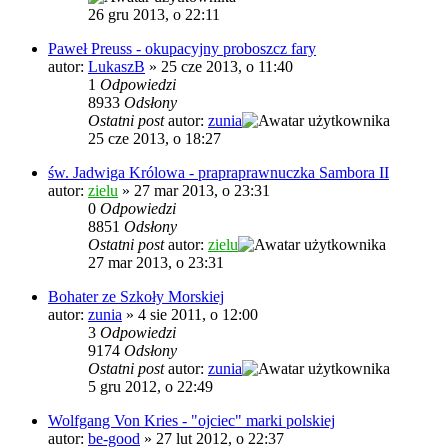
26 gru 2013, o 22:11
Paweł Preuss - okupacyjny proboszcz fary
autor:
LukaszB
»
25 cze 2013, o 11:40
1
Odpowiedzi
8933
Odsłony
Ostatni post
autor:
zunia
25 cze 2013, o 18:27
św. Jadwiga Królowa - prapraprawnuczka Sambora II
autor:
zielu
»
27 mar 2013, o 23:31
0
Odpowiedzi
8851
Odsłony
Ostatni post
autor:
zielu
27 mar 2013, o 23:31
Bohater ze Szkoły Morskiej
autor:
zunia
»
4 sie 2011, o 12:00
3
Odpowiedzi
9174
Odsłony
Ostatni post
autor:
zunia
5 gru 2012, o 22:49
Wolfgang Von Kries - "ojciec" marki polskiej
autor:
be-good
»
27 lut 2012, o 22:37