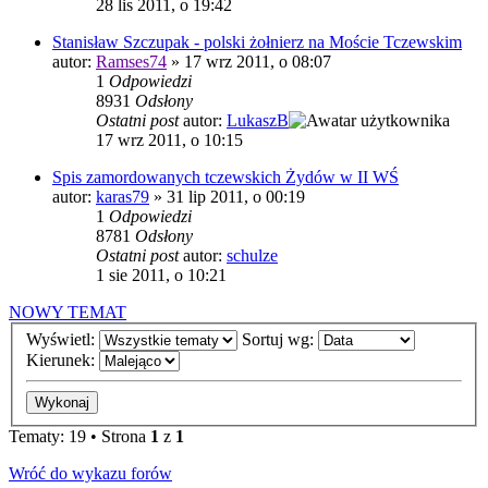
28 lis 2011, o 19:42
Stanisław Szczupak - polski żołnierz na Moście Tczewskim
autor:
Ramses74
»
17 wrz 2011, o 08:07
1
Odpowiedzi
8931
Odsłony
Ostatni post
autor:
LukaszB
17 wrz 2011, o 10:15
Spis zamordowanych tczewskich Żydów w II WŚ
autor:
karas79
»
31 lip 2011, o 00:19
1
Odpowiedzi
8781
Odsłony
Ostatni post
autor:
schulze
1 sie 2011, o 10:21
NOWY TEMAT
Wyświetl:
Sortuj wg:
Kierunek:
Tematy: 19 • Strona
1
z
1
Wróć do wykazu forów