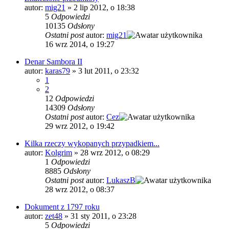
autor:
mig21
»
2 lip 2012, o 18:38
5
Odpowiedzi
10135
Odsłony
Ostatni post
autor:
mig21
16 wrz 2014, o 19:27
Denar Sambora II
autor:
karas79
»
3 lut 2011, o 23:32
1
2
12
Odpowiedzi
14309
Odsłony
Ostatni post
autor:
Cez
29 wrz 2012, o 19:42
Kilka rzeczy wykopanych przypadkiem...
autor:
Kolgrim
»
28 wrz 2012, o 08:29
1
Odpowiedzi
8885
Odsłony
Ostatni post
autor:
LukaszB
28 wrz 2012, o 08:37
Dokument z 1797 roku
autor:
zet48
»
31 sty 2011, o 23:28
5
Odpowiedzi