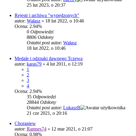
25 lut 2023, o 20:37
Rejestr i archiwa "wypędzonych"
autor:
Wałasz
»
18 lut 2022, o 10:46
Ocena: 2.94%
0
Odpowiedzi
8806
Odsłony
Ostatni post
autor:
Wałasz
18 lut 2022, o 10:46
Medale i odznaki dawnego Tczewa
autor:
karas79
»
4 lut 2011, o 12:19
1
2
3
4
Ocena: 2.94%
35
Odpowiedzi
28844
Odsłony
Ostatni post
autor:
LukaszB
21 cze 2021, o 20:16
Chorągiew
autor:
Ramses74
»
12 mar 2021, o 21:07
Ocena: 0.98%