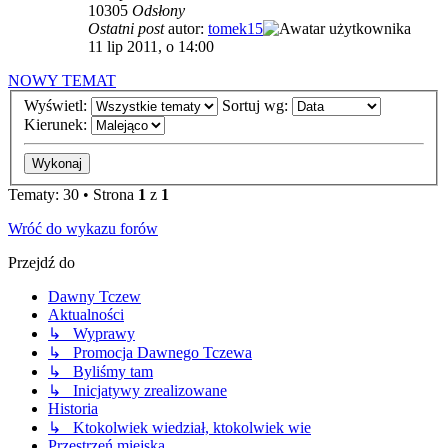
10305
Odsłony
Ostatni post
autor:
tomek15
11 lip 2011, o 14:00
NOWY TEMAT
Wyświetl:
Sortuj wg:
Kierunek:
Tematy: 30 • Strona
1
z
1
Wróć do wykazu forów
Przejdź do
Dawny Tczew
Aktualności
↳ Wyprawy
↳ Promocja Dawnego Tczewa
↳ Byliśmy tam
↳ Inicjatywy zrealizowane
Historia
↳ Ktokolwiek wiedział, ktokolwiek wie
Przestrzeń miejska