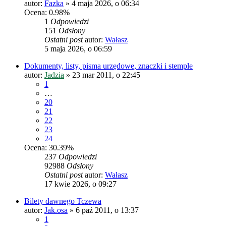
autor:
Fazka
»
4 maja 2026, o 06:34
Ocena: 0.98%
1
Odpowiedzi
151
Odsłony
Ostatni post
autor:
Wałasz
5 maja 2026, o 06:59
Dokumenty, listy, pisma urzędowe, znaczki i stemple
autor:
Jadzia
»
23 mar 2011, o 22:45
1
…
20
21
22
23
24
Ocena: 30.39%
237
Odpowiedzi
92988
Odsłony
Ostatni post
autor:
Wałasz
17 kwie 2026, o 09:27
Bilety dawnego Tczewa
autor:
Jak.osa
»
6 paź 2011, o 13:37
1