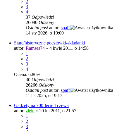
2
3
4
37
Odpowiedzi
26090
Odsłony
Ostatni post
autor:
spaff
14 sty 2026, o 19:00
Stare/historyczne pocztówki-składanki
autor:
Ramses74
»
4 kwie 2011, o 14:58
1
2
3
4
Ocena: 6.86%
30
Odpowiedzi
26266
Odsłony
Ostatni post
autor:
spaff
11 lis 2025, o 19:17
Gadżety na 700-lecie Tczewa
autor:
zielu
»
20 lut 2011, o 21:57
1
2
3