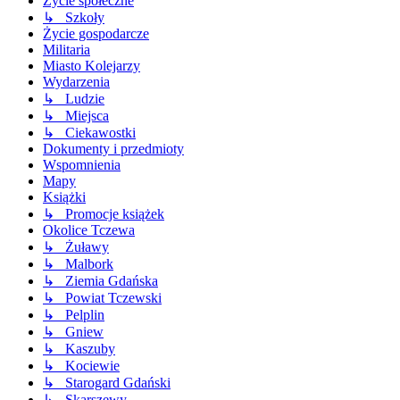
Życie społeczne
↳ Szkoły
Życie gospodarcze
Militaria
Miasto Kolejarzy
Wydarzenia
↳ Ludzie
↳ Miejsca
↳ Ciekawostki
Dokumenty i przedmioty
Wspomnienia
Mapy
Książki
↳ Promocje książek
Okolice Tczewa
↳ Żuławy
↳ Malbork
↳ Ziemia Gdańska
↳ Powiat Tczewski
↳ Pelplin
↳ Gniew
↳ Kaszuby
↳ Kociewie
↳ Starogard Gdański
↳ Skarszewy