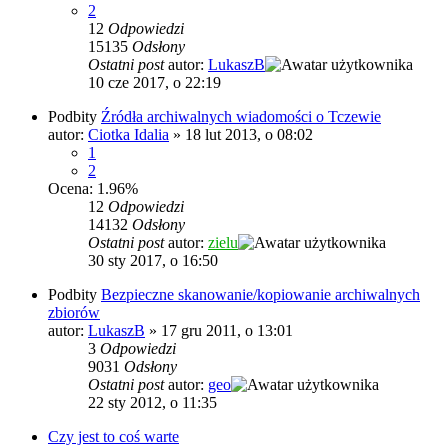
2
12
Odpowiedzi
15135
Odsłony
Ostatni post
autor:
LukaszB
10 cze 2017, o 22:19
Podbity
Źródła archiwalnych wiadomości o Tczewie
autor:
Ciotka Idalia
»
18 lut 2013, o 08:02
1
2
Ocena: 1.96%
12
Odpowiedzi
14132
Odsłony
Ostatni post
autor:
zielu
30 sty 2017, o 16:50
Podbity
Bezpieczne skanowanie/kopiowanie archiwalnych
zbiorów
autor:
LukaszB
»
17 gru 2011, o 13:01
3
Odpowiedzi
9031
Odsłony
Ostatni post
autor:
geo
22 sty 2012, o 11:35
Czy jest to coś warte