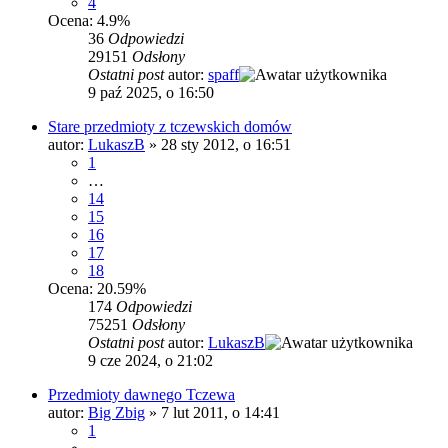
4
Ocena: 4.9%
36
Odpowiedzi
29151
Odsłony
Ostatni post
autor:
spaff
9 paź 2025, o 16:50
Stare przedmioty z tczewskich domów
autor:
LukaszB
»
28 sty 2012, o 16:51
1
…
14
15
16
17
18
Ocena: 20.59%
174
Odpowiedzi
75251
Odsłony
Ostatni post
autor:
LukaszB
9 cze 2024, o 21:02
Przedmioty dawnego Tczewa
autor:
Big Zbig
»
7 lut 2011, o 14:41
1