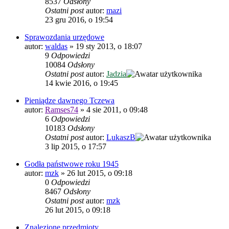
8537
Odsłony
Ostatni post
autor:
mazi
23 gru 2016, o 19:54
Sprawozdania urzędowe
autor:
waldas
»
19 sty 2013, o 18:07
9
Odpowiedzi
10084
Odsłony
Ostatni post
autor:
Jadzia
14 kwie 2016, o 19:45
Pieniądze dawnego Tczewa
autor:
Ramses74
»
4 sie 2011, o 09:48
6
Odpowiedzi
10183
Odsłony
Ostatni post
autor:
LukaszB
3 lip 2015, o 17:57
Godła państwowe roku 1945
autor:
mzk
»
26 lut 2015, o 09:18
0
Odpowiedzi
8467
Odsłony
Ostatni post
autor:
mzk
26 lut 2015, o 09:18
Znalezione przedmioty