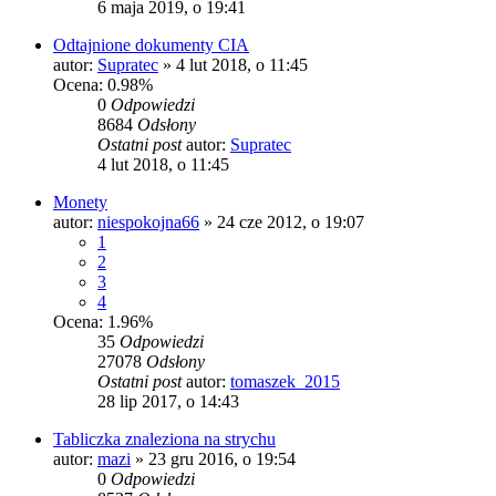
6 maja 2019, o 19:41
Odtajnione dokumenty CIA
autor:
Supratec
»
4 lut 2018, o 11:45
Ocena: 0.98%
0
Odpowiedzi
8684
Odsłony
Ostatni post
autor:
Supratec
4 lut 2018, o 11:45
Monety
autor:
niespokojna66
»
24 cze 2012, o 19:07
1
2
3
4
Ocena: 1.96%
35
Odpowiedzi
27078
Odsłony
Ostatni post
autor:
tomaszek_2015
28 lip 2017, o 14:43
Tabliczka znaleziona na strychu
autor:
mazi
»
23 gru 2016, o 19:54
0
Odpowiedzi