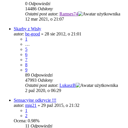
0
Odpowiedzi
14486
Odsłony
Ostatni post
autor:
Ramses74
12 mar 2021, o 21:07
Skarby z Wisły
autor:
be-good
»
28 sie 2012, o 21:01
1
…
5
6
7
8
9
89
Odpowiedzi
47993
Odsłony
Ostatni post
autor:
LukaszB
2 paź 2020, o 06:29
Sensacyjne odkrycie !!!
autor:
mig21
»
29 paź 2015, o 21:32
1
2
Ocena: 0.98%
11
Odpowiedzi