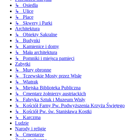
↳ Osiedla
↳ Ulice
↳ Place
↳ Skwery i Parki
Architektura
↳ Obiekty Sakralne
↳ Budynki
↳ Kamienice i domy
↳ Mała architektura
↳ Pomniki i miejsca pamięci
Zabytki
↳ Mury obronne
↳ Tczewskie Mosty przez Wisłę
↳ Wiatrak
↳ Miejska Biblioteka Publiczna
↳ Cmentarz żołnierzy austriackich
↳ Fabryka Sztuk i Muzeum Wisły
↳ Kościół Farny Pw. Podwyższenia Krzyża Świętego
↳ Kościół Pw. św. Stanisława Kostki
↳ Karczma
Ludzie
Narody i religie
↳ Cmentarze