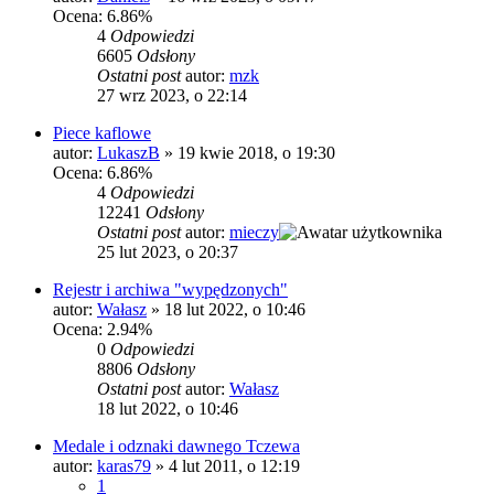
Ocena: 6.86%
4
Odpowiedzi
6605
Odsłony
Ostatni post
autor:
mzk
27 wrz 2023, o 22:14
Piece kaflowe
autor:
LukaszB
»
19 kwie 2018, o 19:30
Ocena: 6.86%
4
Odpowiedzi
12241
Odsłony
Ostatni post
autor:
mieczy
25 lut 2023, o 20:37
Rejestr i archiwa "wypędzonych"
autor:
Wałasz
»
18 lut 2022, o 10:46
Ocena: 2.94%
0
Odpowiedzi
8806
Odsłony
Ostatni post
autor:
Wałasz
18 lut 2022, o 10:46
Medale i odznaki dawnego Tczewa
autor:
karas79
»
4 lut 2011, o 12:19
1