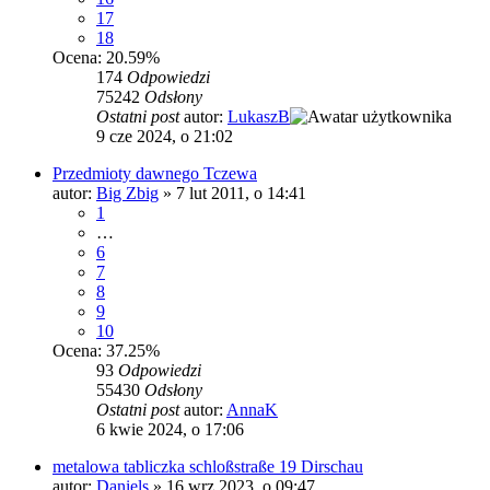
17
18
Ocena: 20.59%
174
Odpowiedzi
75242
Odsłony
Ostatni post
autor:
LukaszB
9 cze 2024, o 21:02
Przedmioty dawnego Tczewa
autor:
Big Zbig
»
7 lut 2011, o 14:41
1
…
6
7
8
9
10
Ocena: 37.25%
93
Odpowiedzi
55430
Odsłony
Ostatni post
autor:
AnnaK
6 kwie 2024, o 17:06
metalowa tabliczka schloßstraße 19 Dirschau
autor:
Daniels
»
16 wrz 2023, o 09:47