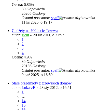
4
Ocena: 6.86%
30
Odpowiedzi
26265
Odsłony
Ostatni post
autor:
spaff
11 lis 2025, o 19:17
Gadżety na 700-lecie Tczewa
autor:
zielu
»
20 lut 2011, o 21:57
1
2
3
4
Ocena: 4.9%
36
Odpowiedzi
29136
Odsłony
Ostatni post
autor:
spaff
9 paź 2025, o 16:50
Stare przedmioty z tczewskich domów
autor:
LukaszB
»
28 sty 2012, o 16:51
1
…
14
15
16