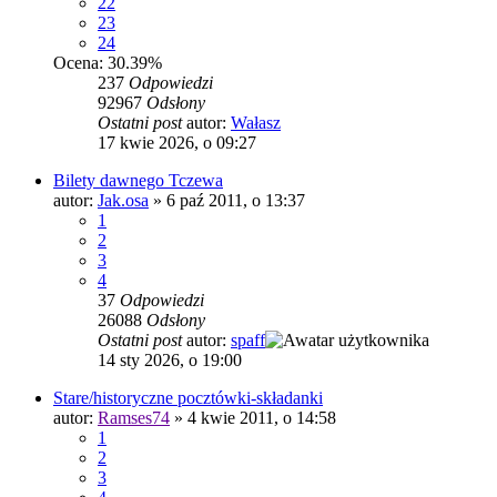
22
23
24
Ocena: 30.39%
237
Odpowiedzi
92967
Odsłony
Ostatni post
autor:
Wałasz
17 kwie 2026, o 09:27
Bilety dawnego Tczewa
autor:
Jak.osa
»
6 paź 2011, o 13:37
1
2
3
4
37
Odpowiedzi
26088
Odsłony
Ostatni post
autor:
spaff
14 sty 2026, o 19:00
Stare/historyczne pocztówki-składanki
autor:
Ramses74
»
4 kwie 2011, o 14:58
1
2
3