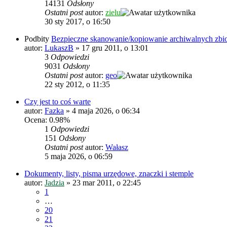
14131
Odsłony
Ostatni post
autor:
zielu
30 sty 2017, o 16:50
Podbity
Bezpieczne skanowanie/kopiowanie archiwalnych zbi
autor:
LukaszB
»
17 gru 2011, o 13:01
3
Odpowiedzi
9031
Odsłony
Ostatni post
autor:
geo
22 sty 2012, o 11:35
Czy jest to coś warte
autor:
Fazka
»
4 maja 2026, o 06:34
Ocena: 0.98%
1
Odpowiedzi
151
Odsłony
Ostatni post
autor:
Wałasz
5 maja 2026, o 06:59
Dokumenty, listy, pisma urzędowe, znaczki i stemple
autor:
Jadzia
»
23 mar 2011, o 22:45
1
…
20
21