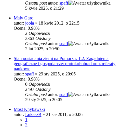
Ostatni post
autor:
spaff
5 kwie 2025, o 21:29
Mały Garc
autor:
joola
»
18 kwie 2012, o 22:15
Ocena: 0.98%
2
Odpowiedzi
2363
Odsłony
Ostatni post
autor:
spaff
2 lut 2025, o 20:50
Stan posiadania ziemi na Pomorzu: T.2: Zagadnienia
geograficzne i gospodarcze: protokół obrad oraz referaty
naukowe
autor:
spaff
»
29 sty 2025, o 20:05
Ocena: 0.98%
0
Odpowiedzi
2497
Odsłony
Ostatni post
autor:
spaff
29 sty 2025, o 20:05
Most Knybawski
autor:
LukaszB
»
21 sie 2011, o 20:06
1
2