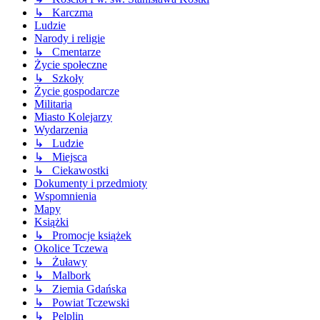
↳ Karczma
Ludzie
Narody i religie
↳ Cmentarze
Życie społeczne
↳ Szkoły
Życie gospodarcze
Militaria
Miasto Kolejarzy
Wydarzenia
↳ Ludzie
↳ Miejsca
↳ Ciekawostki
Dokumenty i przedmioty
Wspomnienia
Mapy
Książki
↳ Promocje książek
Okolice Tczewa
↳ Żuławy
↳ Malbork
↳ Ziemia Gdańska
↳ Powiat Tczewski
↳ Pelplin