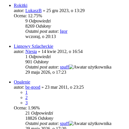
Rokitki
autor:
LukaszB
»
25 gru 2023, o 13:29
Ocena: 12.75%
9
Odpowiedzi
8269
Odsłony
Ostatni post
autor:
Igor
wczoraj, o 20:13
Lignowy Szlacheckie
autor:
Niesia
»
14 kwie 2012, o 16:54
1
Odpowiedzi
901
Odsłony
Ostatni post
autor:
spaff
29 maja 2026, o 17:23
Opalenie
autor:
be-good
»
23 mar 2011, o 23:25
1
2
3
Ocena: 1.96%
21
Odpowiedzi
18826
Odsłony
Ostatni post
autor:
spaff
29 maja 2026, o 17:20