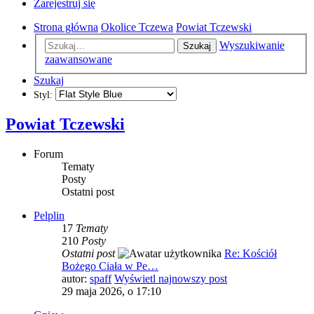
Zarejestruj się
Strona główna
Okolice Tczewa
Powiat Tczewski
Wyszukiwanie
Szukaj
zaawansowane
Szukaj
Styl:
Powiat Tczewski
Forum
Tematy
Posty
Ostatni post
Pelplin
17
Tematy
210
Posty
Ostatni post
Re: Kościół
Bożego Ciała w Pe…
autor:
spaff
Wyświetl najnowszy post
29 maja 2026, o 17:10