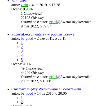
Rakowiec
autor:
zielu
»
4 lut 2019, o 16:28
Ocena: 0.98%
1
Odpowiedzi
22193
Odsłony
Ostatni post
autor:
zielu
9 mar 2022, o 09:57
Pozostałości cmentarzy w pobliżu Tczewa
autor:
be-good
»
2 cze 2011, o 22:11
1
2
3
4
5
Ocena: 4.9%
49
Odpowiedzi
44240
Odsłony
Ostatni post
autor:
zielu
20 lut 2022, o 16:08
Cmentarz między Wędkowami a Boroszewem
autor:
be-good
»
14 lis 2015, o 20:06
1
2