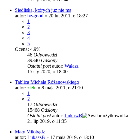
Siedliska, których już nie ma
autor:
be-good
»
20 lut 2011, o 18:27
1
2
3
4
5
Ocena: 4.9%
46
Odpowiedzi
39340
Odsłony
Ostatni post
autor:
Wałasz
15 sty 2020, o 18:00
Tablica Michała Różanowskiego
autor:
zielu
»
8 maja 2011, o 21:10
1
2
17
Odpowiedzi
15468
Odsłony
Ostatni post
autor:
LukaszB
21 lip 2019, o 11:35
Mały Miłobądz
autor:
LukaszB
»
17 maja 2019, o 13:10