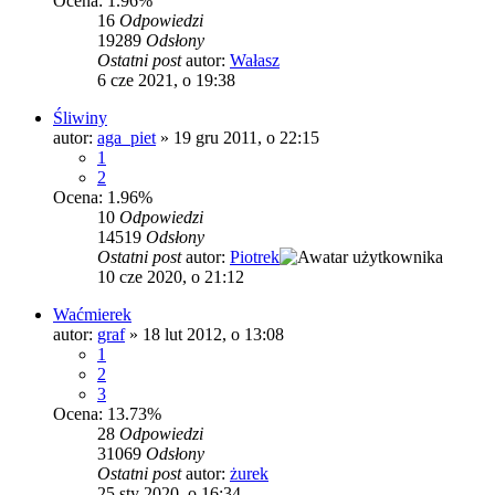
Ocena: 1.96%
16
Odpowiedzi
19289
Odsłony
Ostatni post
autor:
Wałasz
6 cze 2021, o 19:38
Śliwiny
autor:
aga_piet
»
19 gru 2011, o 22:15
1
2
Ocena: 1.96%
10
Odpowiedzi
14519
Odsłony
Ostatni post
autor:
Piotrek
10 cze 2020, o 21:12
Waćmierek
autor:
graf
»
18 lut 2012, o 13:08
1
2
3
Ocena: 13.73%
28
Odpowiedzi
31069
Odsłony
Ostatni post
autor:
żurek
25 sty 2020, o 16:34