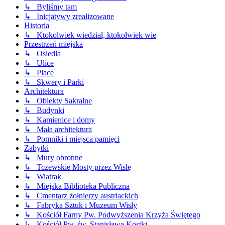
↳ Byliśmy tam
↳ Inicjatywy zrealizowane
Historia
↳ Ktokolwiek wiedział, ktokolwiek wie
Przestrzeń miejska
↳ Osiedla
↳ Ulice
↳ Place
↳ Skwery i Parki
Architektura
↳ Obiekty Sakralne
↳ Budynki
↳ Kamienice i domy
↳ Mała architektura
↳ Pomniki i miejsca pamięci
Zabytki
↳ Mury obronne
↳ Tczewskie Mosty przez Wisłę
↳ Wiatrak
↳ Miejska Biblioteka Publiczna
↳ Cmentarz żołnierzy austriackich
↳ Fabryka Sztuk i Muzeum Wisły
↳ Kościół Farny Pw. Podwyższenia Krzyża Świętego
↳ Kościół Pw. św. Stanisława Kostki