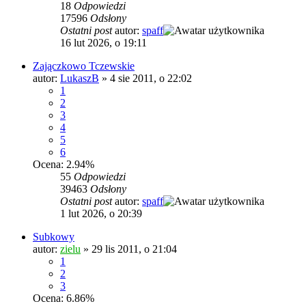
18
Odpowiedzi
17596
Odsłony
Ostatni post
autor:
spaff
16 lut 2026, o 19:11
Zajączkowo Tczewskie
autor:
LukaszB
»
4 sie 2011, o 22:02
1
2
3
4
5
6
Ocena: 2.94%
55
Odpowiedzi
39463
Odsłony
Ostatni post
autor:
spaff
1 lut 2026, o 20:39
Subkowy
autor:
zielu
»
29 lis 2011, o 21:04
1
2
3
Ocena: 6.86%