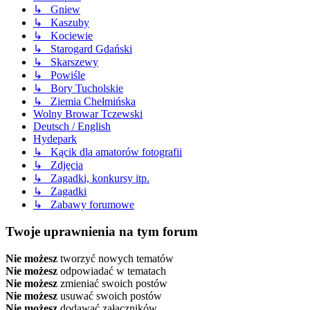
↳ Gniew
↳ Kaszuby
↳ Kociewie
↳ Starogard Gdański
↳ Skarszewy
↳ Powiśle
↳ Bory Tucholskie
↳ Ziemia Chełmińska
Wolny Browar Tczewski
Deutsch / English
Hydepark
↳ Kącik dla amatorów fotografii
↳ Zdjęcia
↳ Zagadki, konkursy itp.
↳ Zagadki
↳ Zabawy forumowe
Twoje uprawnienia na tym forum
Nie możesz
tworzyć nowych tematów
Nie możesz
odpowiadać w tematach
Nie możesz
zmieniać swoich postów
Nie możesz
usuwać swoich postów
Nie możesz
dodawać załączników