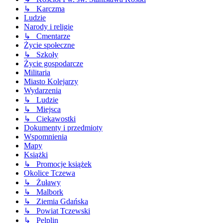
↳ Karczma
Ludzie
Narody i religie
↳ Cmentarze
Życie społeczne
↳ Szkoły
Życie gospodarcze
Militaria
Miasto Kolejarzy
Wydarzenia
↳ Ludzie
↳ Miejsca
↳ Ciekawostki
Dokumenty i przedmioty
Wspomnienia
Mapy
Książki
↳ Promocje książek
Okolice Tczewa
↳ Żuławy
↳ Malbork
↳ Ziemia Gdańska
↳ Powiat Tczewski
↳ Pelplin