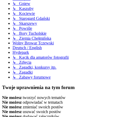
↳ Gniew
↳ Kaszuby
↳ Kociewie
↳ Starogard Gdański
↳ Skarszewy
↳ Powiśle
↳ Bory Tucholskie
↳ Ziemia Chełmińska
Wolny Browar Tczewski
Deutsch / English
Hydepark
↳ Kącik dla amatorów fotografii
↳ Zdjęcia
↳ Zagadki, konkursy itp.
↳ Zagadki
↳ Zabawy forumowe
Twoje uprawnienia na tym forum
Nie możesz
tworzyć nowych tematów
Nie możesz
odpowiadać w tematach
Nie możesz
zmieniać swoich postów
Nie możesz
usuwać swoich postów
Nie możesz
dodawać załączników