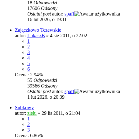
18
Odpowiedzi
17606
Odsłony
Ostatni post
autor:
spaff
16 lut 2026, o 19:11
Zajączkowo Tczewskie
autor:
LukaszB
»
4 sie 2011, o 22:02
1
2
3
4
5
6
Ocena: 2.94%
55
Odpowiedzi
39566
Odsłony
Ostatni post
autor:
spaff
1 lut 2026, o 20:39
Subkowy
autor:
zielu
»
29 lis 2011, o 21:04
1
2
3
Ocena: 6.86%