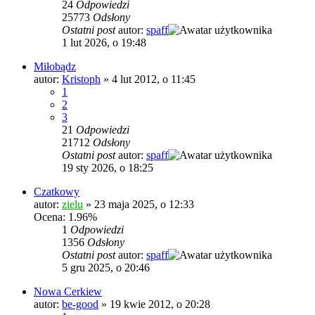
24
Odpowiedzi
25773
Odsłony
Ostatni post
autor:
spaff
1 lut 2026, o 19:48
Miłobądz
autor:
Kristoph
»
4 lut 2012, o 11:45
1
2
3
21
Odpowiedzi
21712
Odsłony
Ostatni post
autor:
spaff
19 sty 2026, o 18:25
Czatkowy
autor:
zielu
»
23 maja 2025, o 12:33
Ocena: 1.96%
1
Odpowiedzi
1356
Odsłony
Ostatni post
autor:
spaff
5 gru 2025, o 20:46
Nowa Cerkiew
autor:
be-good
»
19 kwie 2012, o 20:28