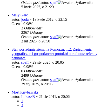
Ostatni post
autor:
spaff
5 kwie 2025, o 21:29
Mały Garc
autor:
joola
»
18 kwie 2012, o 22:15
Ocena: 0.98%
2
Odpowiedzi
2367
Odsłony
Ostatni post
autor:
spaff
2 lut 2025, o 20:50
Stan posiadania ziemi na Pomorzu: T.2: Zagadnienia
geograficzne i gospodarcze: protokół obrad oraz referaty
naukowe
autor:
spaff
»
29 sty 2025, o 20:05
Ocena: 0.98%
0
Odpowiedzi
2499
Odsłony
Ostatni post
autor:
spaff
29 sty 2025, o 20:05
Most Knybawski
autor:
LukaszB
»
21 sie 2011, o 20:06
1
2