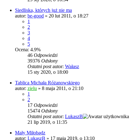
Siedliska, których już nie ma
autor:
be-good
»
20 lut 2011, o 18:27
1
2
3
4
5
Ocena: 4.9%
46
Odpowiedzi
39376
Odsłony
Ostatni post
autor:
Wałasz
15 sty 2020, o 18:00
Tablica Michała Różanowskiego
autor:
zielu
»
8 maja 2011, o 21:10
1
2
17
Odpowiedzi
15474
Odsłony
Ostatni post
autor:
LukaszB
21 lip 2019, o 11:35
Mały Miłobądz
autor:
LukaszB
»
17 maja 2019, o 13:10