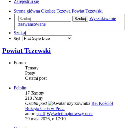
Zarejestruj się
Strona główna
Okolice Tczewa
Powiat Tczewski
Wyszukiwanie
Szukaj
zaawansowane
Szukaj
Styl:
Powiat Tczewski
Forum
Tematy
Posty
Ostatni post
Pelplin
17
Tematy
210
Posty
Ostatni post
Re: Kościół
Bożego Ciała w Pe…
autor:
spaff
Wyświetl najnowszy post
29 maja 2026, o 17:10