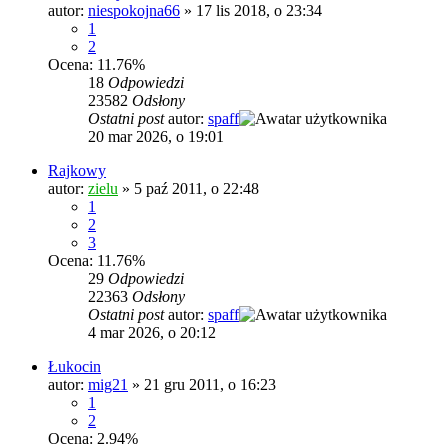
autor:
niespokojna66
»
17 lis 2018, o 23:34
1
2
Ocena: 11.76%
18
Odpowiedzi
23582
Odsłony
Ostatni post
autor:
spaff
20 mar 2026, o 19:01
Rajkowy
autor:
zielu
»
5 paź 2011, o 22:48
1
2
3
Ocena: 11.76%
29
Odpowiedzi
22363
Odsłony
Ostatni post
autor:
spaff
4 mar 2026, o 20:12
Łukocin
autor:
mig21
»
21 gru 2011, o 16:23
1
2
Ocena: 2.94%