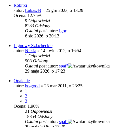
Rokitki
autor:
LukaszB
»
25 gru 2023, o 13:29
Ocena: 12.75%
9
Odpowiedzi
8283
Odsłony
Ostatni post
autor:
Igor
6 sie 2026, o 20:13
Lignowy Szlacheckie
autor:
Niesia
»
14 kwie 2012, o 16:54
1
Odpowiedzi
908
Odsłony
Ostatni post
autor:
spaff
29 maja 2026, o 17:23
Opalenie
autor:
be-good
»
23 mar 2011, o 23:25
1
2
3
Ocena: 1.96%
21
Odpowiedzi
18854
Odsłony
Ostatni post
autor:
spaff
29 maja 2026, o 17:20