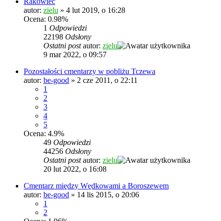
Rakowiec
autor:
zielu
»
4 lut 2019, o 16:28
Ocena: 0.98%
1
Odpowiedzi
22198
Odsłony
Ostatni post
autor:
zielu
9 mar 2022, o 09:57
Pozostałości cmentarzy w pobliżu Tczewa
autor:
be-good
»
2 cze 2011, o 22:11
1
2
3
4
5
Ocena: 4.9%
49
Odpowiedzi
44256
Odsłony
Ostatni post
autor:
zielu
20 lut 2022, o 16:08
Cmentarz między Wędkowami a Boroszewem
autor:
be-good
»
14 lis 2015, o 20:06
1
2