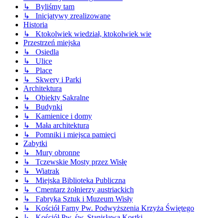
↳ Byliśmy tam
↳ Inicjatywy zrealizowane
Historia
↳ Ktokolwiek wiedział, ktokolwiek wie
Przestrzeń miejska
↳ Osiedla
↳ Ulice
↳ Place
↳ Skwery i Parki
Architektura
↳ Obiekty Sakralne
↳ Budynki
↳ Kamienice i domy
↳ Mała architektura
↳ Pomniki i miejsca pamięci
Zabytki
↳ Mury obronne
↳ Tczewskie Mosty przez Wisłę
↳ Wiatrak
↳ Miejska Biblioteka Publiczna
↳ Cmentarz żołnierzy austriackich
↳ Fabryka Sztuk i Muzeum Wisły
↳ Kościół Farny Pw. Podwyższenia Krzyża Świętego
↳ Kościół Pw. św. Stanisława Kostki