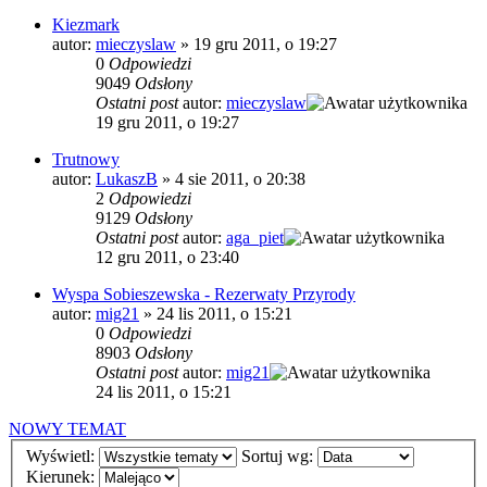
Kiezmark
autor:
mieczyslaw
»
19 gru 2011, o 19:27
0
Odpowiedzi
9049
Odsłony
Ostatni post
autor:
mieczyslaw
19 gru 2011, o 19:27
Trutnowy
autor:
LukaszB
»
4 sie 2011, o 20:38
2
Odpowiedzi
9129
Odsłony
Ostatni post
autor:
aga_piet
12 gru 2011, o 23:40
Wyspa Sobieszewska - Rezerwaty Przyrody
autor:
mig21
»
24 lis 2011, o 15:21
0
Odpowiedzi
8903
Odsłony
Ostatni post
autor:
mig21
24 lis 2011, o 15:21
NOWY TEMAT
Wyświetl:
Sortuj wg:
Kierunek: