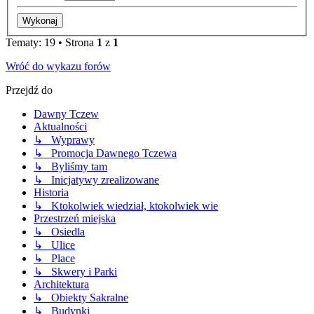
Tematy: 19 • Strona
1
z
1
Wróć do wykazu forów
Przejdź do
Dawny Tczew
Aktualności
↳ Wyprawy
↳ Promocja Dawnego Tczewa
↳ Byliśmy tam
↳ Inicjatywy zrealizowane
Historia
↳ Ktokolwiek wiedział, ktokolwiek wie
Przestrzeń miejska
↳ Osiedla
↳ Ulice
↳ Place
↳ Skwery i Parki
Architektura
↳ Obiekty Sakralne
↳ Budynki