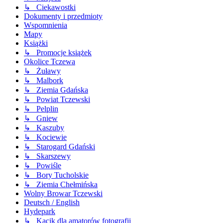
↳ Ciekawostki
Dokumenty i przedmioty
Wspomnienia
Mapy
Książki
↳ Promocje książek
Okolice Tczewa
↳ Żuławy
↳ Malbork
↳ Ziemia Gdańska
↳ Powiat Tczewski
↳ Pelplin
↳ Gniew
↳ Kaszuby
↳ Kociewie
↳ Starogard Gdański
↳ Skarszewy
↳ Powiśle
↳ Bory Tucholskie
↳ Ziemia Chełmińska
Wolny Browar Tczewski
Deutsch / English
Hydepark
↳ Kącik dla amatorów fotografii