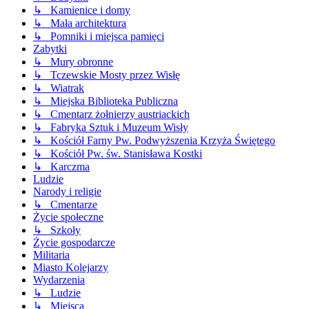
↳ Kamienice i domy
↳ Mała architektura
↳ Pomniki i miejsca pamięci
Zabytki
↳ Mury obronne
↳ Tczewskie Mosty przez Wisłę
↳ Wiatrak
↳ Miejska Biblioteka Publiczna
↳ Cmentarz żołnierzy austriackich
↳ Fabryka Sztuk i Muzeum Wisły
↳ Kościół Farny Pw. Podwyższenia Krzyża Świętego
↳ Kościół Pw. św. Stanisława Kostki
↳ Karczma
Ludzie
Narody i religie
↳ Cmentarze
Życie społeczne
↳ Szkoły
Życie gospodarcze
Militaria
Miasto Kolejarzy
Wydarzenia
↳ Ludzie
↳ Miejsca