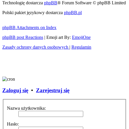
Technologię dostarcza
phpBB
® Forum Software © phpBB Limited
Polski pakiet językowy dostarcza
phpBB.pl
phpBB Attachments on Index
phpBB post Reactions
| Emoji art By:
EmojiOne
Zasady ochrony danych osobowych
|
Regulamin
Zaloguj się
•
Zarejestruj się
Nazwa użytkownika:
Hasło: