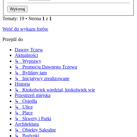
Tematy: 19 • Strona
1
z
1
Wróć do wykazu forów
Przejdź do
Dawny Tczew
Aktualności
↳ Wyprawy
↳ Promocja Dawnego Tczewa
↳ Byliśmy tam
↳ Inicjatywy zrealizowane
Historia
↳ Ktokolwiek wiedział, ktokolwiek wie
Przestrzeń miejska
↳ Osiedla
↳ Ulice
↳ Place
↳ Skwery i Parki
Architektura
↳ Obiekty Sakralne
↳ Budynki