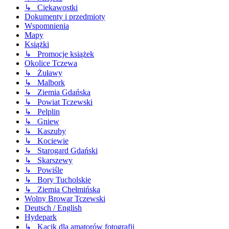
↳ Ciekawostki
Dokumenty i przedmioty
Wspomnienia
Mapy
Książki
↳ Promocje książek
Okolice Tczewa
↳ Żuławy
↳ Malbork
↳ Ziemia Gdańska
↳ Powiat Tczewski
↳ Pelplin
↳ Gniew
↳ Kaszuby
↳ Kociewie
↳ Starogard Gdański
↳ Skarszewy
↳ Powiśle
↳ Bory Tucholskie
↳ Ziemia Chełmińska
Wolny Browar Tczewski
Deutsch / English
Hydepark
↳ Kącik dla amatorów fotografii