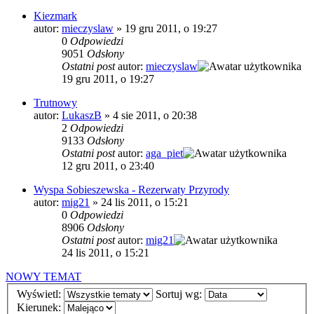
Kiezmark
autor:
mieczyslaw
»
19 gru 2011, o 19:27
0
Odpowiedzi
9051
Odsłony
Ostatni post
autor:
mieczyslaw
19 gru 2011, o 19:27
Trutnowy
autor:
LukaszB
»
4 sie 2011, o 20:38
2
Odpowiedzi
9133
Odsłony
Ostatni post
autor:
aga_piet
12 gru 2011, o 23:40
Wyspa Sobieszewska - Rezerwaty Przyrody
autor:
mig21
»
24 lis 2011, o 15:21
0
Odpowiedzi
8906
Odsłony
Ostatni post
autor:
mig21
24 lis 2011, o 15:21
NOWY TEMAT
Wyświetl:
Sortuj wg:
Kierunek: