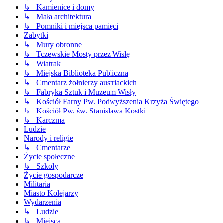
↳ Kamienice i domy
↳ Mała architektura
↳ Pomniki i miejsca pamięci
Zabytki
↳ Mury obronne
↳ Tczewskie Mosty przez Wisłę
↳ Wiatrak
↳ Miejska Biblioteka Publiczna
↳ Cmentarz żołnierzy austriackich
↳ Fabryka Sztuk i Muzeum Wisły
↳ Kościół Farny Pw. Podwyższenia Krzyża Świętego
↳ Kościół Pw. św. Stanisława Kostki
↳ Karczma
Ludzie
Narody i religie
↳ Cmentarze
Życie społeczne
↳ Szkoły
Życie gospodarcze
Militaria
Miasto Kolejarzy
Wydarzenia
↳ Ludzie
↳ Miejsca