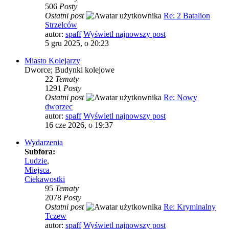
506
Posty
Ostatni post
Re: 2 Batalion
Strzelców
autor:
spaff
Wyświetl najnowszy post
5 gru 2025, o 20:23
Miasto Kolejarzy
Dworce; Budynki kolejowe
22
Tematy
1291
Posty
Ostatni post
Re: Nowy
dworzec
autor:
spaff
Wyświetl najnowszy post
16 cze 2026, o 19:37
Wydarzenia
Subfora:
Ludzie
,
Miejsca
,
Ciekawostki
95
Tematy
2078
Posty
Ostatni post
Re: Kryminalny
Tczew
autor:
spaff
Wyświetl najnowszy post