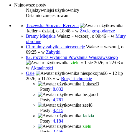
Najnowsze posty
Najaktywniejsi użytkownicy
Ostatnio zarejestrowani
Tczewska Stocznia Rzeczna
keller
» dzisiaj, o 18:48 » w
Życie gospodarcze
Bramy Miejskie
Wałasz
» wczoraj, o 09:46 » w
Mury
obronne
Chronimy zabytki - interwencje
Wałasz
» wczoraj, o
09:25 » w
Zabytki
82. rocznica wybuchu Powstania Warszawskiego
zielu
» 1 sie 2026, o 22:03 »
w
Aktualności
Osie
niespokojna66
» 12 lip
2026, o 11:53 » w
Bory Tucholskie
LukaszB
Posty:
8,032
be-good
Posty:
4,761
zet48
Posty:
4,415
Jadzia
Posty:
4,184
zielu
Posty:
2,456