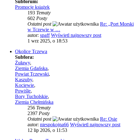
Subforum:
Promocje książek
193
Tematy
602
Posty
Ostatni post
Re: „Port Morski
w Tczewie w …
autor:
spaff
Wyświetl najnowszy post
1 wrz 2025, o 18:53
Okolice Tczewa
Subfora:
Żuławy
,
Ziemia Gdańska
,
Powiat Tczewski
,
Kaszuby
,
Kociewie
,
Powiśle
,
Bory Tucholskie
,
Ziemia Chełmińska
256
Tematy
2397
Posty
Ostatni post
Re: Osie
autor:
niespokojna66
Wyświetl najnowszy post
12 lip 2026, o 11:53