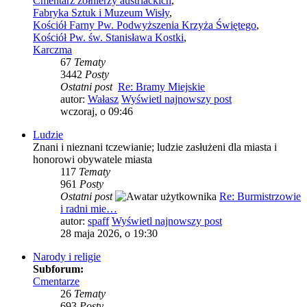
Cmentarz żołnierzy austriackich
,
Fabryka Sztuk i Muzeum Wisły
,
Kościół Farny Pw. Podwyższenia Krzyża Świętego
,
Kościół Pw. św. Stanisława Kostki
,
Karczma
67
Tematy
3442
Posty
Ostatni post
Re: Bramy Miejskie
autor:
Wałasz
Wyświetl najnowszy post
wczoraj, o 09:46
Ludzie
Znani i nieznani tczewianie; ludzie zasłużeni dla miasta i
honorowi obywatele miasta
117
Tematy
961
Posty
Ostatni post
Re: Burmistrzowie
i radni mie…
autor:
spaff
Wyświetl najnowszy post
28 maja 2026, o 19:30
Narody i religie
Subforum:
Cmentarze
26
Tematy
693
Posty