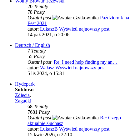
Wolny Browar Tczewski
20
Tematy
78
Posty
Ostatni post
Październik na
Fest 2021
autor:
LukaszB
Wyświetl najnowszy post
14 paź 2021, o 20:06
Deutsch / English
7
Tematy
55
Posty
Ostatni post
Re: I need help finding my an…
autor:
Wałasz
Wyświetl najnowszy post
5 lis 2024, o 15:31
Hydepark
Subfora:
Zdjęcia
,
Zagadki
68
Tematy
7681
Posty
Ostatni post
Re: Czego
aktualnie słuchasz
autor:
LukaszB
Wyświetl najnowszy post
15 kwie 2026, o 22:10