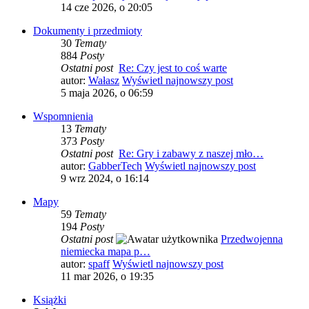
14 cze 2026, o 20:05
Dokumenty i przedmioty
30
Tematy
884
Posty
Ostatni post
Re: Czy jest to coś warte
autor:
Wałasz
Wyświetl najnowszy post
5 maja 2026, o 06:59
Wspomnienia
13
Tematy
373
Posty
Ostatni post
Re: Gry i zabawy z naszej mło…
autor:
GabberTech
Wyświetl najnowszy post
9 wrz 2024, o 16:14
Mapy
59
Tematy
194
Posty
Ostatni post
Przedwojenna
niemiecka mapa p…
autor:
spaff
Wyświetl najnowszy post
11 mar 2026, o 19:35
Książki