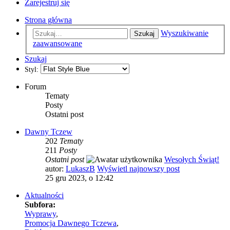
Zarejestruj się
Strona główna
Wyszukiwanie
Szukaj
zaawansowane
Szukaj
Styl:
Forum
Tematy
Posty
Ostatni post
Dawny Tczew
202
Tematy
211
Posty
Ostatni post
Wesołych Świąt!
autor:
LukaszB
Wyświetl najnowszy post
25 gru 2023, o 12:42
Aktualności
Subfora:
Wyprawy
,
Promocja Dawnego Tczewa
,