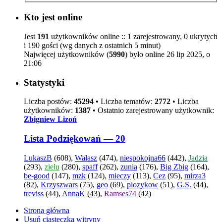
Kto jest online
Jest
191
użytkowników online :: 1 zarejestrowany, 0 ukrytych
i 190 gości (wg danych z ostatnich 5 minut)
Najwięcej użytkowników (
5990
) było online 26 lip 2025, o
21:06
Statystyki
Liczba postów:
45294
• Liczba tematów:
2772
• Liczba
użytkowników:
1387
• Ostatnio zarejestrowany użytkownik:
Zbigniew Lizoń
Lista Podziękowań — 20
LukaszB
(608),
Wałasz
(474),
niespokojna66
(442),
Jadzia
(293),
zielu
(280),
spaff
(262),
zunia
(176),
Big Zbig
(164),
be-good
(147),
mzk
(124),
mieczy
(113),
Cez
(95),
mirza3
(82),
Krzyszwars
(75),
geo
(69),
piozykow
(51),
G.S.
(44),
treviss
(44),
AnnaK
(43),
Ramses74
(42)
Strona główna
Usuń ciasteczka witryny