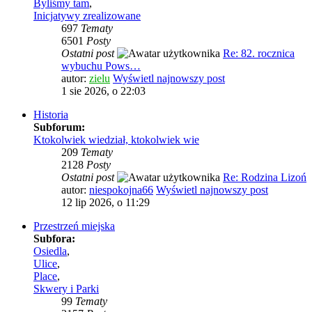
Byliśmy tam
,
Inicjatywy zrealizowane
697
Tematy
6501
Posty
Ostatni post
Re: 82. rocznica
wybuchu Pows…
autor:
zielu
Wyświetl najnowszy post
1 sie 2026, o 22:03
Historia
Subforum:
Ktokolwiek wiedział, ktokolwiek wie
209
Tematy
2128
Posty
Ostatni post
Re: Rodzina Lizoń
autor:
niespokojna66
Wyświetl najnowszy post
12 lip 2026, o 11:29
Przestrzeń miejska
Subfora:
Osiedla
,
Ulice
,
Place
,
Skwery i Parki
99
Tematy