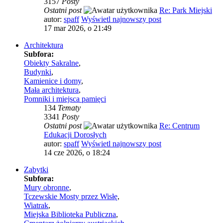
3157
Posty
Ostatni post
Re: Park Miejski
autor:
spaff
Wyświetl najnowszy post
17 mar 2026, o 21:49
Architektura
Subfora:
Obiekty Sakralne
,
Budynki
,
Kamienice i domy
,
Mała architektura
,
Pomniki i miejsca pamięci
134
Tematy
3341
Posty
Ostatni post
Re: Centrum
Edukacji Dorosłych
autor:
spaff
Wyświetl najnowszy post
14 cze 2026, o 18:24
Zabytki
Subfora:
Mury obronne
,
Tczewskie Mosty przez Wisłę
,
Wiatrak
,
Miejska Biblioteka Publiczna
,