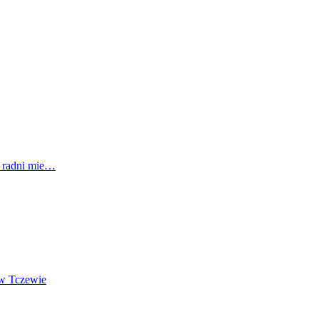
i radni mie…
 w Tczewie