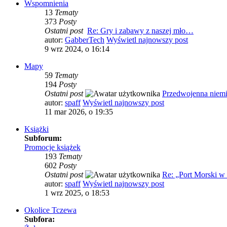
Wspomnienia
13
Tematy
373
Posty
Ostatni post
Re: Gry i zabawy z naszej mło…
autor:
GabberTech
Wyświetl najnowszy post
9 wrz 2024, o 16:14
Mapy
59
Tematy
194
Posty
Ostatni post
Przedwojenna niem
autor:
spaff
Wyświetl najnowszy post
11 mar 2026, o 19:35
Książki
Subforum:
Promocje książek
193
Tematy
602
Posty
Ostatni post
Re: „Port Morski 
autor:
spaff
Wyświetl najnowszy post
1 wrz 2025, o 18:53
Okolice Tczewa
Subfora: