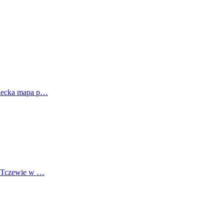
iecka mapa p…
w Tczewie w …