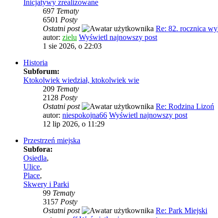
Inicjatywy zrealizowane
697
Tematy
6501
Posty
Ostatni post
Re: 82. rocznica 
autor:
zielu
Wyświetl najnowszy post
1 sie 2026, o 22:03
Historia
Subforum:
Ktokolwiek wiedział, ktokolwiek wie
209
Tematy
2128
Posty
Ostatni post
Re: Rodzina Lizoń
autor:
niespokojna66
Wyświetl najnowszy post
12 lip 2026, o 11:29
Przestrzeń miejska
Subfora:
Osiedla
,
Ulice
,
Place
,
Skwery i Parki
99
Tematy
3157
Posty
Ostatni post
Re: Park Miejski