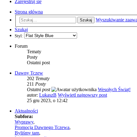
Zarejestruj się
Strona główna
Wyszukiwanie zaaw
Szukaj
Szukaj
Styl:
Forum
Tematy
Posty
Ostatni post
Dawny Tczew
202
Tematy
211
Posty
Ostatni post
Wesołych Świąt!
autor:
LukaszB
Wyświetl najnowszy post
25 gru 2023, o 12:42
Aktualności
Subfora:
Wyprawy
,
Promocja Dawnego Tczewa
,
Byliśmy tam
,