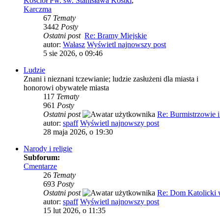
Kościół Pw. św. Stanisława Kostki
,
Karczma
67
Tematy
3442
Posty
Ostatni post
Re: Bramy Miejskie
autor:
Wałasz
Wyświetl najnowszy post
5 sie 2026, o 09:46
Ludzie
Znani i nieznani tczewianie; ludzie zasłużeni dla miasta i
honorowi obywatele miasta
117
Tematy
961
Posty
Ostatni post
Re: Burmistrzowie 
autor:
spaff
Wyświetl najnowszy post
28 maja 2026, o 19:30
Narody i religie
Subforum:
Cmentarze
26
Tematy
693
Posty
Ostatni post
Re: Dom Katolicki
autor:
spaff
Wyświetl najnowszy post
15 lut 2026, o 11:35