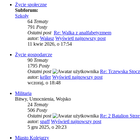
Życie społeczne
Subforum:
Szkoły
64
Tematy
791
Posty
Ostatni post
Re: Walka z analfabetyzmem
autor:
Wałasz
Wyświetl najnowszy post
11 kwie 2026, o 17:54
Życie gospodarcze
90
Tematy
1795
Posty
Ostatni post
Re: Tczewska Stocz
autor:
keller
Wyświetl najnowszy post
wczoraj, o 18:48
Militaria
Bitwy, Umocnienia, Wojsko
24
Tematy
506
Posty
Ostatni post
Re: 2 Batalion Strz
autor:
spaff
Wyświetl najnowszy post
5 gru 2025, o 20:23
Miasto Kolejarzy