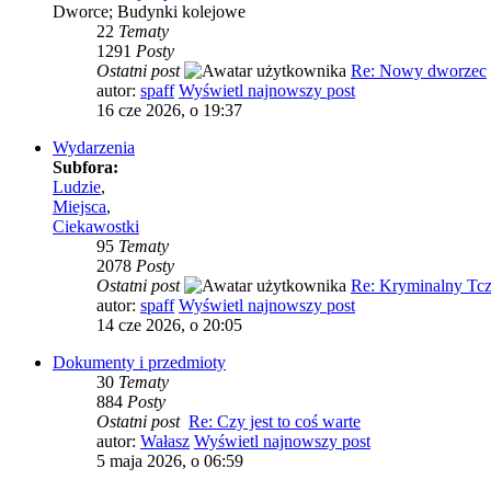
Dworce; Budynki kolejowe
22
Tematy
1291
Posty
Ostatni post
Re: Nowy dworzec
autor:
spaff
Wyświetl najnowszy post
16 cze 2026, o 19:37
Wydarzenia
Subfora:
Ludzie
,
Miejsca
,
Ciekawostki
95
Tematy
2078
Posty
Ostatni post
Re: Kryminalny Tc
autor:
spaff
Wyświetl najnowszy post
14 cze 2026, o 20:05
Dokumenty i przedmioty
30
Tematy
884
Posty
Ostatni post
Re: Czy jest to coś warte
autor:
Wałasz
Wyświetl najnowszy post
5 maja 2026, o 06:59