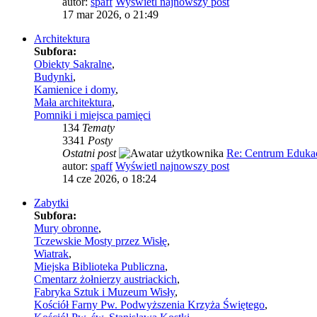
autor:
spaff
Wyświetl najnowszy post
17 mar 2026, o 21:49
Architektura
Subfora:
Obiekty Sakralne
,
Budynki
,
Kamienice i domy
,
Mała architektura
,
Pomniki i miejsca pamięci
134
Tematy
3341
Posty
Ostatni post
Re: Centrum Edukac
autor:
spaff
Wyświetl najnowszy post
14 cze 2026, o 18:24
Zabytki
Subfora:
Mury obronne
,
Tczewskie Mosty przez Wisłę
,
Wiatrak
,
Miejska Biblioteka Publiczna
,
Cmentarz żołnierzy austriackich
,
Fabryka Sztuk i Muzeum Wisły
,
Kościół Farny Pw. Podwyższenia Krzyża Świętego
,