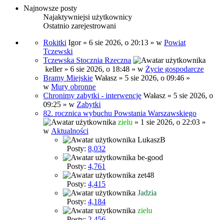
Najnowsze posty
Najaktywniejsi użytkownicy
Ostatnio zarejestrowani
Rokitki
Igor
» 6 sie 2026, o 20:13 » w
Powiat
Tczewski
Tczewska Stocznia Rzeczna
keller
» 6 sie 2026, o 18:48 » w
Życie gospodarcze
Bramy Miejskie
Wałasz
» 5 sie 2026, o 09:46 »
w
Mury obronne
Chronimy zabytki - interwencje
Wałasz
» 5 sie 2026, o
09:25 » w
Zabytki
82. rocznica wybuchu Powstania Warszawskiego
zielu
» 1 sie 2026, o 22:03 »
w
Aktualności
LukaszB
Posty:
8,032
be-good
Posty:
4,761
zet48
Posty:
4,415
Jadzia
Posty:
4,184
zielu
Posty:
2,456