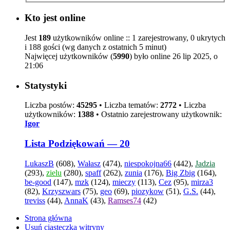
Kto jest online
Jest
189
użytkowników online :: 1 zarejestrowany, 0 ukrytych
i 188 gości (wg danych z ostatnich 5 minut)
Najwięcej użytkowników (
5990
) było online 26 lip 2025, o
21:06
Statystyki
Liczba postów:
45295
• Liczba tematów:
2772
• Liczba
użytkowników:
1388
• Ostatnio zarejestrowany użytkownik:
Igor
Lista Podziękowań — 20
LukaszB
(608),
Wałasz
(474),
niespokojna66
(442),
Jadzia
(293),
zielu
(280),
spaff
(262),
zunia
(176),
Big Zbig
(164),
be-good
(147),
mzk
(124),
mieczy
(113),
Cez
(95),
mirza3
(82),
Krzyszwars
(75),
geo
(69),
piozykow
(51),
G.S.
(44),
treviss
(44),
AnnaK
(43),
Ramses74
(42)
Strona główna
Usuń ciasteczka witryny