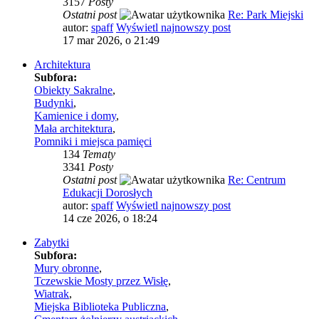
3157
Posty
Ostatni post
Re: Park Miejski
autor:
spaff
Wyświetl najnowszy post
17 mar 2026, o 21:49
Architektura
Subfora:
Obiekty Sakralne
,
Budynki
,
Kamienice i domy
,
Mała architektura
,
Pomniki i miejsca pamięci
134
Tematy
3341
Posty
Ostatni post
Re: Centrum
Edukacji Dorosłych
autor:
spaff
Wyświetl najnowszy post
14 cze 2026, o 18:24
Zabytki
Subfora:
Mury obronne
,
Tczewskie Mosty przez Wisłę
,
Wiatrak
,
Miejska Biblioteka Publiczna
,