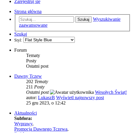
Zarejestruj się
Strona główna
Wyszukiwanie
Szukaj
zaawansowane
Szukaj
Styl:
Forum
Tematy
Posty
Ostatni post
Dawny Tczew
202
Tematy
211
Posty
Ostatni post
Wesołych Świąt!
autor:
LukaszB
Wyświetl najnowszy post
25 gru 2023, o 12:42
Aktualności
Subfora:
Wyprawy
,
Promocja Dawnego Tczewa
,