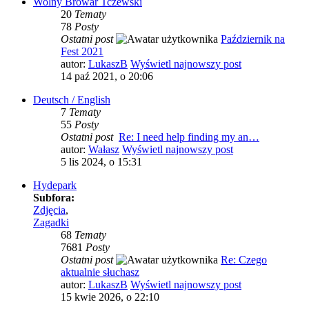
Wolny Browar Tczewski
20
Tematy
78
Posty
Ostatni post
Październik na
Fest 2021
autor:
LukaszB
Wyświetl najnowszy post
14 paź 2021, o 20:06
Deutsch / English
7
Tematy
55
Posty
Ostatni post
Re: I need help finding my an…
autor:
Wałasz
Wyświetl najnowszy post
5 lis 2024, o 15:31
Hydepark
Subfora:
Zdjęcia
,
Zagadki
68
Tematy
7681
Posty
Ostatni post
Re: Czego
aktualnie słuchasz
autor:
LukaszB
Wyświetl najnowszy post
15 kwie 2026, o 22:10