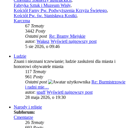
Cmentarz żołnierzy austriackich
,
Fabryka Sztuk i Muzeum Wisły
,
Kościół Farny Pw. Podwyższenia Krzyża Świętego
,
Kościół Pw. św. Stanisława Kostki
,
Karczma
67
Tematy
3442
Posty
Ostatni post
Re: Bramy Miejskie
autor:
Wałasz
Wyświetl najnowszy post
5 sie 2026, o 09:46
Ludzie
Znani i nieznani tczewianie; ludzie zasłużeni dla miasta i
honorowi obywatele miasta
117
Tematy
961
Posty
Ostatni post
Re: Burmistrzowie
i radni mie…
autor:
spaff
Wyświetl najnowszy post
28 maja 2026, o 19:30
Narody i religie
Subforum:
Cmentarze
26
Tematy
693
Posty