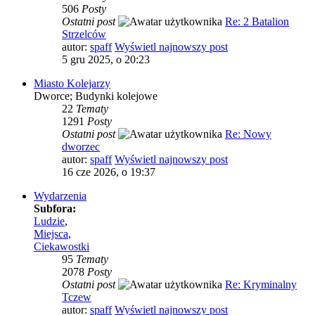
506
Posty
Ostatni post
Re: 2 Batalion
Strzelców
autor:
spaff
Wyświetl najnowszy post
5 gru 2025, o 20:23
Miasto Kolejarzy
Dworce; Budynki kolejowe
22
Tematy
1291
Posty
Ostatni post
Re: Nowy
dworzec
autor:
spaff
Wyświetl najnowszy post
16 cze 2026, o 19:37
Wydarzenia
Subfora:
Ludzie
,
Miejsca
,
Ciekawostki
95
Tematy
2078
Posty
Ostatni post
Re: Kryminalny
Tczew
autor:
spaff
Wyświetl najnowszy post