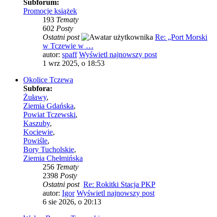
Subforum:
Promocje książek
193
Tematy
602
Posty
Ostatni post
Re: „Port Morski
w Tczewie w …
autor:
spaff
Wyświetl najnowszy post
1 wrz 2025, o 18:53
Okolice Tczewa
Subfora:
Żuławy
,
Ziemia Gdańska
,
Powiat Tczewski
,
Kaszuby
,
Kociewie
,
Powiśle
,
Bory Tucholskie
,
Ziemia Chełmińska
256
Tematy
2398
Posty
Ostatni post
Re: Rokitki Stacja PKP
autor:
Igor
Wyświetl najnowszy post
6 sie 2026, o 20:13