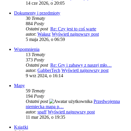
14 cze 2026, o 20:05
Dokumenty i przedmioty
30
Tematy
884
Posty
Ostatni post
Re: Czy jest to coś warte
autor:
Wałasz
Wyświetl najnowszy post
5 maja 2026, o 06:59
Wspomnienia
13
Tematy
373
Posty
Ostatni post
Re: Gry i zabawy z naszej mło…
autor:
GabberTech
Wyświetl najnowszy post
9 wrz 2024, o 16:14
Mapy
59
Tematy
194
Posty
Ostatni post
Przedwojenna
niemiecka mapa p…
autor:
spaff
Wyświetl najnowszy post
11 mar 2026, o 19:35
Książki