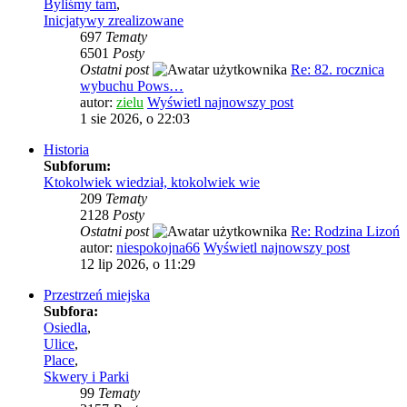
Byliśmy tam
,
Inicjatywy zrealizowane
697
Tematy
6501
Posty
Ostatni post
Re: 82. rocznica
wybuchu Pows…
autor:
zielu
Wyświetl najnowszy post
1 sie 2026, o 22:03
Historia
Subforum:
Ktokolwiek wiedział, ktokolwiek wie
209
Tematy
2128
Posty
Ostatni post
Re: Rodzina Lizoń
autor:
niespokojna66
Wyświetl najnowszy post
12 lip 2026, o 11:29
Przestrzeń miejska
Subfora:
Osiedla
,
Ulice
,
Place
,
Skwery i Parki
99
Tematy