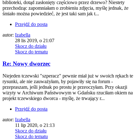
biblioteki, dotąd zasłonięty częściowo przez drzewo? Niestety
przechodząc zapomniałam o zrobieniu zdjęcia, myślę jednak, że
śmiało można powiedzieć, że jest taki sam jak t...
Przejdź do posta
autor:
Izabella
28 lis 2019, o 21:07
Skocz do działu
Skocz do tematu
Re: Nowy dworzec
Niejeden tczewski "szperacz" pewnie miał już w swoich rękach te
rysunki, ale nie zauważyłam, by pojawiły się na forum -
przepraszam, jeśli jednak po prostu je przeoczyłam. Przy okazji
wizyty w Archiwum Państwowym w Gdańsku rzuciłam okiem na
projekt tczewskiego dworca - myślę, że trwający r...
Przejdź do posta
autor:
Izabella
11 lip 2020, o 21:13
Skocz do działu
Skocz do tematu