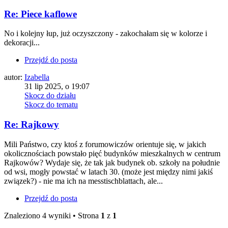
Re: Piece kaflowe
No i kolejny łup, już oczyszczony - zakochałam się w kolorze i
dekoracji...
Przejdź do posta
autor:
Izabella
31 lip 2025, o 19:07
Skocz do działu
Skocz do tematu
Re: Rajkowy
Mili Państwo, czy ktoś z forumowiczów orientuje się, w jakich
okolicznościach powstało pięć budynków mieszkalnych w centrum
Rajkowów? Wydaje się, że tak jak budynek ob. szkoły na południe
od wsi, mogły powstać w latach 30. (może jest między nimi jakiś
związek?) - nie ma ich na messtischblattach, ale...
Przejdź do posta
Znaleziono 4 wyniki • Strona
1
z
1