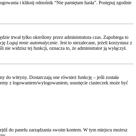
ogowania i kliknij odnośnik “Nie pamiętam hasła”. Postępuj zgodnie
ędzie trwał tylko określony przez administratora czas. Zapobiega to
kcję
Loguj mnie automatycznie
. Jest to niezalecane, jeżeli korzystasz z
 nie widzisz tej funkcji, oznacza to, że administrator ją wyłączył.
 do witryny. Dostarczają one również funkcję – jeśli została
roblemy z logowaniem/wylogowaniem, usunięcie ciasteczek może być
rzejdź do panelu zarządzania swoim kontem. W tym miejscu możesz
yny.