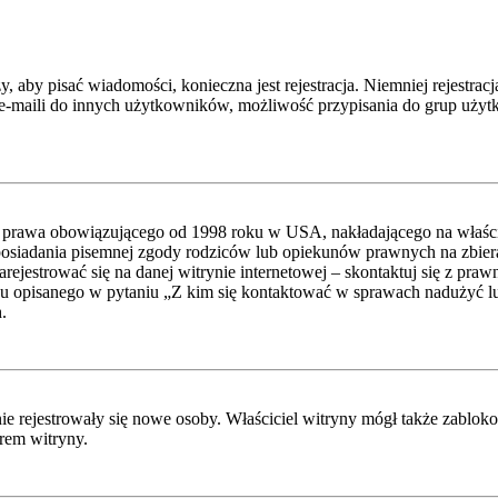
y, aby pisać wiadomości, konieczna jest rejestracja. Niemniej rejestra
-maili do innych użytkowników, możliwość przypisania do grup użytkow
 prawa obowiązującego od 1998 roku w USA, nakładającego na właścicie
posiadania pisemnej zgody rodziców lub opiekunów prawnych na zbieran
ejestrować się na danej witrynie internetowej – skontaktuj się z praw
u opisanego w pytaniu „Z kim się kontaktować w sprawach nadużyć lub
.
 nie rejestrowały się nowe osoby. Właściciel witryny mógł także zablo
orem witryny.