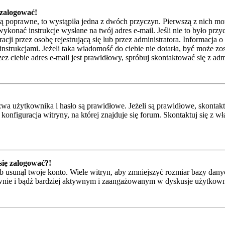
 zalogować!
są poprawne, to wystąpiła jedna z dwóch przyczyn. Pierwszą z nich mo
ykonać instrukcje wysłane na twój adres e-mail. Jeśli nie to było przy
przez osobę rejestrującą się lub przez administratora. Informacja o t
instrukcjami. Jeżeli taka wiadomość do ciebie nie dotarła, być może z
z ciebie adres e-mail jest prawidłowy, spróbuj skontaktować się z adm
 użytkownika i hasło są prawidłowe. Jeżeli są prawidłowe, skontaktuj 
onfiguracja witryny, na której znajduje się forum. Skontaktuj się z 
 się zalogować?!
 usunął twoje konto. Wiele witryn, aby zmniejszyć rozmiar bazy danyc
ponownie i bądź bardziej aktywnym i zaangażowanym w dyskusje użytkow