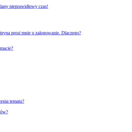
tlany nieprawidłowy czas!
tryna prosi mnie o zalogowanie. Dlaczego?
emacie?
zenia tematu?
tów?