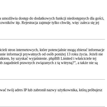
cja umożliwia dostęp do dodatkowych funkcji niedostępnych dla gości,
ników itp. Rejestracja zajmuje tylko chwilę, więc zaleca się jej
li stron internetowych, które potencjalnie mogą zbierać informacje
ie informacji prywatnych od osób poniżej 13 roku życia. Jeżeli nie
nikiem, by uzyskać wyjaśnienie. phpBB Limited i właściciele tej
 zagadnień prawnych związanych z tą witryną?”, a także nie są
kować twój adres IP lub zabronił nazwy użytkownika, którą próbujesz