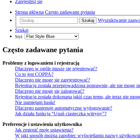
Zarejestruj się
Strona główna
Często zadawane pytania
Wyszukiwanie zaaw
Szukaj
Szukaj
Styl:
Często zadawane pytania
Problemy z logowaniem i rejestracją
Dlaczego w ogóle muszę się rejestrować?
Co to jest COPPA?
Dlaczego nie mogę się zarejestrować?
Rejestracja została przeprowadzona poprawnie, ale nie mogę s
Dlaczego nie mogę się zalogować?
Rejestracja została dokonana jakiś czas temu, ale teraz nie mo
Nie pamiętam hasła!
Dlaczego następuje automatyczne wylogowanie?
Jak działa funkcja “Usuń ciasteczka witryny”?
Preferencje i ustawienia użytkownika
Jak zmienić moje ustawienia?
W jaki sposób można zapobiec wyświetlaniu nazwy użytkowni