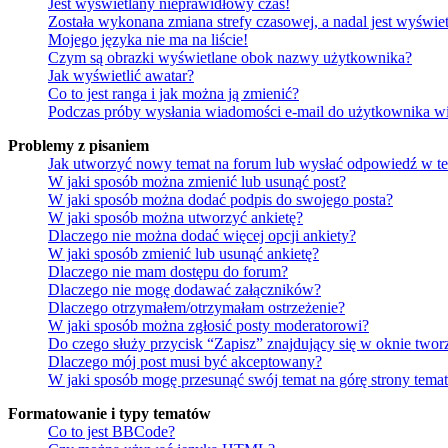
Jest wyświetlany nieprawidłowy czas!
Została wykonana zmiana strefy czasowej, a nadal jest wyświe
Mojego języka nie ma na liście!
Czym są obrazki wyświetlane obok nazwy użytkownika?
Jak wyświetlić awatar?
Co to jest ranga i jak można ją zmienić?
Podczas próby wysłania wiadomości e-mail do użytkownika wi
Problemy z pisaniem
Jak utworzyć nowy temat na forum lub wysłać odpowiedź w t
W jaki sposób można zmienić lub usunąć post?
W jaki sposób można dodać podpis do swojego posta?
W jaki sposób można utworzyć ankietę?
Dlaczego nie można dodać więcej opcji ankiety?
W jaki sposób zmienić lub usunąć ankietę?
Dlaczego nie mam dostępu do forum?
Dlaczego nie mogę dodawać załączników?
Dlaczego otrzymałem/otrzymałam ostrzeżenie?
W jaki sposób można zgłosić posty moderatorowi?
Do czego służy przycisk “Zapisz” znajdujący się w oknie twor
Dlaczego mój post musi być akceptowany?
W jaki sposób mogę przesunąć swój temat na górę strony tema
Formatowanie i typy tematów
Co to jest BBCode?