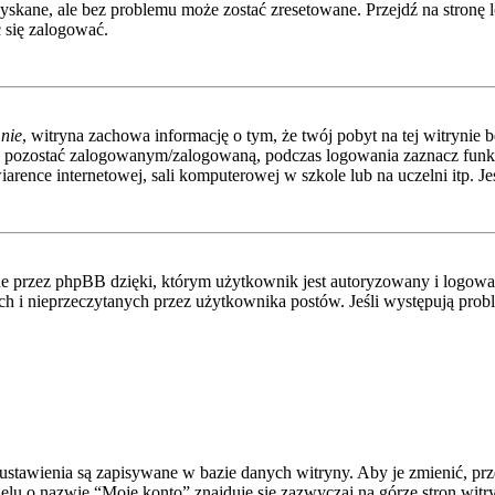
kane, ale bez problemu może zostać zresetowane. Przejdź na stronę l
 się zalogować.
nie
, witryna zachowa informację o tym, że twój pobyt na tej witrynie b
y pozostać zalogowanym/zalogowaną, podczas logowania zaznacz fun
rence internetowej, sali komputerowej w szkole lub na uczelni itp. Jeśli
 przez phpBB dzięki, którym użytkownik jest autoryzowany i logowany
nych i nieprzeczytanych przez użytkownika postów. Jeśli występują p
e ustawienia są zapisywane w bazie danych witryny. Aby je zmienić, p
elu o nazwie “Moje konto” znajduje się zazwyczaj na górze stron witr