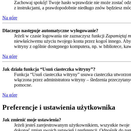
Zachowaj spokój! Twoje hasło wprawdzie nie może zostać odzys
z instrukcjami, a prawdopodobnie niedługo znów będziesz móc
Na górę
Dlaczego następuje automatyczne wylogowanie?
Jeżeli w czasie logowania nie zaznaczysz funkcji
Zapamiętaj m
niewłaściwemu użyciu twojego konta przez kogoś innego. Ab
witryny z ogólnie dostępnego komputera, np. w bibliotece, kawia
Na górę
Jak działa funkcja “Usuń ciasteczka witryny”?
Funkcja “Usuń ciasteczka witryny” usuwa ciasteczka utworzone
włączona przez administratora witryny – śledzenia przeczyta
pomocne.
Na górę
Preferencje i ustawienia użytkownika
Jak zmienić moje ustawienia?
Jeżeli jesteś zarejestrowanym użytkownikiem, wszystkie twoj
dokonać zmian swoich ustawień i preferencji. Odnośnik do pan