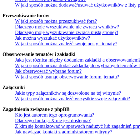
W jaki sposób można dodawać/usuwać użytkowników z listy p
Przeszukiwanie forów
W jaki sposób można przeszukiwać fora?
Dlaczego moje wyszukiwanie nie zwraca wyników?
Dlaczego moje wyszukiwanie zwraca pustą stronę?!
Jak można wyszukać użytkowników?
W jaki sposób można znaleźć swoje posty i tematy?
Obserwowanie tematów i zakładki
Jaka jest różnica między dodaniem zakładki a obserwowaniem
W jaki sposób można dodać zakładkę do wybranych tematów 
Jak obserwować wybrane forum?
W jaki sposób usunąć obserwowanie forum, tematu?
Załączniki
Jakie typy załączników są dozwolone na tej witrynie?
W jaki sposób można znaleźć wszystkie swoje załączniki?
Zagadnienia związane z phpBB
Kto jest autorem tego oprogramowania?
Dlaczego funkcja X nie jest dostępna?
Z kim się kontaktować w sprawach nadużyć lub zagadnień pra
Jak nawiązać kontakt z administratorem witryny?