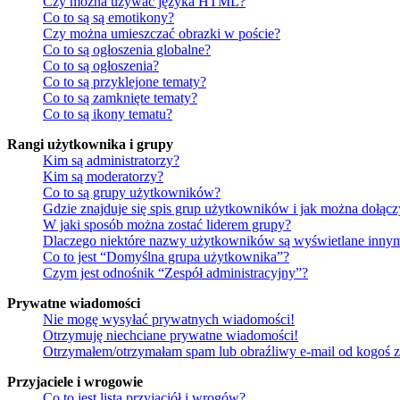
Czy można używać języka HTML?
Co to są są emotikony?
Czy można umieszczać obrazki w poście?
Co to są ogłoszenia globalne?
Co to są ogłoszenia?
Co to są przyklejone tematy?
Co to są zamknięte tematy?
Co to są ikony tematu?
Rangi użytkownika i grupy
Kim są administratorzy?
Kim są moderatorzy?
Co to są grupy użytkowników?
Gdzie znajduje się spis grup użytkowników i jak można dołąc
W jaki sposób można zostać liderem grupy?
Dlaczego niektóre nazwy użytkowników są wyświetlane innym
Co to jest “Domyślna grupa użytkownika”?
Czym jest odnośnik “Zespół administracyjny”?
Prywatne wiadomości
Nie mogę wysyłać prywatnych wiadomości!
Otrzymuję niechciane prywatne wiadomości!
Otrzymałem/otrzymałam spam lub obraźliwy e-mail od kogoś z 
Przyjaciele i wrogowie
Co to jest lista przyjaciół i wrogów?