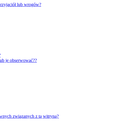
rzyjaciół lub wrogów?
?
lub je obserwować??
wnych związanych z tą witryną?