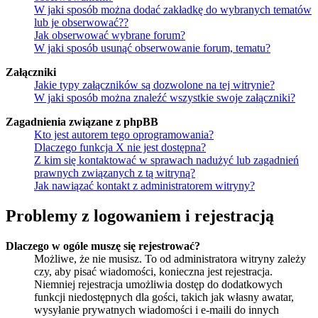
W jaki sposób można dodać zakładkę do wybranych tematów
lub je obserwować??
Jak obserwować wybrane forum?
W jaki sposób usunąć obserwowanie forum, tematu?
Załączniki
Jakie typy załączników są dozwolone na tej witrynie?
W jaki sposób można znaleźć wszystkie swoje załączniki?
Zagadnienia związane z phpBB
Kto jest autorem tego oprogramowania?
Dlaczego funkcja X nie jest dostępna?
Z kim się kontaktować w sprawach nadużyć lub zagadnień
prawnych związanych z tą witryną?
Jak nawiązać kontakt z administratorem witryny?
Problemy z logowaniem i rejestracją
Dlaczego w ogóle muszę się rejestrować?
Możliwe, że nie musisz. To od administratora witryny zależy
czy, aby pisać wiadomości, konieczna jest rejestracja.
Niemniej rejestracja umożliwia dostęp do dodatkowych
funkcji niedostępnych dla gości, takich jak własny awatar,
wysyłanie prywatnych wiadomości i e-maili do innych