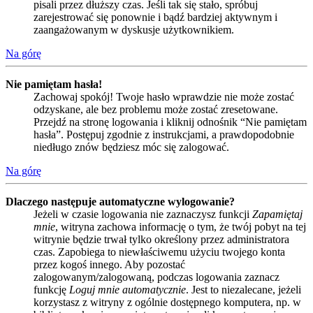
pisali przez dłuższy czas. Jeśli tak się stało, spróbuj
zarejestrować się ponownie i bądź bardziej aktywnym i
zaangażowanym w dyskusje użytkownikiem.
Na górę
Nie pamiętam hasła!
Zachowaj spokój! Twoje hasło wprawdzie nie może zostać
odzyskane, ale bez problemu może zostać zresetowane.
Przejdź na stronę logowania i kliknij odnośnik “Nie pamiętam
hasła”. Postępuj zgodnie z instrukcjami, a prawdopodobnie
niedługo znów będziesz móc się zalogować.
Na górę
Dlaczego następuje automatyczne wylogowanie?
Jeżeli w czasie logowania nie zaznaczysz funkcji
Zapamiętaj
mnie
, witryna zachowa informację o tym, że twój pobyt na tej
witrynie będzie trwał tylko określony przez administratora
czas. Zapobiega to niewłaściwemu użyciu twojego konta
przez kogoś innego. Aby pozostać
zalogowanym/zalogowaną, podczas logowania zaznacz
funkcję
Loguj mnie automatycznie
. Jest to niezalecane, jeżeli
korzystasz z witryny z ogólnie dostępnego komputera, np. w