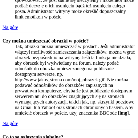
spowodować, że post stanie się nieczytelny i moderator może
podjąć decyzję o ich usunięciu bądź też usunięciu całego
posta. Administrator witryny może określić dopuszczalny
limit emotikon w poście.
Na górę
Czy można umieszczać obrazki w poście?
Tak, obrazki można umieszczać w postach. Jeśli administrator
włączył możliwość zamieszczania załączników, można wgrać
obrazek bezpośrednio na witrynę. Jeśli ta funkcja nie działa,
aby obrazek był wyświetlany na forum, należy podać
odnośnik do obrazka umieszczonego na publicznie
dostępnym serwerze, np.
http://www.jakas_strona.com/moj_obrazek.gif. Nie można
podawać odnośników do obrazków zapisanych na
prywatnym komputerze, chyba że jest publicznie dostępnym
serwerem ani do obrazków znajdujących się na stronach
wymagających autoryzacji, takich jak, np. skrzynki pocztowe
na Gmail lub Yahoo! oraz stronach chronionych hasłem. Aby
umieścić obrazek w poście, użyj znacznika BBCode
[img]
.
Na górę
Co to są ogłoszenia globalne?