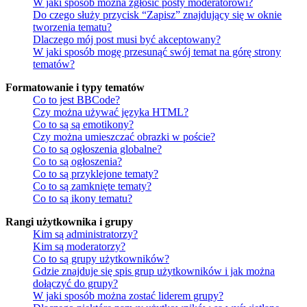
W jaki sposób można zgłosić posty moderatorowi?
Do czego służy przycisk “Zapisz” znajdujący się w oknie
tworzenia tematu?
Dlaczego mój post musi być akceptowany?
W jaki sposób mogę przesunąć swój temat na górę strony
tematów?
Formatowanie i typy tematów
Co to jest BBCode?
Czy można używać języka HTML?
Co to są są emotikony?
Czy można umieszczać obrazki w poście?
Co to są ogłoszenia globalne?
Co to są ogłoszenia?
Co to są przyklejone tematy?
Co to są zamknięte tematy?
Co to są ikony tematu?
Rangi użytkownika i grupy
Kim są administratorzy?
Kim są moderatorzy?
Co to są grupy użytkowników?
Gdzie znajduje się spis grup użytkowników i jak można
dołączyć do grupy?
W jaki sposób można zostać liderem grupy?