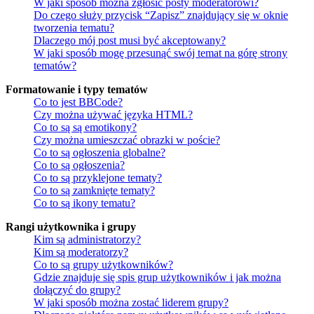
W jaki sposób można zgłosić posty moderatorowi?
Do czego służy przycisk “Zapisz” znajdujący się w oknie
tworzenia tematu?
Dlaczego mój post musi być akceptowany?
W jaki sposób mogę przesunąć swój temat na górę strony
tematów?
Formatowanie i typy tematów
Co to jest BBCode?
Czy można używać języka HTML?
Co to są są emotikony?
Czy można umieszczać obrazki w poście?
Co to są ogłoszenia globalne?
Co to są ogłoszenia?
Co to są przyklejone tematy?
Co to są zamknięte tematy?
Co to są ikony tematu?
Rangi użytkownika i grupy
Kim są administratorzy?
Kim są moderatorzy?
Co to są grupy użytkowników?
Gdzie znajduje się spis grup użytkowników i jak można
dołączyć do grupy?
W jaki sposób można zostać liderem grupy?