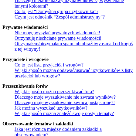
Dlaczego niektóre nazwy użytkowników są wyświetlane
innymi kolorami?
Co to jest “Domyślna grupa użytkownika”?
Czym jest odnośnik “Zespół administracyjny”?
Prywatne wiadomości
Nie mogę wysyłać prywatnych wiadomości!
Otrzymuję niechciane prywatne wiadomości!
Otrzymałem/otrzymałam spam lub obraźliwy e-mail od kogoś
z tej witryny!
Przyjaciele i wrogowie
Co to jest lista przyjaciół i wrogów?
W jaki sposób można dodawać/usuwać użytkowników z listy
przyjaciół lub wrogów?
Przeszukiwanie forów
W jaki sposób można przeszukiwać fora?
Dlaczego moje wyszukiwanie nie zwraca wyników?
Dlaczego moje wyszukiwanie zwraca pustą stronę?!
Jak można wyszukać użytkowników?
W jaki sposób można znaleźć swoje posty i tematy?
Obserwowanie tematów i zakładki
Jaka jest różnica między dodaniem zakładki a
obserwowaniem?