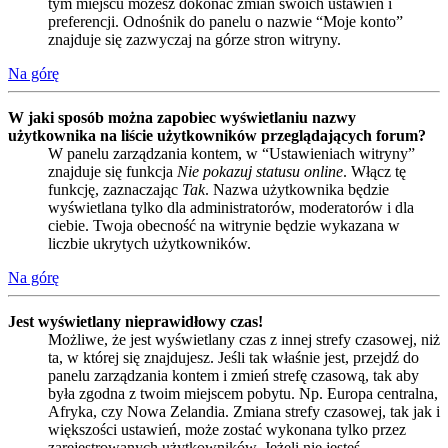
tym miejscu możesz dokonać zmian swoich ustawień i
preferencji. Odnośnik do panelu o nazwie “Moje konto”
znajduje się zazwyczaj na górze stron witryny.
Na górę
W jaki sposób można zapobiec wyświetlaniu nazwy
użytkownika na liście użytkowników przeglądających forum?
W panelu zarządzania kontem, w “Ustawieniach witryny”
znajduje się funkcja
Nie pokazuj statusu online
. Włącz tę
funkcję, zaznaczając
Tak
. Nazwa użytkownika będzie
wyświetlana tylko dla administratorów, moderatorów i dla
ciebie. Twoja obecność na witrynie będzie wykazana w
liczbie ukrytych użytkowników.
Na górę
Jest wyświetlany nieprawidłowy czas!
Możliwe, że jest wyświetlany czas z innej strefy czasowej, niż
ta, w której się znajdujesz. Jeśli tak właśnie jest, przejdź do
panelu zarządzania kontem i zmień strefę czasową, tak aby
była zgodna z twoim miejscem pobytu. Np. Europa centralna,
Afryka, czy Nowa Zelandia. Zmiana strefy czasowej, tak jak i
większości ustawień, może zostać wykonana tylko przez
zarejestrowanych użytkowników. Jeżeli nie jesteś