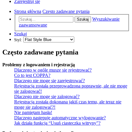
Zarejestruj się
Strona główna
Często zadawane pytania
Wyszukiwanie
Szukaj
zaawansowane
Szukaj
Styl:
Często zadawane pytania
Problemy z logowaniem i rejestracją
Dlaczego w ogóle muszę się rejestrować?
Co to jest COPPA?
Dlaczego nie mogę się zarejestrować?
Rejestracja została przeprowadzona poprawnie, ale nie mogę
się zalogować!
Dlaczego nie mogę się zalogować?
Rejestracja została dokonana jakiś czas temu, ale teraz nie
mogę się zalogować?!
Nie pamiętam hasła!
Dlaczego następuje automatyczne wylogowanie?
Jak działa funkcja “Usuń ciasteczka witryny”?