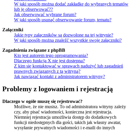
W jaki sposób można dodać zakładkę do wybranych tematów
lub je obserwować??
Jak obserwować wybrane forum?
W jaki sposób usunąć obserwowanie forum, tematu?
Załączniki
Jakie typy załączników są dozwolone na tej witrynie?
W jaki sposób można znaleźć wszystkie swoje załączniki?
Zagadnienia związane z phpBB
Kto jest autorem tego oprogramowania?
Dlaczego funkcja X nie jest dostępna?
Z kim się kontaktować w sprawach nadużyć lub zagadnień
prawnych związanych z tą witryną?
Jak nawiązać kontakt z administratorem witryny?
Problemy z logowaniem i rejestracją
Dlaczego w ogóle muszę się rejestrować?
Możliwe, że nie musisz. To od administratora witryny zależy
czy, aby pisać wiadomości, konieczna jest rejestracja.
Niemniej rejestracja umożliwia dostęp do dodatkowych
funkcji niedostępnych dla gości, takich jak własny awatar,
wysyłanie prywatnych wiadomości i e-maili do innych