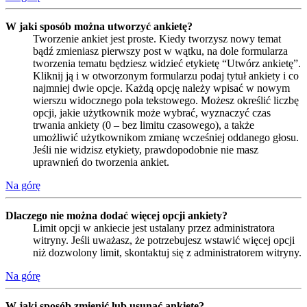
W jaki sposób można utworzyć ankietę?
Tworzenie ankiet jest proste. Kiedy tworzysz nowy temat
bądź zmieniasz pierwszy post w wątku, na dole formularza
tworzenia tematu będziesz widzieć etykietę “Utwórz ankietę”.
Kliknij ją i w otworzonym formularzu podaj tytuł ankiety i co
najmniej dwie opcje. Każdą opcję należy wpisać w nowym
wierszu widocznego pola tekstowego. Możesz określić liczbę
opcji, jakie użytkownik może wybrać, wyznaczyć czas
trwania ankiety (0 – bez limitu czasowego), a także
umożliwić użytkownikom zmianę wcześniej oddanego głosu.
Jeśli nie widzisz etykiety, prawdopodobnie nie masz
uprawnień do tworzenia ankiet.
Na górę
Dlaczego nie można dodać więcej opcji ankiety?
Limit opcji w ankiecie jest ustalany przez administratora
witryny. Jeśli uważasz, że potrzebujesz wstawić więcej opcji
niż dozwolony limit, skontaktuj się z administratorem witryny.
Na górę
W jaki sposób zmienić lub usunąć ankietę?