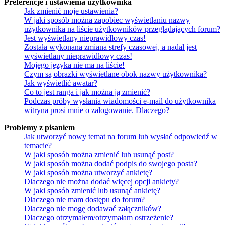
Preferencje i ustawienia użytkownika
Jak zmienić moje ustawienia?
W jaki sposób można zapobiec wyświetlaniu nazwy
użytkownika na liście użytkowników przeglądających forum?
Jest wyświetlany nieprawidłowy czas!
Została wykonana zmiana strefy czasowej, a nadal jest
wyświetlany nieprawidłowy czas!
Mojego języka nie ma na liście!
Czym są obrazki wyświetlane obok nazwy użytkownika?
Jak wyświetlić awatar?
Co to jest ranga i jak można ją zmienić?
Podczas próby wysłania wiadomości e-mail do użytkownika
witryna prosi mnie o zalogowanie. Dlaczego?
Problemy z pisaniem
Jak utworzyć nowy temat na forum lub wysłać odpowiedź w
temacie?
W jaki sposób można zmienić lub usunąć post?
W jaki sposób można dodać podpis do swojego posta?
W jaki sposób można utworzyć ankietę?
Dlaczego nie można dodać więcej opcji ankiety?
W jaki sposób zmienić lub usunąć ankietę?
Dlaczego nie mam dostępu do forum?
Dlaczego nie mogę dodawać załączników?
Dlaczego otrzymałem/otrzymałam ostrzeżenie?