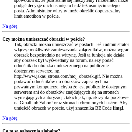
spowodować, że post stanie się nieczytelny i moderator może
podjąć decyzję o ich usunięciu bądź też usunięciu całego
posta. Administrator witryny może określić dopuszczalny
limit emotikon w poście.
Na górę
Czy można umieszczać obrazki w poście?
Tak, obrazki można umieszczać w postach. Jeśli administrator
włączył możliwość zamieszczania załączników, można wgrać
obrazek bezpośrednio na witrynę. Jeśli ta funkcja nie działa,
aby obrazek był wyświetlany na forum, należy podać
odnośnik do obrazka umieszczonego na publicznie
dostępnym serwerze, np.
http://www.jakas_strona.com/moj_obrazek.gif. Nie można
podawać odnośników do obrazków zapisanych na
prywatnym komputerze, chyba że jest publicznie dostępnym
serwerem ani do obrazków znajdujących się na stronach
wymagających autoryzacji, takich jak, np. skrzynki pocztowe
na Gmail lub Yahoo! oraz stronach chronionych hasłem. Aby
umieścić obrazek w poście, użyj znacznika BBCode
[img]
.
Na górę
Co to są ogłoszenia globalne?