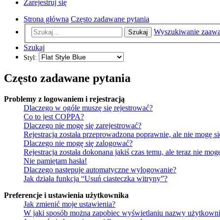
Zarejestruj się
Strona główna
Często zadawane pytania
Wyszukiwanie zaaw
Szukaj
Szukaj
Styl:
Często zadawane pytania
Problemy z logowaniem i rejestracją
Dlaczego w ogóle muszę się rejestrować?
Co to jest COPPA?
Dlaczego nie mogę się zarejestrować?
Rejestracja została przeprowadzona poprawnie, ale nie mogę s
Dlaczego nie mogę się zalogować?
Rejestracja została dokonana jakiś czas temu, ale teraz nie mo
Nie pamiętam hasła!
Dlaczego następuje automatyczne wylogowanie?
Jak działa funkcja “Usuń ciasteczka witryny”?
Preferencje i ustawienia użytkownika
Jak zmienić moje ustawienia?
W jaki sposób można zapobiec wyświetlaniu nazwy użytkowni