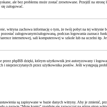
kane, ale bez problemu może zostać zresetowane. Przejdź na stronę l
 się zalogować.
nie
, witryna zachowa informację o tym, że twój pobyt na tej witrynie b
y pozostać zalogowanym/zalogowaną, podczas logowania zaznacz fun
rence internetowej, sali komputerowej w szkole lub na uczelni itp. Jeśli
 przez phpBB dzięki, którym użytkownik jest autoryzowany i logowany
nych i nieprzeczytanych przez użytkownika postów. Jeśli występują p
e ustawienia są zapisywane w bazie danych witryny. Aby je zmienić, p
elu o nazwie “Moje konto” znajduje się zazwyczaj na górze stron witr