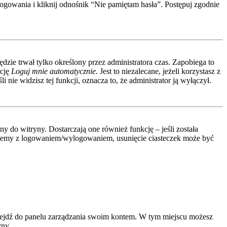
ogowania i kliknij odnośnik “Nie pamiętam hasła”. Postępuj zgodnie
ędzie trwał tylko określony przez administratora czas. Zapobiega to
kcję
Loguj mnie automatycznie
. Jest to niezalecane, jeżeli korzystasz z
 nie widzisz tej funkcji, oznacza to, że administrator ją wyłączył.
 do witryny. Dostarczają one również funkcję – jeśli została
roblemy z logowaniem/wylogowaniem, usunięcie ciasteczek może być
rzejdź do panelu zarządzania swoim kontem. W tym miejscu możesz
yny.