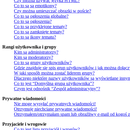
Czy można używać języka HTML?
Co to są są emotikony?
Czy można umieszczać obrazki w poście?
Co to są ogłoszenia globalne?
Co to są ogłoszenia?
Co to są przyklejone tematy?
Co to są zamknięte tematy?
Co to są ikony tematu?
Rangi użytkownika i grupy
Kim są administratorzy?
Kim są moderatorzy?
Co to są grupy użytkowników?
Gdzie znajduje się spis grup użytkowników i jak można dołąc
W jaki sposób można zostać liderem grupy?
Dlaczego niektóre nazwy użytkowników są wyświetlane innym
Co to jest “Domyślna grupa użytkownika”?
Czym jest odnośnik “Zespół administracyjny”?
Prywatne wiadomości
Nie mogę wysyłać prywatnych wiadomości!
Otrzymuję niechciane prywatne wiadomości!
Otrzymałem/otrzymałam spam lub obraźliwy e-mail od kogoś z 
Przyjaciele i wrogowie
Co to jest lista przyjaciół i wrogów?