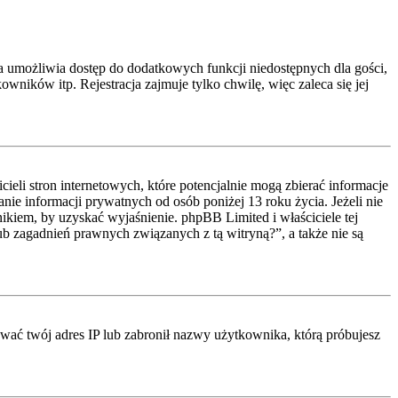
cja umożliwia dostęp do dodatkowych funkcji niedostępnych dla gości,
ników itp. Rejestracja zajmuje tylko chwilę, więc zaleca się jej
li stron internetowych, które potencjalnie mogą zbierać informacje
ie informacji prywatnych od osób poniżej 13 roku życia. Jeżeli nie
nikiem, by uzyskać wyjaśnienie. phpBB Limited i właściciele tej
 zagadnień prawnych związanych z tą witryną?”, a także nie są
kować twój adres IP lub zabronił nazwy użytkownika, którą próbujesz