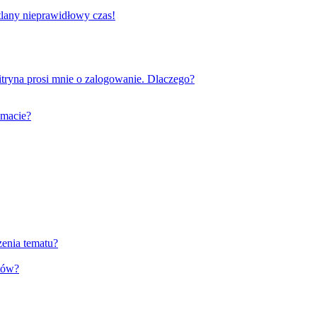
tlany nieprawidłowy czas!
tryna prosi mnie o zalogowanie. Dlaczego?
emacie?
zenia tematu?
tów?