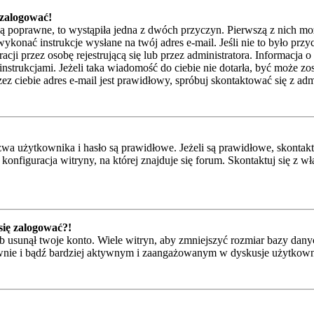
 zalogować!
są poprawne, to wystąpiła jedna z dwóch przyczyn. Pierwszą z nich mo
ykonać instrukcje wysłane na twój adres e-mail. Jeśli nie to było przy
przez osobę rejestrującą się lub przez administratora. Informacja o t
instrukcjami. Jeżeli taka wiadomość do ciebie nie dotarła, być może z
z ciebie adres e-mail jest prawidłowy, spróbuj skontaktować się z adm
 użytkownika i hasło są prawidłowe. Jeżeli są prawidłowe, skontaktuj 
onfiguracja witryny, na której znajduje się forum. Skontaktuj się z 
 się zalogować?!
 usunął twoje konto. Wiele witryn, aby zmniejszyć rozmiar bazy danyc
ponownie i bądź bardziej aktywnym i zaangażowanym w dyskusje użytkow