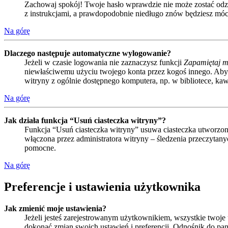
Zachowaj spokój! Twoje hasło wprawdzie nie może zostać odzys
z instrukcjami, a prawdopodobnie niedługo znów będziesz móc
Na górę
Dlaczego następuje automatyczne wylogowanie?
Jeżeli w czasie logowania nie zaznaczysz funkcji
Zapamiętaj m
niewłaściwemu użyciu twojego konta przez kogoś innego. Ab
witryny z ogólnie dostępnego komputera, np. w bibliotece, kawia
Na górę
Jak działa funkcja “Usuń ciasteczka witryny”?
Funkcja “Usuń ciasteczka witryny” usuwa ciasteczka utworzone
włączona przez administratora witryny – śledzenia przeczyta
pomocne.
Na górę
Preferencje i ustawienia użytkownika
Jak zmienić moje ustawienia?
Jeżeli jesteś zarejestrowanym użytkownikiem, wszystkie twoj
dokonać zmian swoich ustawień i preferencji. Odnośnik do pan