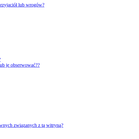
rzyjaciół lub wrogów?
?
lub je obserwować??
wnych związanych z tą witryną?