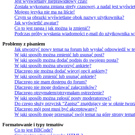
Jest wyświetlany nieprawidłowy czas!
Została wykonana zmiana strefy czasowej, a nadal jest wyświe
Mojego języka nie ma na liście!
Czym są obrazki wyświetlane obok nazwy użytkownika?
Jak wyświetlić awatar?
Co to jest ranga i jak można ją zmienić?
Podczas próby wysłania wiadomości e-mail do użytkownika wi
Problemy z pisaniem
Jak utworzyć nowy temat na forum lub wysłać odpowiedź w t
W jaki sposób można zmienić lub usunąć post?
W jaki sposób można dodać podpis do swojego posta?
W jaki sposób można utworzyć ankietę?
Dlaczego nie można dodać więcej opcji ankiety?
W jaki sposób zmienić lub usunąć ankietę?
Dlaczego nie mam dostępu do forum?
Dlaczego nie mogę dodawać załączników?
Dlaczego otrzymałem/otrzymałam ostrzeżenie?
W jaki sposób można zgłosić posty moderatorowi?
Do czego służy przycisk “Zapisz” znajdujący się w oknie twor
Dlaczego mój post musi być akceptowany?
W jaki sposób mogę przesunąć swój temat na górę strony tema
Formatowanie i typy tematów
Co to jest BBCode?