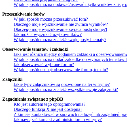
W jaki sposób można dodawać/usuwać użytkowników z listy p
Przeszukiwanie forów
W jaki sposób można przeszukiwać fora?
Dlaczego moje wyszukiwanie nie zwraca wyników?
Dlaczego moje wyszukiwanie zwraca pustą stronę?!
Jak można wyszukać użytkowników?
W jaki sposób można znaleźć swoje posty i tematy?
Obserwowanie tematów i zakładki
Jaka jest różnica między dodaniem zakładki a obserwowaniem
W jaki sposób można dodać zakładkę do wybranych tematów 
Jak obserwować wybrane forum?
W jaki sposób usunąć obserwowanie forum, tematu?
Załączniki
Jakie typy załączników są dozwolone na tej witrynie?
W jaki sposób można znaleźć wszystkie swoje załączniki?
Zagadnienia związane z phpBB
Kto jest autorem tego oprogramowania?
Dlaczego funkcja X nie jest dostępna?
Z kim się kontaktować w sprawach nadużyć lub zagadnień pra
Jak nawiązać kontakt z administratorem witryny?