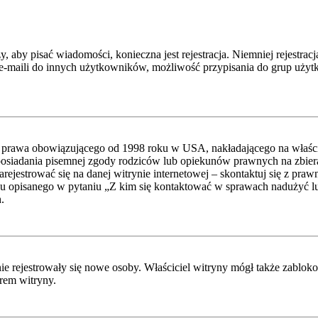
y, aby pisać wiadomości, konieczna jest rejestracja. Niemniej rejestra
-maili do innych użytkowników, możliwość przypisania do grup użytkow
 prawa obowiązującego od 1998 roku w USA, nakładającego na właścicie
posiadania pisemnej zgody rodziców lub opiekunów prawnych na zbieran
ejestrować się na danej witrynie internetowej – skontaktuj się z praw
u opisanego w pytaniu „Z kim się kontaktować w sprawach nadużyć lub
.
 nie rejestrowały się nowe osoby. Właściciel witryny mógł także zablo
orem witryny.